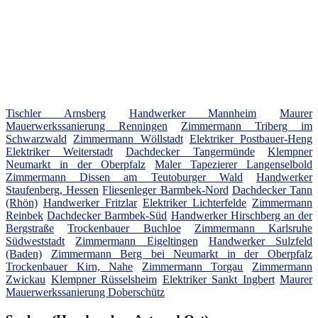
Tischler Arnsberg
Handwerker Mannheim
Maurer
Mauerwerkssanierung Renningen
Zimmermann Triberg im
Schwarzwald
Zimmermann Wöllstadt
Elektriker Postbauer-Heng
Elektriker Weiterstadt
Dachdecker Tangermünde
Klempner
Neumarkt in der Oberpfalz
Maler Tapezierer Langenselbold
Zimmermann Dissen am Teutoburger Wald
Handwerker
Staufenberg, Hessen
Fliesenleger Barmbek-Nord
Dachdecker Tann
(Rhön)
Handwerker Fritzlar
Elektriker Lichterfelde
Zimmermann
Reinbek
Dachdecker Barmbek-Süd
Handwerker Hirschberg an der
Bergstraße
Trockenbauer Buchloe
Zimmermann Karlsruhe
Südweststadt
Zimmermann Eigeltingen
Handwerker Sulzfeld
(Baden)
Zimmermann Berg bei Neumarkt in der Oberpfalz
Trockenbauer Kirn, Nahe
Zimmermann Torgau
Zimmermann
Zwickau
Klempner Rüsselsheim
Elektriker Sankt Ingbert
Maurer
Mauerwerkssanierung Doberschütz