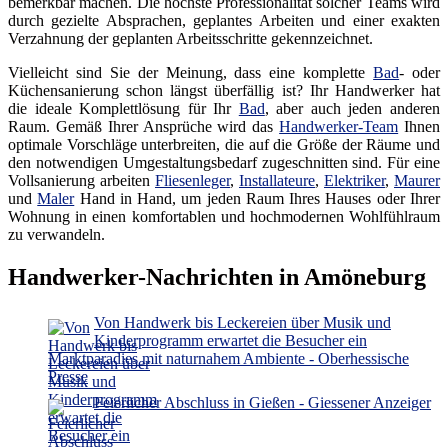
bemerkbar machen. Die höchste Professionalität solcher Teams wird
durch gezielte Absprachen, geplantes Arbeiten und einer exakten
Verzahnung der geplanten Arbeitsschritte gekennzeichnet.
Vielleicht sind Sie der Meinung, dass eine komplette
Bad
- oder
Küchensanierung schon längst überfällig ist? Ihr Handwerker hat
die ideale Komplettlösung für Ihr
Bad
, aber auch jeden anderen
Raum. Gemäß Ihrer Ansprüche wird das
Handwerker-Team
Ihnen
optimale Vorschläge unterbreiten, die auf die Größe der Räume und
den notwendigen Umgestaltungsbedarf zugeschnitten sind. Für eine
Vollsanierung arbeiten
Fliesenleger
,
Installateure
,
Elektriker
,
Maurer
und
Maler
Hand in Hand, um jeden Raum Ihres Hauses oder Ihrer
Wohnung in einen komfortablen und hochmodernen Wohlfühlraum
zu verwandeln.
Handwerker-Nachrichten in Amöneburg
Von Handwerk bis Leckereien über Musik und
Kinderprogramm erwartet die Besucher ein
Marktparadies mit naturnahem Ambiente - Oberhessische
Presse
Feierlicher Abschluss in Gießen - Giessener Anzeiger