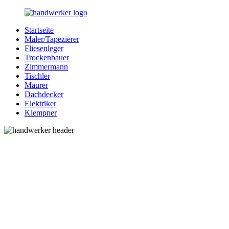
Zurück
zum
Startseite
Inhalt
Bessere-
Handwerker
Maler/Tapezierer
Handwerker.de
in
Fliesenleger
Ihrer
Trockenbauer
Nähe
Zimmermann
Tischler
Maurer
Dachdecker
Elektriker
Klempner