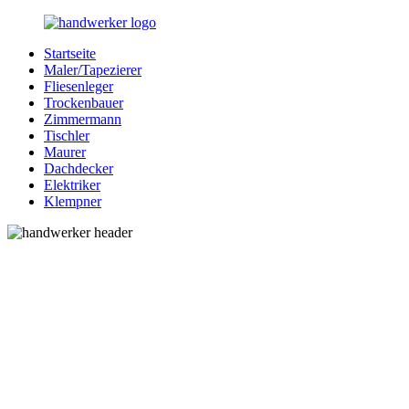
Zurück
zum
Startseite
Inhalt
Bessere-
Handwerker
Maler/Tapezierer
Handwerker.de
in
Fliesenleger
Ihrer
Trockenbauer
Nähe
Zimmermann
Tischler
Maurer
Dachdecker
Elektriker
Klempner