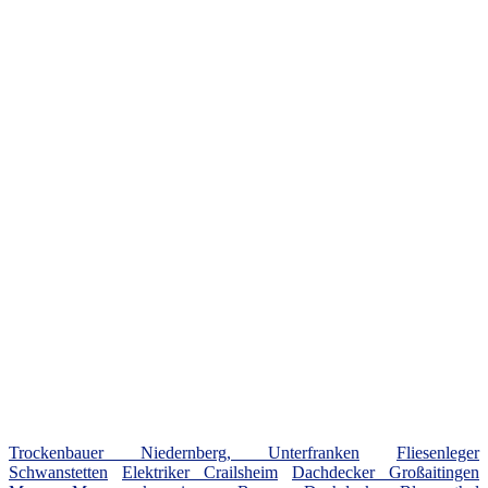
Trockenbauer Niedernberg, Unterfranken
Fliesenleger
Schwanstetten
Elektriker Crailsheim
Dachdecker Großaitingen