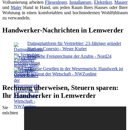
Vollsanierung arbeiten
Fliesenleger
,
Installateure
,
Elektriker
,
Maurer
und
Maler
Hand in Hand, um jeden Raum Ihres Hauses oder Ihrer
Wohnung in einen komfortablen und hochmodernen Wohlfühlraum
zu verwandeln.
Handwerker-Nachrichten in Lemwerder
Datingplattform für Vertriebler: 23-Jähriger gründet
Start-up Conexio - Weser Kurier
Feierliche Freisprechung der Azubis - Nord24
71 neue Gesellen in der Wesermarsch: Handwerk ist
Rückgrat der Wirtschaft - NWZonline
Rechnung überweisen, Steuern sparen:
Ihr Handwerker in Lemwerder
Sie
möchten