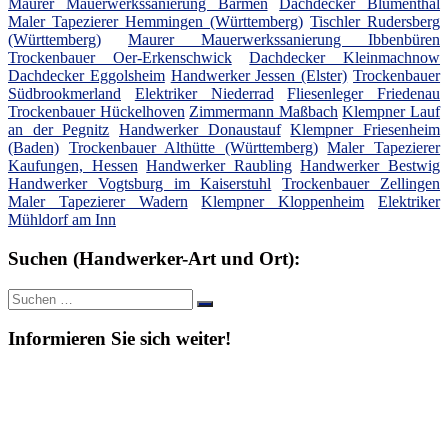
Maurer Mauerwerkssanierung Barmen
Dachdecker Blumenthal
Maler Tapezierer Hemmingen (Württemberg)
Tischler Rudersberg
(Württemberg)
Maurer Mauerwerkssanierung Ibbenbüren
Trockenbauer Oer-Erkenschwick
Dachdecker Kleinmachnow
Dachdecker Eggolsheim
Handwerker Jessen (Elster)
Trockenbauer
Südbrookmerland
Elektriker Niederrad
Fliesenleger Friedenau
Trockenbauer Hückelhoven
Zimmermann Maßbach
Klempner Lauf
an der Pegnitz
Handwerker Donaustauf
Klempner Friesenheim
(Baden)
Trockenbauer Althütte (Württemberg)
Maler Tapezierer
Kaufungen, Hessen
Handwerker Raubling
Handwerker Bestwig
Handwerker Vogtsburg im Kaiserstuhl
Trockenbauer Zellingen
Maler Tapezierer Wadern
Klempner Kloppenheim
Elektriker
Mühldorf am Inn
Suchen (Handwerker-Art und Ort):
Suche
Suchen
nach:
Informieren Sie sich weiter!