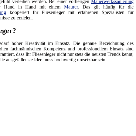
fühl verleihen werden. Bei einer vorherigen
Mauerwerkssanierung
eger Hand in Hand mit einem
Maurer
. Das gilt häufig für die
ung
kooperiert Ihr Fliesenleger mit erfahrenen Spezialisten für
isse zu erzielen.
leger?
arf hoher Kreativität im Einsatz. Die genaue Bezeichnung des
hohen fachmännischen Kompetenz und professionellem Einsatz sind
rantiert, dass Ihr Fliesenleger nicht nur stets die neusten Trends kennt,
ie ausgefallenste Idee muss hochwertig umsetzbar sein.