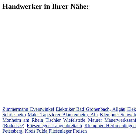
Handwerker in Ihrer Nähe:
Zimmermann Everswinkel
Elektriker Bad Grönenbach, Allgäu
Elek
Schriesheim
Maler Tapezierer Blankenheim, Ahr
Klempner Schwalm
Monheim am Rhein
Tischler Wiefelstede
Maurer Mauerwerkssani
(Bodensee)
Fliesenleger Langenbrettach
Klempner Herbrechtingen
Petersberg, Kreis Fulda
Fliesenleger Freisen