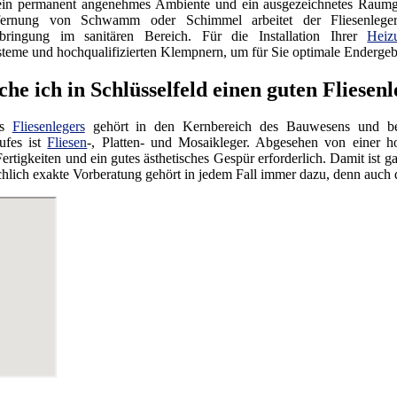
in permanent angenehmes Ambiente und ein ausgezeichnetes Raumge
fernung von Schwamm oder Schimmel arbeitet der Fliesenl
nbringung im sanitären Bereich. Für die Installation Ihrer
Heiz
teme und hochqualifizierten Klempnern, um für Sie optimale Endergebn
he ich in Schlüsselfeld einen guten Fliesen
es
Fliesenlegers
gehört in den Kernbereich des Bauwesens und bed
ufes ist
Fliesen
-, Platten- und Mosaikleger. Abgesehen von einer 
Fertigkeiten und ein gutes ästhetisches Gespür erforderlich. Damit ist ga
lich exakte Vorberatung gehört in jedem Fall immer dazu, denn auch d