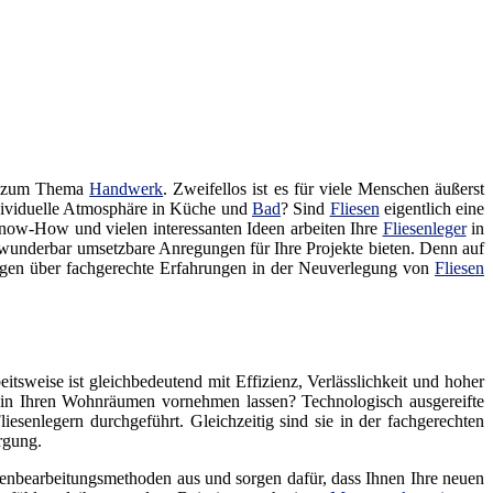
al zum Thema
Handwerk
. Zweifellos ist es für viele Menschen äußerst
ndividuelle Atmosphäre in Küche und
Bad
? Sind
Fliesen
eigentlich eine
ow-How und vielen interessanten Ideen arbeiten Ihre
Fliesenleger
in
n wunderbar umsetzbare Anregungen für Ihre Projekte bieten. Denn auf
gen über fachgerechte Erfahrungen in der Neuverlegung von
Fliesen
itsweise ist gleichbedeutend mit Effizienz, Verlässlichkeit und hoher
n in Ihren Wohnräumen vornehmen lassen? Technologisch ausgereifte
esenlegern durchgeführt. Gleichzeitig sind sie in der fachgerechten
rgung.
denbearbeitungsmethoden aus und sorgen dafür, dass Ihnen Ihre neuen