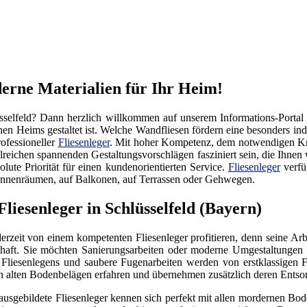
oderne Materialien für Ihr Heim!
sselfeld? Dann herzlich willkommen auf unserem Informations-Port
nen Heims gestaltet ist. Welche Wandfliesen fördern eine besonders i
rofessioneller
Fliesenleger
. Mit hoher Kompetenz, dem notwendigen Kn
ahlreichen spannenden Gestaltungsvorschlägen fasziniert sein, die Ihne
lute Priorität für einen kundenorientierten Service.
Fliesenleger
verfü
 Innenräumen, auf Balkonen, auf Terrassen oder Gehwegen.
iesenleger in Schlüsselfeld (Bayern)
erzeit von einem kompetenten Fliesenleger profitieren, denn seine Arbe
schaft. Sie möchten Sanierungsarbeiten oder moderne Umgestaltunge
liesenlegens und saubere Fugenarbeiten werden von erstklassigen Fli
n alten Bodenbelägen erfahren und übernehmen zusätzlich deren Entso
usgebildete Fliesenleger kennen sich perfekt mit allen mordernen Bo