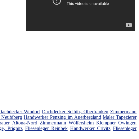
Dachdecker Windorf
Dachdecker Selbitz, Oberfranken
Zimmermann
 Neubiberg
Handwerker Penzing im Auerbergland
Maler Tapezierer
bauer Altona-Nord
Zimmermann Wölfersheim
Klempner Owingen
e, Prignitz
Fliesenleger Reinbek
Handwerker Crivitz
Fliesenleger