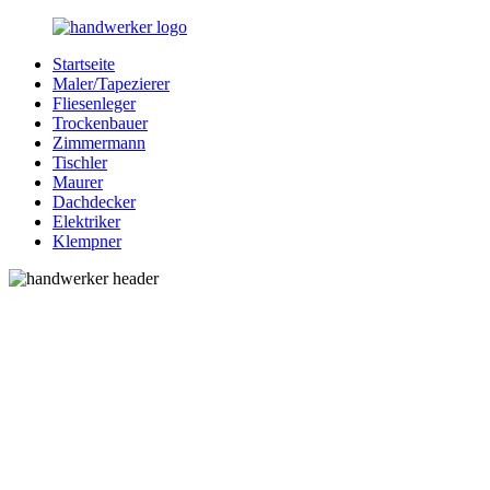
Zurück
zum
Startseite
Inhalt
Bessere-
Handwerker
Maler/Tapezierer
Handwerker.de
in
Fliesenleger
Ihrer
Trockenbauer
Nähe
Zimmermann
Tischler
Maurer
Dachdecker
Elektriker
Klempner