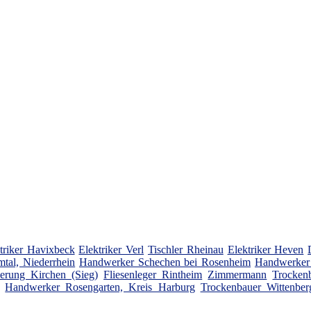
triker Havixbeck
Elektriker Verl
Tischler Rheinau
Elektriker Heven
tal, Niederrhein
Handwerker Schechen bei Rosenheim
Handwerker
erung Kirchen (Sieg)
Fliesenleger Rintheim
Zimmermann
Trocken
Handwerker Rosengarten, Kreis Harburg
Trockenbauer Wittenberg