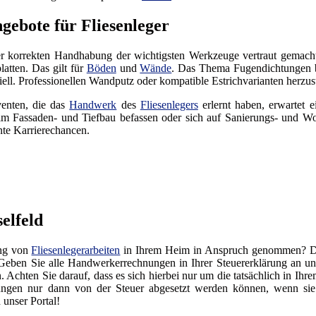
gebote für Fliesenleger
 korrekten Handhabung der wichtigsten Werkzeuge vertraut gemacht. G
atten. Das gilt für
Böden
und
Wände
. Das Thema Fugendichtungen be
ll. Professionellen Wandputz oder kompatible Estrichvarianten herzuste
venten, die das
Handwerk
des
Fliesenlegers
erlernt haben, erwartet 
m Fassaden- und Tiefbau befassen oder sich auf Sanierungs- und Woh
ente Karrierechancen.
elfeld
ung von
Fliesenlegerarbeiten
in Ihrem Heim in Anspruch genommen? 
. Geben Sie alle Handwerkerrechnungen in Ihrer Steuererklärung an und
 Achten Sie darauf, dass es sich hierbei nur um die tatsächlich in Ih
ngen nur dann von der Steuer abgesetzt werden können, wenn sie
unser Portal!