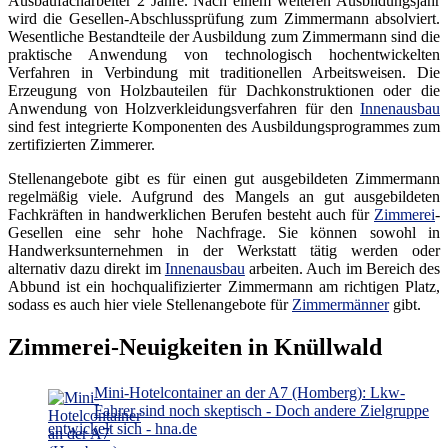
Ausbaufacharbeiter 2 Jahre. Nach einem weiteren Ausbildungsjahr
wird die Gesellen-Abschlussprüfung zum Zimmermann absolviert.
Wesentliche Bestandteile der Ausbildung zum Zimmermann sind die
praktische Anwendung von technologisch hochentwickelten
Verfahren in Verbindung mit traditionellen Arbeitsweisen. Die
Erzeugung von Holzbauteilen für Dachkonstruktionen oder die
Anwendung von Holzverkleidungsverfahren für den
Innenausbau
sind fest integrierte Komponenten des Ausbildungsprogrammes zum
zertifizierten Zimmerer.
Stellenangebote gibt es für einen gut ausgebildeten Zimmermann
regelmäßig viele. Aufgrund des Mangels an gut ausgebildeten
Fachkräften in handwerklichen Berufen besteht auch für
Zimmerei
-
Gesellen eine sehr hohe Nachfrage. Sie können sowohl in
Handwerksunternehmen in der Werkstatt tätig werden oder
alternativ dazu direkt im
Innenausbau
arbeiten. Auch im Bereich des
Abbund ist ein hochqualifizierter Zimmermann am richtigen Platz,
sodass es auch hier viele Stellenangebote für
Zimmermänner
gibt.
Zimmerei-Neuigkeiten in Knüllwald
Mini-Hotelcontainer an der A7 (Homberg): Lkw-
Fahrer sind noch skeptisch - Doch andere Zielgruppe
entwickelt sich - hna.de