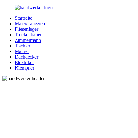
Zurück
zum
Startseite
Inhalt
Bessere-
Handwerker
Maler/Tapezierer
Handwerker.de
in
Fliesenleger
Ihrer
Trockenbauer
Nähe
Zimmermann
Tischler
Maurer
Dachdecker
Elektriker
Klempner