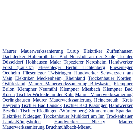
Maurer Mauerwerkssanierung Lurup
Elektriker Zuffenhausen
Dachdecker Hohenroth bei Bad Neustadt an der Saale
Tischler
Düsseldorf Holthausen
Maler Tapezierer Neresheim
Handwerker
Forst (Lausitz)
Fliesenleger Berlin Lichtenberg
Fliesenleger
Oedheim
Fliesenleger Twistringen
Handwerker Schwarzach am
Main
Elektriker Meckenheim, Rheinland
Trockenbauer Norden,
Ostfriesland
Maurer Mauerwerkssanierung Blieskastel
Klempner
Brilon
Klempner Neumühl
Klempner Miesbach
Klempner Bad
Kösen
Tischler Wickede an der Ruhr
Maurer Mauerwerkssanierung
Oerlinghausen
Maurer Mauerwerkssanierung Heinersreuth, Kreis
Bayreuth
Tischler Bad Lausick
Tischler Bad Kissingen
Handwerker
Beselich
Tischler Riedlingen (Württemberg)
Zimmermann Spandau
Elektriker Nideggen
Trockenbauer Mühldorf am Inn
Trockenbauer
Lauda-Königshofen
Handwerker Niesky
Maurer
Mauerwerkssanierung Bruchmühlbach-Miesau