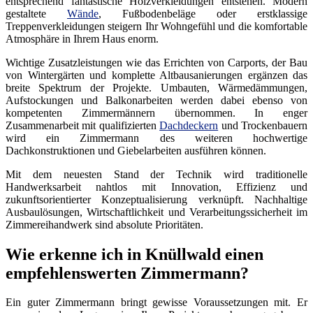
entsprechend fantastische Holzverkleidungen entstehen. Modern
gestaltete
Wände
, Fußbodenbeläge oder erstklassige
Treppenverkleidungen steigern Ihr Wohngefühl und die komfortable
Atmosphäre in Ihrem Haus enorm.
Wichtige Zusatzleistungen wie das Errichten von Carports, der Bau
von Wintergärten und komplette Altbausanierungen ergänzen das
breite Spektrum der Projekte. Umbauten, Wärmedämmungen,
Aufstockungen und Balkonarbeiten werden dabei ebenso von
kompetenten Zimmermännern übernommen. In enger
Zusammenarbeit mit qualifizierten
Dachdeckern
und Trockenbauern
wird ein Zimmermann des weiteren hochwertige
Dachkonstruktionen und Giebelarbeiten ausführen können.
Mit dem neuesten Stand der Technik wird traditionelle
Handwerksarbeit nahtlos mit Innovation, Effizienz und
zukunftsorientierter Konzeptualisierung verknüpft. Nachhaltige
Ausbaulösungen, Wirtschaftlichkeit und Verarbeitungssicherheit im
Zimmereihandwerk sind absolute Prioritäten.
Wie erkenne ich in Knüllwald einen
empfehlenswerten Zimmermann?
Ein guter Zimmermann bringt gewisse Voraussetzungen mit. Er