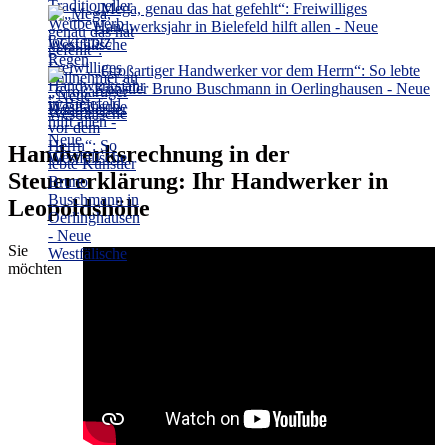
„Mega, genau das hat gefehlt“: Freiwilliges
Handwerksjahr in Bielefeld hilft allen - Neue
Westfälische
„Großartiger Handwerker vor dem Herrn“: So lebte
Künstler Bruno Buschmann in Oerlinghausen - Neue
Westfälische
Handwerksrechnung in der
Steuererklärung: Ihr Handwerker in
Leopoldshöhe
Sie
möchten