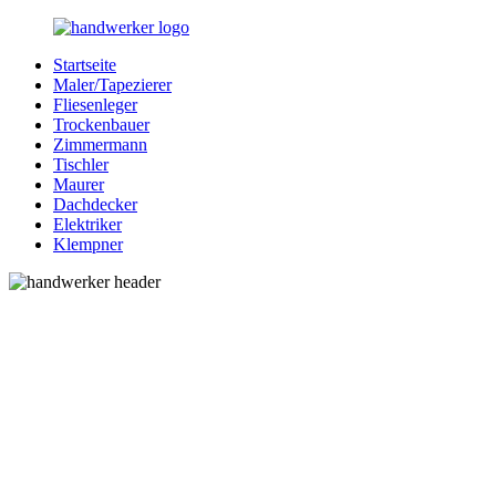
Zurück
zum
Startseite
Inhalt
Bessere-
Handwerker
Maler/Tapezierer
Handwerker.de
in
Fliesenleger
Ihrer
Trockenbauer
Nähe
Zimmermann
Tischler
Maurer
Dachdecker
Elektriker
Klempner