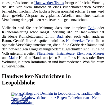
eines professionellen
Handwerker-Teams
bringt zahlreiche Vorteile,
die sich vor allem hinsichtlich eines kundenorientierten Service
bemerkbar machen. Die höchste Professionalität solcher Teams wird
durch gezielte Absprachen, geplantes Arbeiten und einer exakten
Verzahnung der geplanten Arbeitsschritte gekennzeichnet.
Vielleicht sind Sie der Meinung, dass eine komplette
Bad
- oder
Küchensanierung schon längst überfällig ist? Ihr Handwerker hat
die ideale Komplettlösung für Ihr
Bad
, aber auch jeden anderen
Raum. Gemäß Ihrer Ansprüche wird das
Handwerker-Team
Ihnen
optimale Vorschläge unterbreiten, die auf die Größe der Räume und
den notwendigen Umgestaltungsbedarf zugeschnitten sind. Für eine
Vollsanierung arbeiten
Fliesenleger
,
Installateure
,
Elektriker
,
Maurer
und
Maler
Hand in Hand, um jeden Raum Ihres Hauses oder Ihrer
Wohnung in einen komfortablen und hochmodernen Wohlfühlraum
zu verwandeln.
Handwerker-Nachrichten in
Leopoldshöhe
Mähen und Dengeln in Leopoldshöhe: Traditioneller
Wettbewerb lockt trotz Regen Teilnehmer an - Neue
Westfälische