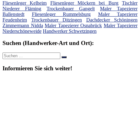
Fliesenleger Kelheim
Fliesenleger Möckern bei Burg
Tischler
Niederer Fläming
Trockenbauer Gangelt
Maler Tapezierer
Ballenstedt
Fliesenleger Rummelsburg
Maler Tapezierer
Feudenheim
Trockenbauer Ditzingen
Dachdecker Schöningen
Zimmermann Nidda
Maler Tapezierer Osnabrück
Maler Tapezierer
Niederschöneweide
Handwerker Schwetzingen
Suchen (Handwerker-Art und Ort):
Suche
Suchen
nach:
Informieren Sie sich weiter!