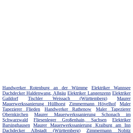
Handwerker Rotenburg an der Wümme
Elektriker Wannsee
Dachdecker Haldenwang, Allgäu
Elektriker Langenzenn
Elektriker
Gaildorf
Tischler Weissach (Württemberg)
Maurer
Mauerwerkssanierung Hüllhorst
Zimmermann Hövelhof
Maler
Tapezierer Flieden
Handwerker Rathenow
Maler Tapezierer
Obernkirchen
Maurer Mauerwerkssanierung Schonach im
Schwarzwald
Fliesenleger Großenhain, Sachsen
Elektriker
Barsinghausen
Maurer Mauerwerkssanierung Kraiburg am Inn
Dachdecker Albstadt (Württemberg)
Zimmermann Nobitz