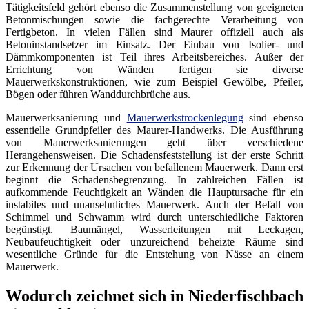
Tätigkeitsfeld gehört ebenso die Zusammenstellung von geeigneten
Betonmischungen sowie die fachgerechte Verarbeitung von
Fertigbeton. In vielen Fällen sind Maurer offiziell auch als
Betoninstandsetzer im Einsatz. Der Einbau von Isolier- und
Dämmkomponenten ist Teil ihres Arbeitsbereiches. Außer der
Errichtung von Wänden fertigen sie diverse
Mauerwerkskonstruktionen, wie zum Beispiel Gewölbe, Pfeiler,
Bögen oder führen Wanddurchbrüche aus.
Mauerwerksanierung und
Mauerwerkstrockenlegung
sind ebenso
essentielle Grundpfeiler des Maurer-Handwerks. Die Ausführung
von Mauerwerksanierungen geht über verschiedene
Herangehensweisen. Die Schadensfeststellung ist der erste Schritt
zur Erkennung der Ursachen von befallenem Mauerwerk. Dann erst
beginnt die Schadensbegrenzung. In zahlreichen Fällen ist
aufkommende Feuchtigkeit an Wänden die Hauptursache für ein
instabiles und unansehnliches Mauerwerk. Auch der Befall von
Schimmel und Schwamm wird durch unterschiedliche Faktoren
begünstigt. Baumängel, Wasserleitungen mit Leckagen,
Neubaufeuchtigkeit oder unzureichend beheizte Räume sind
wesentliche Gründe für die Entstehung von Nässe an einem
Mauerwerk.
Wodurch zeichnet sich in Niederfischbach