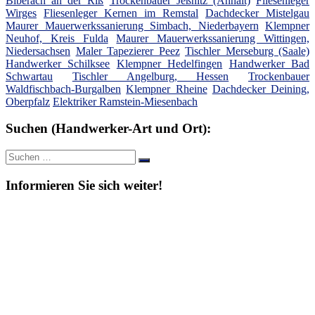
Biberach an der Riß
Trockenbauer Jeßnitz (Anhalt)
Fliesenleger
Wirges
Fliesenleger Kernen im Remstal
Dachdecker Mistelgau
Maurer Mauerwerkssanierung Simbach, Niederbayern
Klempner
Neuhof, Kreis Fulda
Maurer Mauerwerkssanierung Wittingen,
Niedersachsen
Maler Tapezierer Peez
Tischler Merseburg (Saale)
Handwerker Schilksee
Klempner Hedelfingen
Handwerker Bad
Schwartau
Tischler Angelburg, Hessen
Trockenbauer
Waldfischbach-Burgalben
Klempner Rheine
Dachdecker Deining,
Oberpfalz
Elektriker Ramstein-Miesenbach
Suchen (Handwerker-Art und Ort):
Suche
Suchen
nach:
Informieren Sie sich weiter!