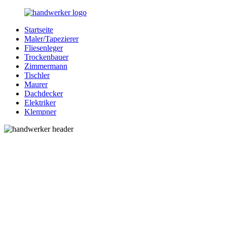
Zurück
zum
Startseite
Inhalt
Bessere-
Handwerker
Maler/Tapezierer
Handwerker.de
in
Fliesenleger
Ihrer
Trockenbauer
Nähe
Zimmermann
Tischler
Maurer
Dachdecker
Elektriker
Klempner