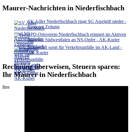
Maurer-Nachrichten in Niederfischbach
SV Adler Niederfischbach ringt SG Atzelgift nieder -
Siegener Zeitung
SPD-Ortsverein Niederfischbach erinnert im Aktiven
Museum Südwestfalen an NS-Opfer - AK-Kurier
Schneefall sorgt für Verkehrsunfälle im AK-Land -
AK-Kurier
Rechnung überweisen, Steuern sparen:
Ihr Maurer in Niederfischbach
Ihre