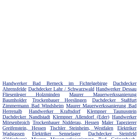
Handwerker Bad Berneck im Fichtelgebirge
Dachdecker
Ahrensfelde
Dachdecker Lahr / Schwarzwald
Handwerker Dessau
Fliesenleger Holzminden
Maurer Mauerwerkssanierung
Baumholder
Trockenbauer Heeslingen
Dachdecker Staßfurt
Zimmermann Bad Windsheim
Maurer Mauerwerkssanierung Bad
Herrenalb
Handwerker Kraftsdorf
Klempner Taunusstein
Dachdecker Nandlstadt
Klempner Allendorf (Eder)
Handwerker
Mörsenbroich
Trockenbauer Nidderau, Hessen
Maler Tapezierer
Greifenstein, Hessen
Tischler Steinheim, Westfalen
Elektriker
Wadgassen
Elektriker Sennelager
Dachdecker Steinfeld