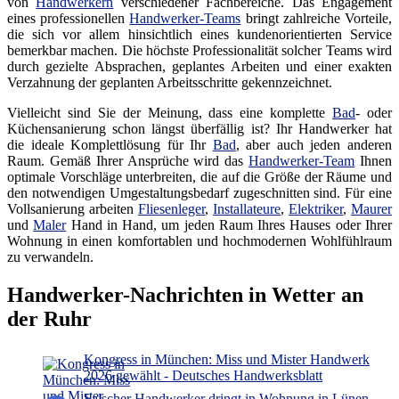
von
Handwerkern
verschiedener Fachbereiche. Das Engagement
eines professionellen
Handwerker-Teams
bringt zahlreiche Vorteile,
die sich vor allem hinsichtlich eines kundenorientierten Service
bemerkbar machen. Die höchste Professionalität solcher Teams wird
durch gezielte Absprachen, geplantes Arbeiten und einer exakten
Verzahnung der geplanten Arbeitsschritte gekennzeichnet.
Vielleicht sind Sie der Meinung, dass eine komplette
Bad
- oder
Küchensanierung schon längst überfällig ist? Ihr Handwerker hat
die ideale Komplettlösung für Ihr
Bad
, aber auch jeden anderen
Raum. Gemäß Ihrer Ansprüche wird das
Handwerker-Team
Ihnen
optimale Vorschläge unterbreiten, die auf die Größe der Räume und
den notwendigen Umgestaltungsbedarf zugeschnitten sind. Für eine
Vollsanierung arbeiten
Fliesenleger
,
Installateure
,
Elektriker
,
Maurer
und
Maler
Hand in Hand, um jeden Raum Ihres Hauses oder Ihrer
Wohnung in einen komfortablen und hochmodernen Wohlfühlraum
zu verwandeln.
Handwerker-Nachrichten in Wetter an
der Ruhr
Kongress in München: Miss und Mister Handwerk
2026 gewählt - Deutsches Handwerksblatt
Falscher Handwerker dringt in Wohnung in Lünen