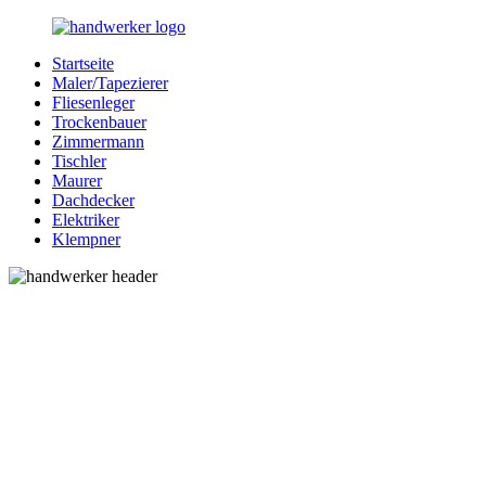
Zurück
zum
Startseite
Inhalt
Bessere-
Handwerker
Maler/Tapezierer
Handwerker.de
in
Fliesenleger
Ihrer
Trockenbauer
Nähe
Zimmermann
Tischler
Maurer
Dachdecker
Elektriker
Klempner