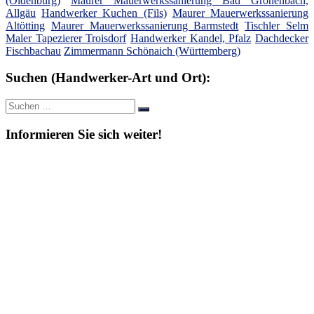
(Oldenburg)
Maurer Mauerwerkssanierung Bad Grönenbach,
Allgäu
Handwerker Kuchen (Fils)
Maurer Mauerwerkssanierung
Altötting
Maurer Mauerwerkssanierung Barmstedt
Tischler Selm
Maler Tapezierer Troisdorf
Handwerker Kandel, Pfalz
Dachdecker
Fischbachau
Zimmermann Schönaich (Württemberg)
Suchen (Handwerker-Art und Ort):
Suche
Suchen
nach:
Informieren Sie sich weiter!