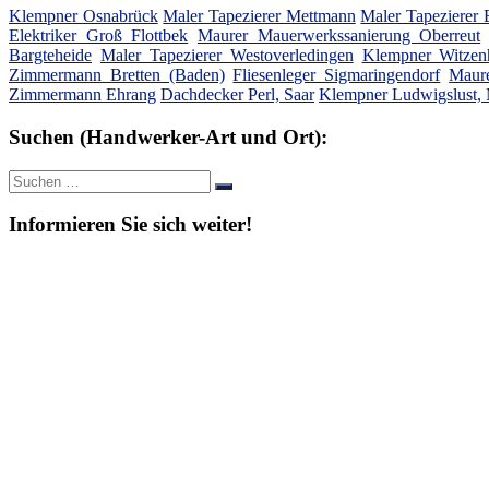
Klempner Osnabrück
Maler Tapezierer Mettmann
Maler Tapezierer
Elektriker Groß Flottbek
Maurer Mauerwerkssanierung Oberreut
Bargteheide
Maler Tapezierer Westoverledingen
Klempner Witzen
Zimmermann Bretten (Baden)
Fliesenleger Sigmaringendorf
Maur
Zimmermann Ehrang
Dachdecker Perl, Saar
Klempner Ludwigslust,
Suchen (Handwerker-Art und Ort):
Suche
Suchen
nach:
Informieren Sie sich weiter!