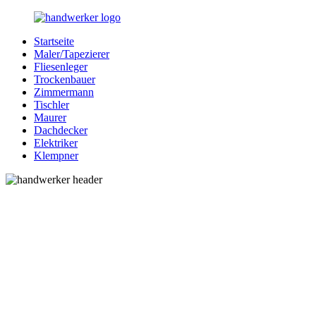
Zurück
zum
Startseite
Inhalt
Bessere-
Handwerker
Maler/Tapezierer
Handwerker.de
in
Fliesenleger
Ihrer
Trockenbauer
Nähe
Zimmermann
Tischler
Maurer
Dachdecker
Elektriker
Klempner