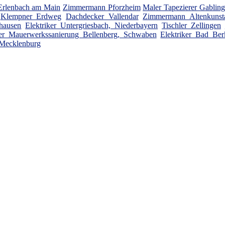
 Erlenbach am Main
Zimmermann Pforzheim
Maler Tapezierer Gablin
Klempner Erdweg
Dachdecker Vallendar
Zimmermann Altenkunst
hausen
Elektriker Untergriesbach, Niederbayern
Tischler Zellingen
er Mauerwerkssanierung Bellenberg, Schwaben
Elektriker Bad Ber
 Mecklenburg