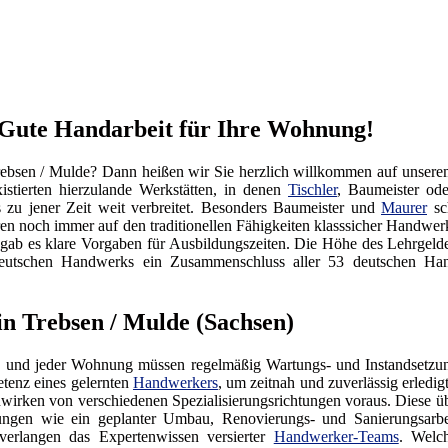
 Gute Handarbeit für Ihre Wohnung!
ebsen / Mulde? Dann heißen wir Sie herzlich willkommen auf unser
istierten hierzulande Werkstätten, in denen
Tischler
, Baumeister od
s zu jener Zeit weit verbreitet. Besonders Baumeister und
Maurer
sch
ren noch immer auf den traditionellen Fähigkeiten klasssicher Handwe
 gab es klare Vorgaben für Ausbildungszeiten. Die Höhe des Lehrgel
es Deutschen Handwerks ein Zusammenschluss aller 53 deutschen
n Trebsen / Mulde (Sachsen)
 und jeder Wohnung müssen regelmäßig Wartungs- und Instandsetzung
tenz eines gelernten
Handwerkers
, um zeitnah und zuverlässig erledi
irken von verschiedenen Spezialisierungsrichtungen voraus. Diese üb
tungen wie ein geplanter Umbau, Renovierungs- und Sanierungsarb
verlangen das Expertenwissen versierter
Handwerker-Teams
. Welc