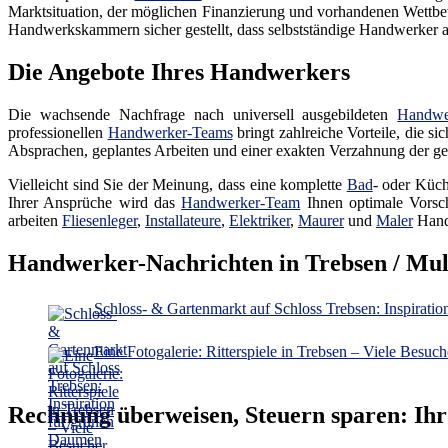
Marktsituation, der möglichen Finanzierung und vorhandenen Wettbew
Handwerkskammern sicher gestellt, dass selbstständige Handwerker auc
Die Angebote Ihres Handwerkers
Die wachsende Nachfrage nach universell ausgebildeten
Handwe
professionellen
Handwerker-Teams
bringt zahlreiche Vorteile, die s
Absprachen, geplantes Arbeiten und einer exakten Verzahnung der gep
Vielleicht sind Sie der Meinung, dass eine komplette
Bad
- oder Küch
Ihrer Ansprüche wird das
Handwerker-Team
Ihnen optimale Vorsch
arbeiten
Fliesenleger
,
Installateure
,
Elektriker
,
Maurer
und
Maler
Hand
Handwerker-Nachrichten in Trebsen / Mu
Schloss- & Gartenmarkt auf Schloss Trebsen: Inspirati
Eine Fotogalerie: Ritterspiele in Trebsen – Viele Besuche
Rechnung überweisen, Steuern sparen: Ih