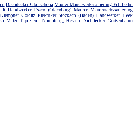
gen
Dachdecker Oberschöna
Maurer Mauerwerkssanierung Fehrbellin
adt
Handwerker Essen (Oldenburg)
Maurer Mauerwerkssanierung
Klempner Colditz
Elektriker Stockach (Baden)
Handwerker Heek
ka
Maler Tapezierer Naumburg, Hessen
Dachdecker Großenbaum