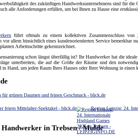
erbsfähigkeit des zukünftigen Handwerksunternehmens sind für die Gr
h alle Anforderungen erfüllen, um bei Ihnen zu Hause eine erstklassig
rkern
führt oftmals zu einem kollektiven Zusammenschluss von
ich vor allem hinsichtlich eines kundenorientierten Service bemerkbar m
lanten Arbeitsschritte gekennzeichnet.
ensanierung schon längst überfällig ist? Ihr Handwerker hat die ideal
läge unterbreiten, die auf die Größe der Räume und den notwendige
 in Hand, um jeden Raum Ihres Hauses oder Ihrer Wohnung in einen
lde
on für grünen Daumen und feinen Geschmack - blick.de
r feiern Mittelalter-Spektakel - blick.de
Region Leipzig: 24. I
r Handwerker in Trebsen / Mulde