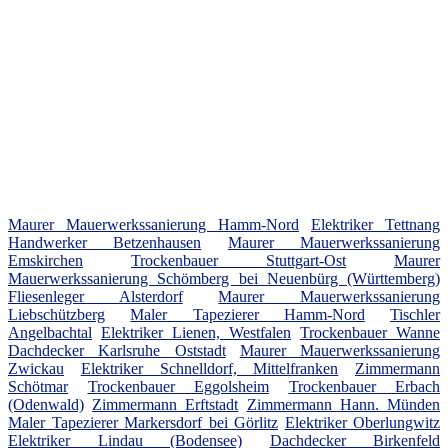
Maurer Mauerwerkssanierung Hamm-Nord
Elektriker Tettnang
Handwerker Betzenhausen
Maurer Mauerwerkssanierung
Emskirchen
Trockenbauer Stuttgart-Ost
Maurer
Mauerwerkssanierung Schömberg bei Neuenbürg (Württemberg)
Fliesenleger Alsterdorf
Maurer Mauerwerkssanierung
Liebschützberg
Maler Tapezierer Hamm-Nord
Tischler
Angelbachtal
Elektriker Lienen, Westfalen
Trockenbauer Wanne
Dachdecker Karlsruhe Oststadt
Maurer Mauerwerkssanierung
Zwickau
Elektriker Schnelldorf, Mittelfranken
Zimmermann
Schötmar
Trockenbauer Eggolsheim
Trockenbauer Erbach
(Odenwald)
Zimmermann Erftstadt
Zimmermann Hann. Münden
Maler Tapezierer Markersdorf bei Görlitz
Elektriker Oberlungwitz
Elektriker Lindau (Bodensee)
Dachdecker Birkenfeld