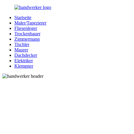
Zurück
zum
Startseite
Inhalt
Bessere-
Handwerker
Maler/Tapezierer
Handwerker.de
in
Fliesenleger
Ihrer
Trockenbauer
Nähe
Zimmermann
Tischler
Maurer
Dachdecker
Elektriker
Klempner