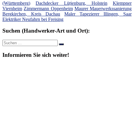
(Württemberg)
Dachdecker Lütjenburg, Holstein
Klempner
Viernheim
Zimmermann Oppenheim
Maurer Mauerwerkssanierung
Bergkirchen, Kreis Dachau
Maler Tapezierer Illingen, Saar
Elektriker Neufahrn bei Freising
Suchen (Handwerker-Art und Ort):
Suche
Suchen
nach:
Informieren Sie sich weiter!