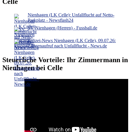
Celle
Nienhagen (LK Celle): Unfallflucht auf Netto-
Parkplatz - Newsflash24
SV Nienhagen (Herren) - Fussball.de
Polizei-News Nienhagen (LK Celle), 09.07.26:
Zeugenaufruf nach Unfallflucht - News.de
Steuerliche Vorteile: Ihr Zimmermann in
Nienhagen bei Celle