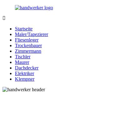
Zurück
zum
Inhalt
Bessere-
Handwerker
Handwerker.de
in
Startseite
Ihrer
Maler/Tapezierer
Nähe
Fliesenleger
Trockenbauer
Zimmermann
Tischler
Maurer
Dachdecker
Elektriker
Klempner