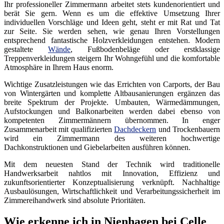
Ihr professioneller Zimmermann arbeitet stets kundenorientiert und
berät Sie gern. Wenn es um die effektive Umsetzung Ihrer
individuellen Vorschläge und Ideen geht, steht er mit Rat und Tat
zur Seite. Sie werden sehen, wie genau Ihren Vorstellungen
entsprechend fantastische Holzverkleidungen entstehen. Modern
gestaltete
Wände
, Fußbodenbeläge oder erstklassige
Treppenverkleidungen steigern Ihr Wohngefühl und die komfortable
Atmosphäre in Ihrem Haus enorm.
Wichtige Zusatzleistungen wie das Errichten von Carports, der Bau
von Wintergärten und komplette Altbausanierungen ergänzen das
breite Spektrum der Projekte. Umbauten, Wärmedämmungen,
Aufstockungen und Balkonarbeiten werden dabei ebenso von
kompetenten Zimmermännern übernommen. In enger
Zusammenarbeit mit qualifizierten
Dachdeckern
und Trockenbauern
wird ein Zimmermann des weiteren hochwertige
Dachkonstruktionen und Giebelarbeiten ausführen können.
Mit dem neuesten Stand der Technik wird traditionelle
Handwerksarbeit nahtlos mit Innovation, Effizienz und
zukunftsorientierter Konzeptualisierung verknüpft. Nachhaltige
Ausbaulösungen, Wirtschaftlichkeit und Verarbeitungssicherheit im
Zimmereihandwerk sind absolute Prioritäten.
Wie erkenne ich in Nienhagen bei Celle