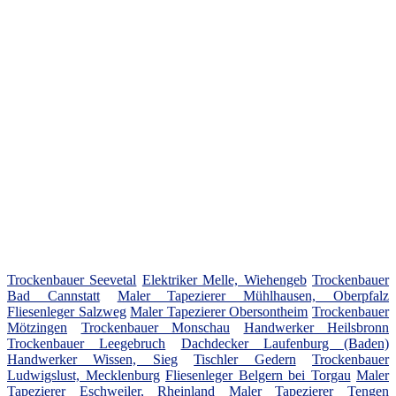
Trockenbauer Seevetal
Elektriker Melle, Wiehengeb
Trockenbauer
Bad Cannstatt
Maler Tapezierer Mühlhausen, Oberpfalz
Fliesenleger Salzweg
Maler Tapezierer Obersontheim
Trockenbauer
Mötzingen
Trockenbauer Monschau
Handwerker Heilsbronn
Trockenbauer Leegebruch
Dachdecker Laufenburg (Baden)
Handwerker Wissen, Sieg
Tischler Gedern
Trockenbauer
Ludwigslust, Mecklenburg
Fliesenleger Belgern bei Torgau
Maler
Tapezierer Eschweiler, Rheinland
Maler Tapezierer Tengen