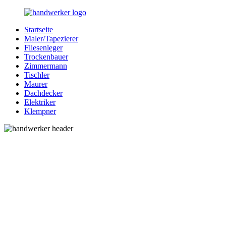
Zurück
zum
Startseite
Inhalt
Bessere-
Handwerker
Maler/Tapezierer
Handwerker.de
in
Fliesenleger
Ihrer
Trockenbauer
Nähe
Zimmermann
Tischler
Maurer
Dachdecker
Elektriker
Klempner