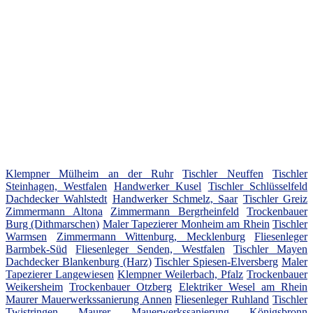
Klempner Mülheim an der Ruhr
Tischler Neuffen
Tischler
Steinhagen, Westfalen
Handwerker Kusel
Tischler Schlüsselfeld
Dachdecker Wahlstedt
Handwerker Schmelz, Saar
Tischler Greiz
Zimmermann Altona
Zimmermann Bergrheinfeld
Trockenbauer
Burg (Dithmarschen)
Maler Tapezierer Monheim am Rhein
Tischler
Warmsen
Zimmermann Wittenburg, Mecklenburg
Fliesenleger
Barmbek-Süd
Fliesenleger Senden, Westfalen
Tischler Mayen
Dachdecker Blankenburg (Harz)
Tischler Spiesen-Elversberg
Maler
Tapezierer Langewiesen
Klempner Weilerbach, Pfalz
Trockenbauer
Weikersheim
Trockenbauer Otzberg
Elektriker Wesel am Rhein
Maurer Mauerwerkssanierung Annen
Fliesenleger Ruhland
Tischler
Twistringen
Maurer Mauerwerkssanierung Königsbronn