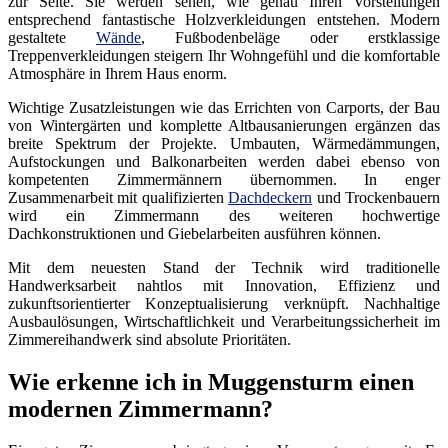
zur Seite. Sie werden sehen, wie genau Ihren Vorstellungen
entsprechend fantastische Holzverkleidungen entstehen. Modern
gestaltete
Wände
, Fußbodenbeläge oder erstklassige
Treppenverkleidungen steigern Ihr Wohngefühl und die komfortable
Atmosphäre in Ihrem Haus enorm.
Wichtige Zusatzleistungen wie das Errichten von Carports, der Bau
von Wintergärten und komplette Altbausanierungen ergänzen das
breite Spektrum der Projekte. Umbauten, Wärmedämmungen,
Aufstockungen und Balkonarbeiten werden dabei ebenso von
kompetenten Zimmermännern übernommen. In enger
Zusammenarbeit mit qualifizierten
Dachdeckern
und Trockenbauern
wird ein Zimmermann des weiteren hochwertige
Dachkonstruktionen und Giebelarbeiten ausführen können.
Mit dem neuesten Stand der Technik wird traditionelle
Handwerksarbeit nahtlos mit Innovation, Effizienz und
zukunftsorientierter Konzeptualisierung verknüpft. Nachhaltige
Ausbaulösungen, Wirtschaftlichkeit und Verarbeitungssicherheit im
Zimmereihandwerk sind absolute Prioritäten.
Wie erkenne ich in Muggensturm einen
modernen Zimmermann?