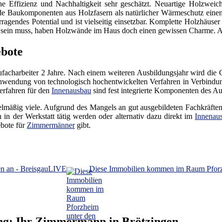
e Effizienz und Nachhaltigkeit sehr geschätzt. Neuartige Holzwei
 Baukomponenten aus Holzfasern als natürlicher Wärmeschutz einen e
agendes Potential und ist vielseitig einsetzbar. Komplette Holzhäuser 
e sein muss, haben Holzwände im Haus doch einen gewissen Charme. Als
bote
acharbeiter 2 Jahre. Nach einem weiteren Ausbildungsjahr wird die
wendung von technologisch hochentwickelten Verfahren in Verbindung
erfahren für den
Innenausbau
sind fest integrierte Komponenten des A
elmäßig viele. Aufgrund des Mangels an gut ausgebildeten Fachkräfte
n der Werkstatt tätig werden oder alternativ dazu direkt im
Innenau
ebote für
Zimmermänner
gibt.
en an - BreisgauLIVE
Diese Immobilien kommen im Raum Pforz
ng: Ihr Zimmermann in Brötzingen