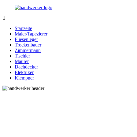
Zurück
zum
Inhalt
Bessere-
Handwerker
Handwerker.de
in
Startseite
Ihrer
Maler/Tapezierer
Nähe
Fliesenleger
Trockenbauer
Zimmermann
Tischler
Maurer
Dachdecker
Elektriker
Klempner