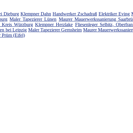
i Dieburg
Klempner Dahn
Handwerker Zschadraß
Elektriker Eving
burg
Maler Tapezierer Lünen
Maurer Mauerwerkssanierung Saarbrü
n, Kreis Würzburg
Klempner Herzlake
Fliesenleger Selbitz, Oberfra
n bei Leipzig
Maler Tapezierer Gernsheim
Maurer Mauerwerkssanier
 Prüm (Eifel)