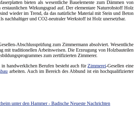
chfaserplatten bieten als wesentliche Bauelemente zum Dämmen von
rstaunlichen Wirkungsgrad auf. Der elementare Naturrohstoff Holz
sind wieder im Trend, da das natürliche Material mit Stein und Beton
 nachhaltiger und CO2-neutraler Werkstoff ist Holz unersetzbar.
 Gesellen-Abschlussprüfung zum Zimmermann absolviert. Wesentliche
 mit traditionellen Arbeitsweisen. Die Erzeugung von Holzbauteilen
usbildungsprogrammes zum zertifizierten Zimmerer.
n in handwerklichen Berufen besteht auch für
Zimmerei
-Gesellen eine
sbau
arbeiten. Auch im Bereich des Abbund ist ein hochqualifizierter
heim unter den Hammer - Badische Neueste Nachrichten