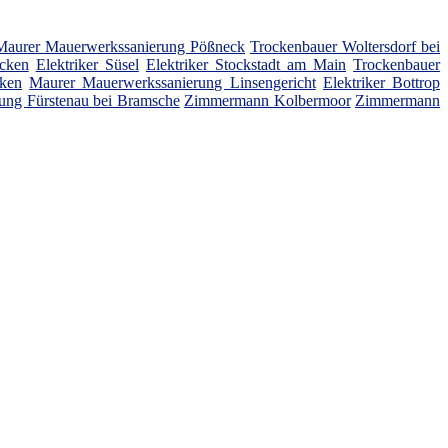
Maurer Mauerwerkssanierung Pößneck
Trockenbauer Woltersdorf bei
cken
Elektriker Süsel
Elektriker Stockstadt am Main
Trockenbauer
nken
Maurer Mauerwerkssanierung Linsengericht
Elektriker Bottrop
ung Fürstenau bei Bramsche
Zimmermann Kolbermoor
Zimmermann