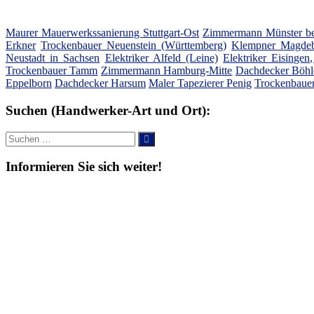
Maurer Mauerwerkssanierung Stuttgart-Ost
Zimmermann Münster be
Erkner
Trockenbauer Neuenstein (Württemberg)
Klempner Magde
Neustadt in Sachsen
Elektriker Alfeld (Leine)
Elektriker Eisinge
Trockenbauer Tamm
Zimmermann Hamburg-Mitte
Dachdecker Böhle
Eppelborn
Dachdecker Harsum
Maler Tapezierer Penig
Trockenbauer
Suchen (Handwerker-Art und Ort):
Suche
Suchen
nach:
Informieren Sie sich weiter!