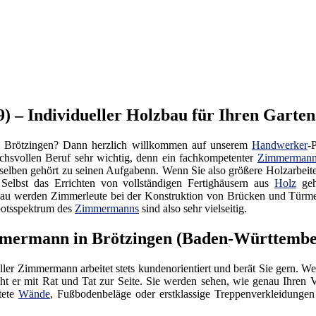
 – Individueller Holzbau für Ihren Garten
 Brötzingen? Dann herzlich willkommen auf unserem
Handwerker
-
ruchsvollen Beruf sehr wichtig, denn ein fachkompetenter
Zimmerman
elben gehört zu seinen Aufgabenn. Wenn Sie also größere Holzarbeiten
Selbst das Errichten von vollständigen Fertighäusern aus
Holz
geh
zbau werden Zimmerleute bei der Konstruktion von Brücken und Türme
botsspektrum des
Zimmermanns
sind also sehr vielseitig.
immermann in Brötzingen (Baden-Württembe
eller Zimmermann arbeitet stets kundenorientiert und berät Sie gern. 
eht er mit Rat und Tat zur Seite. Sie werden sehen, wie genau Ihren 
tete
Wände
, Fußbodenbeläge oder erstklassige Treppenverkleidunge