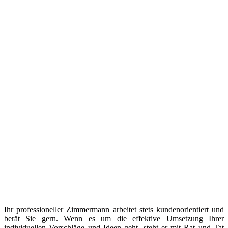
Ihr professioneller Zimmermann arbeitet stets kundenorientiert und
berät Sie gern. Wenn es um die effektive Umsetzung Ihrer
individuellen Vorschläge und Ideen geht, steht er mit Rat und Tat