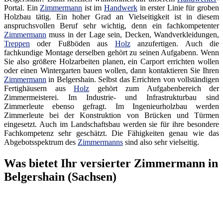
Portal. Ein
Zimmermann
ist im
Handwerk
in erster Linie für groben
Holzbau tätig. Ein hoher Grad an Vielseitigkeit ist in diesem
anspruchsvollen Beruf sehr wichtig, denn ein fachkompetenter
Zimmermann
muss in der Lage sein, Decken, Wandverkleidungen,
Treppen
oder Fußböden aus
Holz
anzufertigen. Auch die
fachkundige Montage derselben gehört zu seinen Aufgabenn. Wenn
Sie also größere Holzarbeiten planen, ein Carport errichten wollen
oder einen Wintergarten bauen wollen, dann kontaktieren Sie Ihren
Zimmermann
in Belgershain. Selbst das Errichten von vollständigen
Fertighäusern aus
Holz
gehört zum Aufgabenbereich der
Zimmermeisterei. Im Industrie- und Infrastrukturbau sind
Zimmerleute ebenso gefragt. Im Ingenieurholzbau werden
Zimmerleute bei der Konstruktion von Brücken und Türmen
eingesetzt. Auch im Landschaftsbau werden sie für ihre besondere
Fachkompetenz sehr geschätzt. Die Fähigkeiten genau wie das
Abgebotsspektrum des
Zimmermanns
sind also sehr vielseitig.
Was bietet Ihr versierter Zimmermann in
Belgershain (Sachsen)