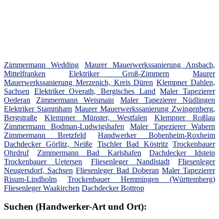
Zimmermann Wedding
Maurer Mauerwerkssanierung Ansbach,
Mittelfranken
Elektriker Groß-Zimmern
Maurer
Mauerwerkssanierung Merzenich, Kreis Düren
Klempner Dahlen,
Sachsen
Elektriker Overath, Bergisches Land
Maler Tapezierer
Oederan
Zimmermann Weismain
Maler Tapezierer Nüdlingen
Elektriker Stammham
Maurer Mauerwerkssanierung Zwingenberg,
Bergstraße
Klempner Münster, Westfalen
Klempner Roßlau
Zimmermann Bodman-Ludwigshafen
Maler Tapezierer Wabern
Zimmermann Bretzfeld
Handwerker Bobenheim-Roxheim
Dachdecker Görlitz, Neiße
Tischler Bad Köstritz
Trockenbauer
Ohrdruf
Zimmermann Bad Karlshafen
Dachdecker Idstein
Trockenbauer Uetersen
Fliesenleger Nandlstadt
Fliesenleger
Neugersdorf, Sachsen
Fliesenleger Bad Doberan
Maler Tapezierer
Risum-Lindholm
Trockenbauer Hemmingen (Württemberg)
Fliesenleger Waakirchen
Dachdecker Bottrop
Suchen (Handwerker-Art und Ort):