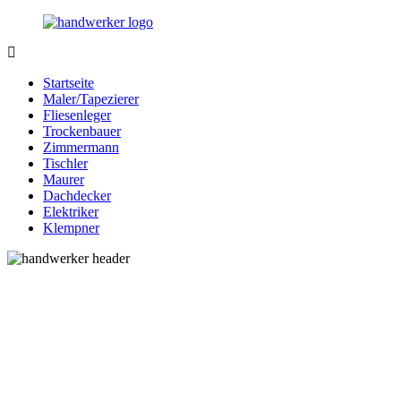
Zurück
zum
Inhalt
Bessere-
Handwerker
Handwerker.de
in
Startseite
Ihrer
Maler/Tapezierer
Nähe
Fliesenleger
Trockenbauer
Zimmermann
Tischler
Maurer
Dachdecker
Elektriker
Klempner