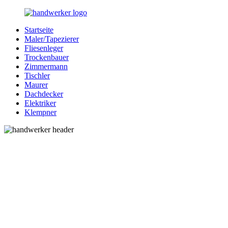
Zurück
zum
Startseite
Inhalt
Bessere-
Handwerker
Maler/Tapezierer
Handwerker.de
in
Fliesenleger
Ihrer
Trockenbauer
Nähe
Zimmermann
Tischler
Maurer
Dachdecker
Elektriker
Klempner