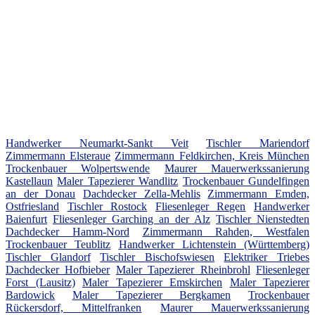
Handwerker Neumarkt-Sankt Veit
Tischler Mariendorf
Zimmermann Elsteraue
Zimmermann Feldkirchen, Kreis München
Trockenbauer Wolpertswende
Maurer Mauerwerkssanierung
Kastellaun
Maler Tapezierer Wandlitz
Trockenbauer Gundelfingen
an der Donau
Dachdecker Zella-Mehlis
Zimmermann Emden,
Ostfriesland
Tischler Rostock
Fliesenleger Regen
Handwerker
Baienfurt
Fliesenleger Garching an der Alz
Tischler Nienstedten
Dachdecker Hamm-Nord
Zimmermann Rahden, Westfalen
Trockenbauer Teublitz
Handwerker Lichtenstein (Württemberg)
Tischler Glandorf
Tischler Bischofswiesen
Elektriker Triebes
Dachdecker Hofbieber
Maler Tapezierer Rheinbrohl
Fliesenleger
Forst (Lausitz)
Maler Tapezierer Emskirchen
Maler Tapezierer
Bardowick
Maler Tapezierer Bergkamen
Trockenbauer
Rückersdorf, Mittelfranken
Maurer Mauerwerkssanierung