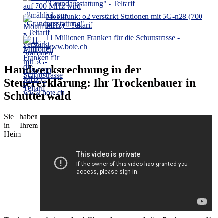
"Grundausstattung" - Teltarif
Mobilfunk: o2 verstärkt Stationen mit 5G-n28 (700
MHz) - Teltarif
11 Millionen Franken für die Schuttstrasse -
www.bote.ch
Handwerksrechnung in der
Steuererklärung: Ihr Trockenbauer in
Schutterwald
Sie haben
in Ihrem
Heim