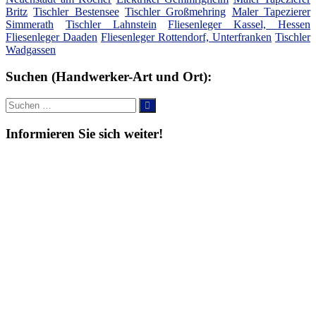
Britz
Tischler Bestensee
Tischler Großmehring
Maler Tapezierer
Simmerath
Tischler Lahnstein
Fliesenleger Kassel, Hessen
Fliesenleger Daaden
Fliesenleger Rottendorf, Unterfranken
Tischler
Wadgassen
Suchen (Handwerker-Art und Ort):
Suche
Suchen
nach:
Informieren Sie sich weiter!