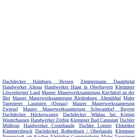
Dachdecker Hainburg, Hessen
Zimmermann Dautphetal
Handwerker Altona
Handwerker Haag in Oberbayern
Klempner
Löwenberger Land
Maurer Mauerwerkssanierung Kirchdorf an der
Iller
Maurer Mauerwerkssanierung Riedenburg, Altmühltal
Maler
Tapezierer Lauingen (Donau)
Maurer Mauerwerkssanierung
Zwiesel
Maurer Mauerwerkssanierung Schwandorf, Bayern
Dachdecker Hückeswagen
Dachdecker Wildau bei Königs
Wusterhausen
Handwerker Zörbig
Klempner Bad Cannstatt
Tischler
Müllrose
Handwerker Cossebaude
Tischler Lonsee
Elektriker
Kümmersbruck
Dachdecker Rothenburg / Oberlausitz
Klempner
Neuenstadt am Kocher
Elektriker Gemmrigheim
Maler Tapezierer