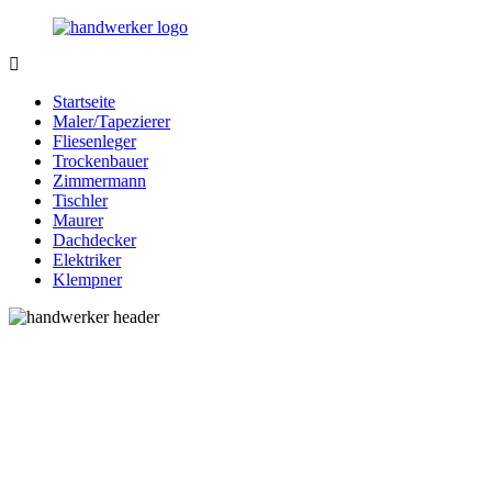
Zurück
zum
Inhalt
Bessere-
Handwerker
Handwerker.de
in
Startseite
Ihrer
Maler/Tapezierer
Nähe
Fliesenleger
Trockenbauer
Zimmermann
Tischler
Maurer
Dachdecker
Elektriker
Klempner