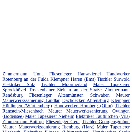
Zimmermann Unna
Fliesenleger Hansaviertel
Handwerker
Rotenburg an der Fulda
Klempner Haren (Ems)
Tischler Surwold
Elektriker Sülz
Tischler Moormerland
Maler Tapezierer
Sprockhövel
Trockenbauer Steinau an der Straße
Zimmermann
Rendsburg
Fliesenleger Altenmünster, Schwaben
Maurer
Mauerwerkssanierung Lindlar
Dachdecker Ahrensburg
Klempner
Hüttlingen (Württemberg)
Handwerker Homberg (Ohm)
Tischler
Ramstein-Miesenbach
Maurer Mauerwerkssanierung Owingen
(Bodensee)
Maler Tapezierer Nieheim
Elektriker Taufkirchen (Vils)
Zimmermann Bottrop
Fliesenleger Gera
Tischler Georgensgmünd
Maurer Mauerwerkssanierung Ilsenburg (Harz)
Maler Tapezierer