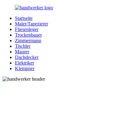
Zurück
zum
Startseite
Inhalt
Bessere-
Handwerker
Maler/Tapezierer
Handwerker.de
in
Fliesenleger
Ihrer
Trockenbauer
Nähe
Zimmermann
Tischler
Maurer
Dachdecker
Elektriker
Klempner