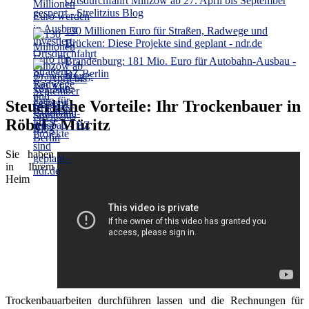
Ortsdurchfahrt Minzow ab 27. April bis September
gesperrt - Strelitzius Blog
130 Millionen Euro für Straßen, Radwege und
Brücken: Diese Projekte sind geplant - ndr.de
Brandenburg: 181 Mio. Euro für Autobahn-Ausbau -
BZ Berlin
Steuerliche Vorteile: Ihr Trockenbauer in
Röbel / Müritz
Sie haben
in Ihrem
Heim
Trockenbauarbeiten durchführen lassen und die Rechnungen für