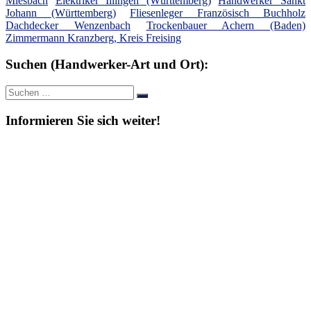
Miesbach
Elektriker Illingen (Württemberg)
Handwerker Sankt
Johann (Württemberg)
Fliesenleger Französisch Buchholz
Dachdecker Wenzenbach
Trockenbauer Achern (Baden)
Zimmermann Kranzberg, Kreis Freising
Suchen (Handwerker-Art und Ort):
Suche
Suchen
nach:
Informieren Sie sich weiter!