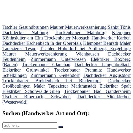
Tischler Gesundbrunnen
Maurer Mauerwerkssanierung Sankt Tönis
Dachdecker Nabburg
Trockenbauer Mainburg
Klempner
Königslutter am Elm
Trockenbauer Moosach
Handwerker Karben
Dachdecker Eschenbach in der Oberpfalz
Klempner Benrath
Maler
Tapezierer Tespe
Tischler Hohndorf bei Stollberg, Erzgebirge
Maurer Mauerwerkssanierung Wienhausen
Dachdecker
Feudenheim
Zimmermann Unterwössen
Elektriker Boxberg
(Baden)
Trockenbauer Glauchau
Dachdecker Langenbrettach
Elektriker Grünwinkel
Trockenbauer Premnitz
Handwerker
Schelklingen
Zimmermann Geltendorf
Dachdecker Augustdorf
Trockenbauer Breidenbach bei Biedenkopf
Dachdecker
Großbettlingen
Maler Tapezierer Markranstädt
Elektriker Spalt
Elektriker Schönwalde-Glien
Trockenbauer Bad Gandersheim
Tischler Biberbach, Schwaben
Dachdecker Altenkirchen
(Westerwald)
Suchen (Handwerker-Art und Ort):
Suche
Suchen
nach: