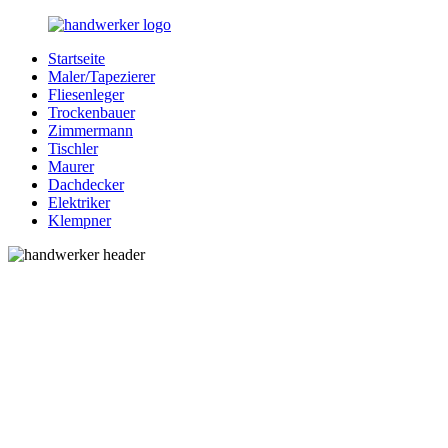
Zurück
zum
Startseite
Inhalt
Bessere-
Handwerker
Maler/Tapezierer
Handwerker.de
in
Fliesenleger
Ihrer
Trockenbauer
Nähe
Zimmermann
Tischler
Maurer
Dachdecker
Elektriker
Klempner