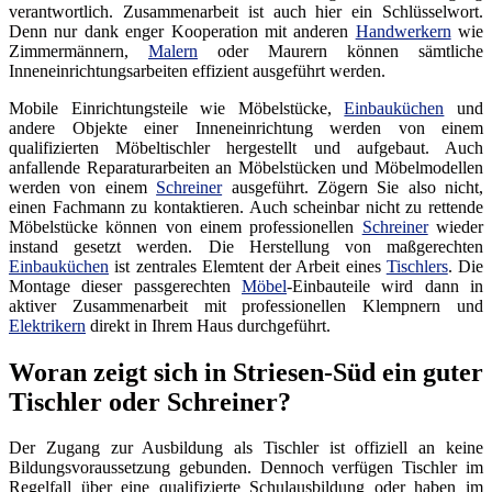
verantwortlich. Zusammenarbeit ist auch hier ein Schlüsselwort.
Denn nur dank enger Kooperation mit anderen
Handwerkern
wie
Zimmermännern,
Malern
oder Maurern können sämtliche
Inneneinrichtungsarbeiten effizient ausgeführt werden.
Mobile Einrichtungsteile wie Möbelstücke,
Einbauküchen
und
andere Objekte einer Inneneinrichtung werden von einem
qualifizierten Möbeltischler hergestellt und aufgebaut. Auch
anfallende Reparaturarbeiten an Möbelstücken und Möbelmodellen
werden von einem
Schreiner
ausgeführt. Zögern Sie also nicht,
einen Fachmann zu kontaktieren. Auch scheinbar nicht zu rettende
Möbelstücke können von einem professionellen
Schreiner
wieder
instand gesetzt werden. Die Herstellung von maßgerechten
Einbauküchen
ist zentrales Elemtent der Arbeit eines
Tischlers
. Die
Montage dieser passgerechten
Möbel
-Einbauteile wird dann in
aktiver Zusammenarbeit mit professionellen Klempnern und
Elektrikern
direkt in Ihrem Haus durchgeführt.
Woran zeigt sich in Striesen-Süd ein guter
Tischler oder Schreiner?
Der Zugang zur Ausbildung als Tischler ist offiziell an keine
Bildungsvoraussetzung gebunden. Dennoch verfügen Tischler im
Regelfall über eine qualifizierte Schulausbildung oder haben im