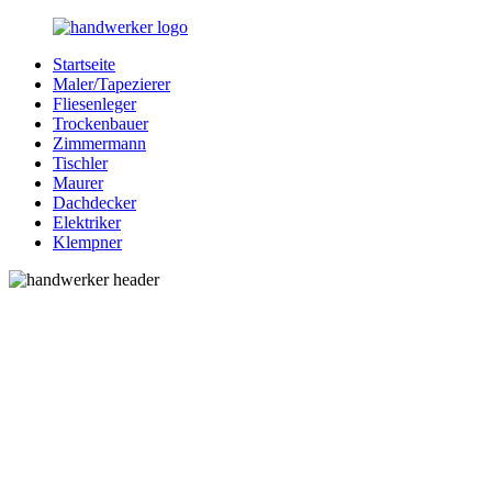
Zurück
zum
Startseite
Inhalt
Bessere-
Handwerker
Maler/Tapezierer
Handwerker.de
in
Fliesenleger
Ihrer
Trockenbauer
Nähe
Zimmermann
Tischler
Maurer
Dachdecker
Elektriker
Klempner