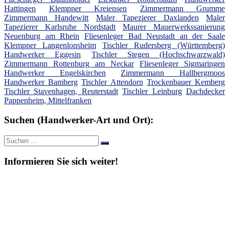
Hattingen
Klempner Kreiensen
Zimmermann Grumme
Zimmermann Handewitt
Maler Tapezierer Daxlanden
Maler
Tapezierer Karlsruhe Nordstadt
Maurer Mauerwerkssanierung
Neuenburg am Rhein
Fliesenleger Bad Neustadt an der Saale
Klempner Langenlonsheim
Tischler Rudersberg (Württemberg)
Handwerker Eggesin
Tischler Stegen (Hochschwarzwald)
Zimmermann Rottenburg am Neckar
Fliesenleger Sigmaringen
Handwerker Engelskirchen
Zimmermann Hallbergmoos
Handwerker Bamberg
Tischler Attendorn
Trockenbauer Kemberg
Tischler Stavenhagen, Reuterstadt
Tischler Leinburg
Dachdecker
Pappenheim, Mittelfranken
Suchen (Handwerker-Art und Ort):
Suche
Suchen
nach:
Informieren Sie sich weiter!