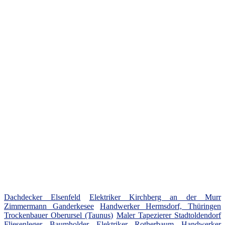
Dachdecker Elsenfeld
Elektriker Kirchberg an der Murr
Zimmermann Ganderkesee
Handwerker Hermsdorf, Thüringen
Trockenbauer Oberursel (Taunus)
Maler Tapezierer Stadtoldendorf
Fliesenleger Baumholder
Elektriker Rotherbaum
Handwerker