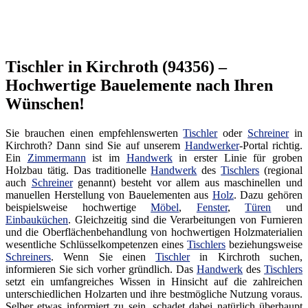
Tischler in Kirchroth (94356) –
Hochwertige Bauelemente nach Ihren
Wünschen!
Sie brauchen einen empfehlenswerten
Tischler
oder
Schreiner
in
Kirchroth? Dann sind Sie auf unserem
Handwerker
-Portal richtig.
Ein
Zimmermann
ist im
Handwerk
in erster Linie für groben
Holzbau tätig. Das traditionelle
Handwerk
des
Tischlers
(regional
auch
Schreiner
genannt) besteht vor allem aus maschinellen und
manuellen Herstellung von Bauelementen aus
Holz
. Dazu gehören
beispielsweise hochwertige
Möbel
,
Fenster
,
Türen
und
Einbauküchen
. Gleichzeitig sind die Verarbeitungen von Furnieren
und die Oberflächenbehandlung von hochwertigen Holzmaterialien
wesentliche Schlüsselkompetenzen eines
Tischlers
beziehungsweise
Schreiners
. Wenn Sie einen
Tischler
in Kirchroth suchen,
informieren Sie sich vorher gründlich. Das
Handwerk
des
Tischlers
setzt ein umfangreiches Wissen in Hinsicht auf die zahlreichen
unterschiedlichen Holzarten und ihre bestmögliche Nutzung voraus.
Selber etwas informiert zu sein, schadet dabei natürlich überhaupt