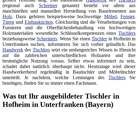
(regional auch
Schreiner
genannt) besteht vor allem aus
maschinellen und manuellen Herstellung von Bauelementen aus
Holz
. Dazu gehören beispielsweise hochwertige
Möbel
,
Fenster
,
Türen
und
Einbauküchen
. Gleichzeitig sind die Verarbeitungen von
Furnieren und die Oberflächenbehandlung von hochwertigen
Holzmaterialien wesentliche Schlüsselkompetenzen eines
Tischlers
beziehungsweise
Schreiners
. Wenn Sie einen
Tischler
in Hofheim in
Unterfranken suchen, informieren Sie sich vorher gründlich. Das
Handwerk
des
Tischlers
setzt ein umfangreiches Wissen in Hinsicht
auf die zahlreichen unterschiedlichen Holzarten und ihre
bestmögliche Nutzung voraus. Selber etwas informiert zu sein,
schadet dabei natürlich überhaupt nicht. Heutzutage wird dieser
Handwerkerberuf regelmäßig in Bautischler und Möbeltischler
unterteilt. Je nachdem, welche Leistungen des
Tischlers
Sie
benötigen, finden Sie so immer einen Fachmann.
Was tut Ihr ausgebildeter Tischler in
Hofheim in Unterfranken (Bayern)