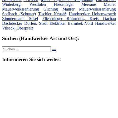
Winterberg, Westfalen
Fliesenleger Meerane
Maurer
Mauerwerkssanierung Gilching
Maurer Mauerwerkssanierung
Seelbach (Schutter)
Tischler Neusäß
Handwerker Hohenwestedt
Zimmermann Süsel
Fliesenleger Röhrmoos, Kreis Dachau
Dachdecker Dorfen, Stadt
Elektriker Barmbek-Nord
Handwerker
Vilseck, Oberpfalz
Suchen (Handwerker-Art und Ort):
Suche
Suchen
nach:
Informieren Sie sich weiter!