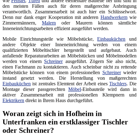
wie
Fenster
,
Türen
und andere elementare Bauteile her und sind in
den meisten Fällen auch für deren maßgerechte Anbringung
verantwortlich. Zusammenarbeit ist auch hier ein Schlüsselwort.
Denn nur dank enger Kooperation mit anderen
Handwerkern
wie
Zimmermännern,
Malern
oder Maurern können sämtliche
Inneneinrichtungsarbeiten effizient ausgeführt werden.
Mobile Einrichtungsteile wie Möbelstücke,
Einbauküchen
und
andere Objekte einer Inneneinrichtung werden von einem
qualifizierten Möbeltischler hergestellt und aufgebaut. Auch
anfallende Reparaturarbeiten an Möbelstücken und Möbelmodellen
werden von einem
Schreiner
ausgeführt. Zögern Sie also nicht,
einen Fachmann zu kontaktieren. Auch scheinbar nicht zu rettende
Möbelstücke können von einem professionellen
Schreiner
wieder
instand gesetzt werden. Die Herstellung von maßgerechten
Einbauküchen
ist zentrales Elemtent der Arbeit eines
Tischlers
. Die
Montage dieser passgerechten
Möbel
-Einbauteile wird dann in
aktiver Zusammenarbeit mit professionellen Klempnern und
Elektrikern
direkt in Ihrem Haus durchgeführt.
Woran zeigt sich in Hofheim in
Unterfranken ein erstklassiger Tischler
oder Schreiner?