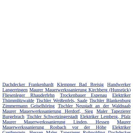
Dachdecker Frankenhardt
Klempner Bad Breisig
Handwerker
Langerringen
Maurer Mauerwerkssanierung Kirchberg (Hunsrück)
Fliesenleger Rhauderfehn
Trockenbauer Espenau
Elektriker
Thümmlitzwalde
Tischler Weißenfels, Saale
Tischler Blankenburg
Zimmermann Geiselhöring
Tischler Neustadt an der Waldnaab
Maurer Mauerwerkssanierung Herdorf, Sieg
Maler Tapezierer
Burgebrach
Tischler Schwetzingerstadt
Elektriker Lemberg, Pfalz
Maurer Mauerwerkssanierung Linden, Hessen
Maurer
Mauerwerkssanierung Rosbach vor der Höhe
Elektriker
Greifenstein, Hessen
Maler Tapezierer Ruhpolding
Dachdecker