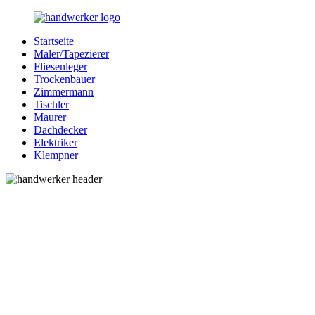
Zurück
zum
Startseite
Inhalt
Bessere-
Handwerker
Maler/Tapezierer
Handwerker.de
in
Fliesenleger
Ihrer
Trockenbauer
Nähe
Zimmermann
Tischler
Maurer
Dachdecker
Elektriker
Klempner