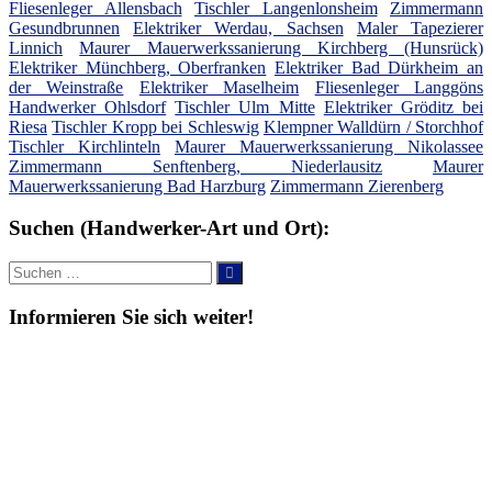
Fliesenleger Allensbach
Tischler Langenlonsheim
Zimmermann
Gesundbrunnen
Elektriker Werdau, Sachsen
Maler Tapezierer
Linnich
Maurer Mauerwerkssanierung Kirchberg (Hunsrück)
Elektriker Münchberg, Oberfranken
Elektriker Bad Dürkheim an
der Weinstraße
Elektriker Maselheim
Fliesenleger Langgöns
Handwerker Ohlsdorf
Tischler Ulm Mitte
Elektriker Gröditz bei
Riesa
Tischler Kropp bei Schleswig
Klempner Walldürn / Storchhof
Tischler Kirchlinteln
Maurer Mauerwerkssanierung Nikolassee
Zimmermann Senftenberg, Niederlausitz
Maurer
Mauerwerkssanierung Bad Harzburg
Zimmermann Zierenberg
Suchen (Handwerker-Art und Ort):
Suche
Suchen
nach:
Informieren Sie sich weiter!