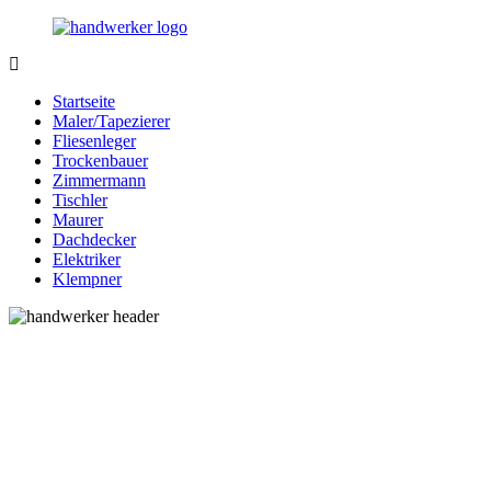
Zurück
zum
Inhalt
Bessere-
Handwerker
Handwerker.de
in
Startseite
Ihrer
Maler/Tapezierer
Nähe
Fliesenleger
Trockenbauer
Zimmermann
Tischler
Maurer
Dachdecker
Elektriker
Klempner