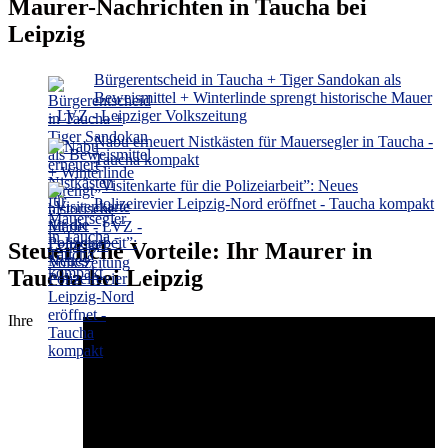
Maurer-Nachrichten in Taucha bei
Leipzig
Bürgerentscheid in Taucha + Tiger Sandokan als
Beweismittel + Winterlinde sprengt historische Mauer
- LVZ - Leipziger Volkszeitung
Nabu erneuert Nistkästen für Mauersegler in Taucha -
Taucha kompakt
„Visitenkarte für die Polizeiarbeit”: Neues
Polizeirevier Leipzig-Nord eröffnet - Taucha kompakt
Steuerliche Vorteile: Ihr Maurer in
Taucha bei Leipzig
Ihre