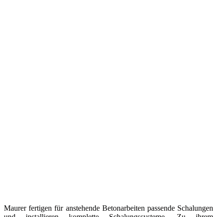
Maurer fertigen für anstehende Betonarbeiten passende Schalungen
und installieren komplette Schalungssysteme. Zu ihrem