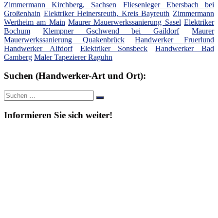
Zimmermann Kirchberg, Sachsen
Fliesenleger Ebersbach bei
Großenhain
Elektriker Heinersreuth, Kreis Bayreuth
Zimmermann
Wertheim am Main
Maurer Mauerwerkssanierung Sasel
Elektriker
Bochum
Klempner Gschwend bei Gaildorf
Maurer
Mauerwerkssanierung Quakenbrück
Handwerker Fruerlund
Handwerker Alfdorf
Elektriker Sonsbeck
Handwerker Bad
Camberg
Maler Tapezierer Raguhn
Suchen (Handwerker-Art und Ort):
Suche
Suchen
nach:
Informieren Sie sich weiter!