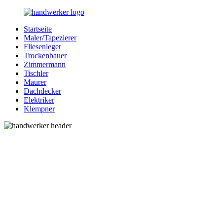
Zurück
zum
Startseite
Inhalt
Bessere-
Handwerker
Maler/Tapezierer
Handwerker.de
in
Fliesenleger
Ihrer
Trockenbauer
Nähe
Zimmermann
Tischler
Maurer
Dachdecker
Elektriker
Klempner