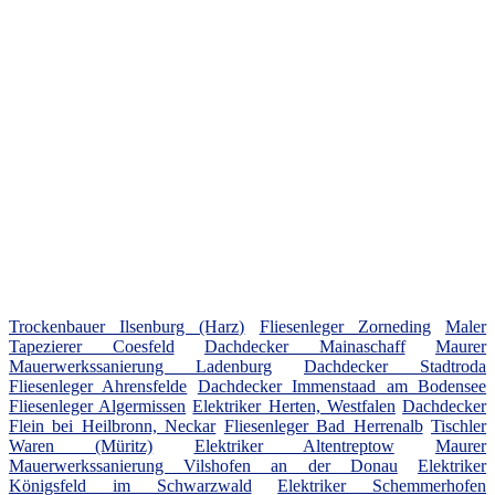
Trockenbauer Ilsenburg (Harz)
Fliesenleger Zorneding
Maler
Tapezierer Coesfeld
Dachdecker Mainaschaff
Maurer
Mauerwerkssanierung Ladenburg
Dachdecker Stadtroda
Fliesenleger Ahrensfelde
Dachdecker Immenstaad am Bodensee
Fliesenleger Algermissen
Elektriker Herten, Westfalen
Dachdecker
Flein bei Heilbronn, Neckar
Fliesenleger Bad Herrenalb
Tischler
Waren (Müritz)
Elektriker Altentreptow
Maurer
Mauerwerkssanierung Vilshofen an der Donau
Elektriker
Königsfeld im Schwarzwald
Elektriker Schemmerhofen