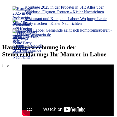
Korntage 2025 in der Probstei in SH: Alles über
Standorte, Figuren, Routen - Kieler Nachrichten
Restaurant und Kneipe in Laboe: Wo junge Leute
Party machen - Kieler Nachrichten
Spot Laboe: Gemeinde zeigt sich kompromissbereit -
surf-magazin.de
Handwerksrechnung in der
Steuererklärung: Ihr Maurer in Laboe
Ihre