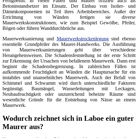
Fertigbeton. In vielen Fällen sind Maurer offiziell auch als
Betoninstandsetzer im Einsatz. Der Einbau von Isolier- und
Dämmkomponenten ist Teil ihres Arbeitsbereiches. Außer der
Errichtung von Wänden fertigen sie diverse
Mauerwerkskonstruktionen, wie zum Beispiel Gewölbe, Pfeiler,
Bögen oder führen Wanddurchbrüche aus.
Mauerwerksanierung und
Mauerwerkstrockenlegung
sind ebenso
essentielle Grundpfeiler des Maurer-Handwerks. Die Ausführung
von Mauerwerksanierungen geht über verschiedene
Herangehensweisen. Die Schadensfeststellung ist der erste Schritt
zur Erkennung der Ursachen von befallenem Mauerwerk. Dann erst
beginnt die Schadensbegrenzung. In zahlreichen Fällen ist
aufkommende Feuchtigkeit an Wänden die Hauptursache für ein
instabiles und unansehnliches Mauerwerk. Auch der Befall von
Schimmel und Schwamm wird durch unterschiedliche Faktoren
begünstigt. Baumängel, Wasserleitungen mit Leckagen,
Neubaufeuchtigkeit oder unzureichend beheizte Räume sind
wesentliche Gründe für die Entstehung von Nässe an einem
Mauerwerk.
Wodurch zeichnet sich in Laboe ein guter
Maurer aus?