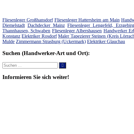
Fliesenleger Großhansdorf
Fliesenleger Hattersheim am Main
Handw
Diemelstadt
Dachdecker Mainz
Fliesenleger Lengefeld, Erzgebir
Thannhausen, Schwaben
Fliesenleger Albershausen
Handwerker Er
Konstanz
Elektriker Rosdorf
Maler Tapezierer Steinen (Kreis Lörrac
Mulde
Zimmermann Strasburg (Uckermark)
Elektriker Glauchau
Suchen (Handwerker-Art und Ort):
Suche
Suchen
nach:
Informieren Sie sich weiter!