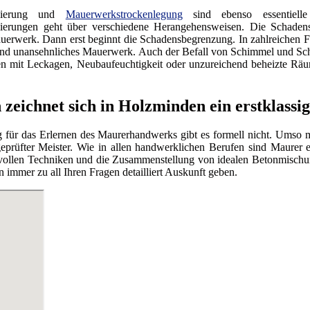
anierung und
Mauerwerkstrockenlegung
sind ebenso essentiell
erungen geht über verschiedene Herangehensweisen. Die Schadensfe
uerwerk. Dann erst beginnt die Schadensbegrenzung. In zahlreichen F
s und unansehnliches Mauerwerk. Auch der Befall von Schimmel und Sc
en mit Leckagen, Neubaufeuchtigkeit oder unzureichend beheizte Rä
zeichnet sich in Holzminden ein erstklassi
 für das Erlernen des Maurerhandwerks gibt es formell nicht. Umso me
geprüfter Meister. Wie in allen handwerklichen Berufen sind Maurer 
ollen Techniken und die Zusammenstellung von idealen Betonmischun
 immer zu all Ihren Fragen detailliert Auskunft geben.