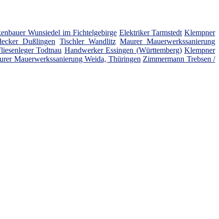
enbauer Wunsiedel im Fichtelgebirge
Elektriker Tarmstedt
Klempner
ecker Dußlingen
Tischler Wandlitz
Maurer Mauerwerkssanierung
liesenleger Todtnau
Handwerker Essingen (Württemberg)
Klempner
rer Mauerwerkssanierung Weida, Thüringen
Zimmermann Trebsen /