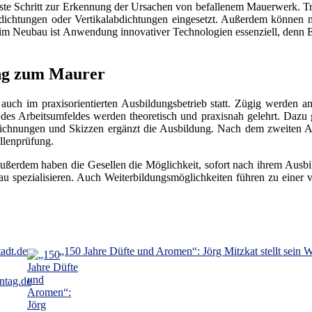
rste Schritt zur Erkennung der Ursachen von befallenem Mauerwerk. Tri
chtungen oder Vertikalabdichtungen eingesetzt. Außerdem können mit
im Neubau ist Anwendung innovativer Technologien essenziell, denn
ung zum Maurer
auch im praxisorientierten Ausbildungsbetrieb statt. Zügig werden 
des Arbeitsumfeldes werden theoretisch und praxisnah gelehrt. Dazu 
eichnungen und Skizzen ergänzt die Ausbildung. Nach dem zweiten Au
llenprüfung.
. Außerdem haben die Gesellen die Möglichkeit, sofort nach ihrem Aus
au spezialisieren. Auch Weiterbildungsmöglichkeiten führen zu einer v
tadt.de
„150 Jahre Düfte und Aromen“: Jörg Mitzkat stellt sein
ntag.de