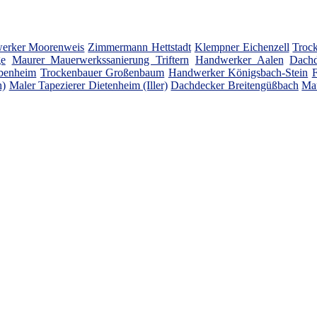
erker Moorenweis
Zimmermann Hettstadt
Klempner Eichenzell
Trock
ge
Maurer Mauerwerkssanierung Triftern
Handwerker Aalen
Dachd
benheim
Trockenbauer Großenbaum
Handwerker Königsbach-Stein
F
h)
Maler Tapezierer Dietenheim (Iller)
Dachdecker Breitengüßbach
Mau