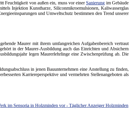
tt Feuchtigkeit von außen ein, muss vor einer
Sanierung
im Gebäude
tels Injektion Kunstharze, Siliconmikroemulsionen, Kaliwasserglas
 Energieeinsparungen und Umweltschutz bestimmen den Trend unserer
angehende Maurer mit ihrem umfangreichen Aufgabenbereich vertraut
gehört in der Maurer-Ausbildung auch das Einrichten und Absichern
sbildungsjahr legen Maurerlehrlinge eine Zwischenprüfung ab. Die
bildungsabschluss in jenen Bauunternehmen eine Anstellung zu finden,
erbesserten Karriereperspektive und vermehrten Stellenangeboten als
 Werk im Sensoria in Holzminden vor - Täglicher Anzeiger Holzminden