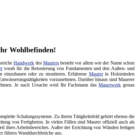
Ihr Wohlbefinden!
sreiche
Handwerk
des
Maurers
besteht vor allem wie der Name schon
er
vorab für die Betonierung von Fundamenten und den Außen- und
fen einzubauen oder zu montieren. Erfahrene
Maurer
in Holzminden
ntwässerungstätigkeiten vorzunehmen. Darüber hinaus sind Mauerer
hmen. Je nach Ursache wird Ihr Fachmann das
Mauerwerk
genau
omplette Schalungssysteme. Zu ihrem Tätigkeitsfeld gehört ebenso die
ng von Fertigbeton. In vielen Fällen sind Maurer offiziell auch als
il ihres Arbeitsbereiches. Außer der Errichtung von Wänden fertigen
der führen Wanddurchbrüche aus.