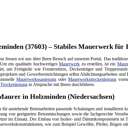
inden (37603) – Stabiles Mauerwerk für 
 freuen wir uns über Ihren Besuch auf unserem Portal. Das tradition
 Um ein qualitativ hochwertiges
Mauerwerk
zu erstellen, ist ein
Maur
det, um Fertigteile wie Fensterstürze, Deckenträger und Treppenstu
rojekten und Gewerbeeinrichtungen selbst Abdichtungsarbeiten und E
sionelle
Mauerwerkssanierung
oder
Mauerwerkstrockenlegung
vorne
r
Trockenlegung
in Absprache mit Ihnen durchführen.
 Maurer in Holzminden (Niedersachsen)
n für anstehende Betonarbeiten passende Schalungen und installieren k
ng von geeigneten Betonmischungen sowie die fachgerechte Verarbeitu
tzer im Einsatz. Der Einbau von Isolier- und Dämmkomponenten ist Te
auerwerkskonstruktionen, wie zum Beispiel Gewölbe, Pfeiler, Bögen o