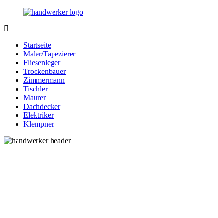
Zurück
zum
Inhalt
Bessere-
Handwerker
Handwerker.de
in
Startseite
Ihrer
Maler/Tapezierer
Nähe
Fliesenleger
Trockenbauer
Zimmermann
Tischler
Maurer
Dachdecker
Elektriker
Klempner