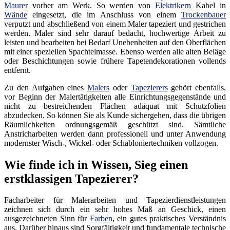
Maurer
vorher am Werk. So werden von
Elektrikern
Kabel in
Wände
eingesetzt, die im Anschluss von einem
Trockenbauer
verputzt und abschließend von einem Maler tapeziert und gestrichen
werden. Maler sind sehr darauf bedacht, hochwertige Arbeit zu
leisten und bearbeiten bei Bedarf Unebenheiten auf den Oberflächen
mit einer speziellen Spachtelmasse. Ebenso werden alle alten Beläge
oder Beschichtungen sowie frühere Tapetendekorationen vollends
entfernt.
Zu den Aufgaben eines
Malers
oder
Tapezierers
gehört ebenfalls,
vor Beginn der Malertätigkeiten alle Einrichtungsgegenstände und
nicht zu bestreichenden Flächen adäquat mit Schutzfolien
abzudecken. So können Sie als Kunde sichergehen, dass die übrigen
Räumlichkeiten ordnungsgemäß geschützt sind. Sämtliche
Anstricharbeiten werden dann professionell und unter Anwendung
modernster Wisch-, Wickel- oder Schabloniertechniken vollzogen.
Wie finde ich in Wissen, Sieg einen
erstklassigen Tapezierer?
Facharbeiter für Malerarbeiten und Tapezierdienstleistungen
zeichnen sich durch ein sehr hohes Maß an Geschick, einen
ausgezeichneten Sinn für
Farben
, ein gutes praktisches Verständnis
aus. Darüber hinaus sind Sorgfältigkeit und fundamentale technische