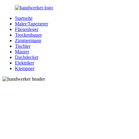
Zurück
zum
Startseite
Inhalt
Bessere-
Handwerker
Maler/Tapezierer
Handwerker.de
in
Fliesenleger
Ihrer
Trockenbauer
Nähe
Zimmermann
Tischler
Maurer
Dachdecker
Elektriker
Klempner