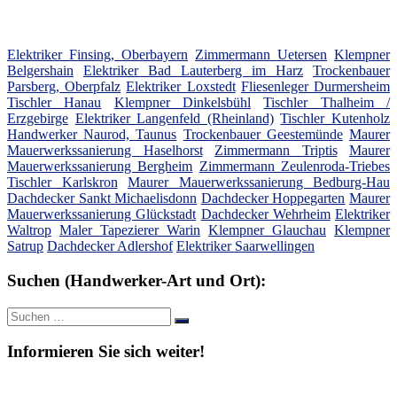
Elektriker Finsing, Oberbayern
Zimmermann Uetersen
Klempner
Belgershain
Elektriker Bad Lauterberg im Harz
Trockenbauer
Parsberg, Oberpfalz
Elektriker Loxstedt
Fliesenleger Durmersheim
Tischler Hanau
Klempner Dinkelsbühl
Tischler Thalheim /
Erzgebirge
Elektriker Langenfeld (Rheinland)
Tischler Kutenholz
Handwerker Naurod, Taunus
Trockenbauer Geestemünde
Maurer
Mauerwerkssanierung Haselhorst
Zimmermann Triptis
Maurer
Mauerwerkssanierung Bergheim
Zimmermann Zeulenroda-Triebes
Tischler Karlskron
Maurer Mauerwerkssanierung Bedburg-Hau
Dachdecker Sankt Michaelisdonn
Dachdecker Hoppegarten
Maurer
Mauerwerkssanierung Glückstadt
Dachdecker Wehrheim
Elektriker
Waltrop
Maler Tapezierer Warin
Klempner Glauchau
Klempner
Satrup
Dachdecker Adlershof
Elektriker Saarwellingen
Suchen (Handwerker-Art und Ort):
Suche
Suchen
nach:
Informieren Sie sich weiter!