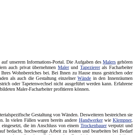
 auf unserem Informations-Portal. Die Aufgaben des
Malers
gehören
ndern auch privat übernehmen
Maler
und
Tapezierer
als Facharbeiter
ung Ihres Wohnbereiches bei. Bei Ihnen zu Hause muss gestrichen oder
den als auch die Gestaltung einzelner
Wände
in den Innenräumen
trich oder Tapetenwechsel nicht ausgeführt werden kann. Erfahrene
ldeten Maler-Facharbeiter profitieren können.
terialspezifische Gestaltung von Wänden. Desweiteren bestreichen sie
. In vielen Fällen waren bereits andere
Handwerker
wie
Klempner
,
e
eingesetzt, die im Anschluss von einem
Trockenbauer
verputzt und
uf bedacht, hochwertige Arbeit zu leisten und bearbeiten bei Bedarf