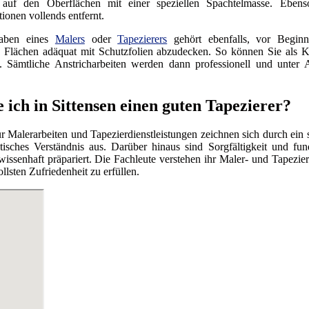
 auf den Oberflächen mit einer speziellen Spachtelmasse. Eben
ionen vollends entfernt.
aben eines
Malers
oder
Tapezierers
gehört ebenfalls, vor Beginn
n Flächen adäquat mit Schutzfolien abzudecken. So können Sie als 
d. Sämtliche Anstricharbeiten werden dann professionell und unte
 ich in Sittensen einen guten Tapezierer?
ür Malerarbeiten und Tapezierdienstleistungen zeichnen sich durch ei
ktisches Verständnis aus. Darüber hinaus sind Sorgfältigkeit und fu
gewissenhaft präpariert. Die Fachleute verstehen ihr Maler- und Tapezie
lsten Zufriedenheit zu erfüllen.