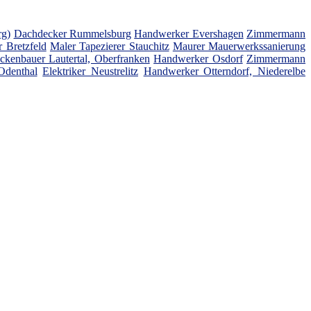
rg)
Dachdecker Rummelsburg
Handwerker Evershagen
Zimmermann
r Bretzfeld
Maler Tapezierer Stauchitz
Maurer Mauerwerkssanierung
ckenbauer Lautertal, Oberfranken
Handwerker Osdorf
Zimmermann
Odenthal
Elektriker Neustrelitz
Handwerker Otterndorf, Niederelbe