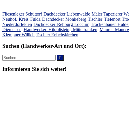
Fliesenleger Schüttorf
Dachdecker Liebenwalde
Maler Tapezierer W
Neuhof, Kreis Fulda
Dachdecker Mönkeberg
Tischler Tiefenort
Tro
Niederdorfelden
Dachdecker Rehburg-Loccum
Trockenbauer Halde
Diemelsee
Handwerker Hilpoltstein, Mittelfranken
Maurer Mauerw
Klempner Willich
Tischler Erlachskirchen
Suchen (Handwerker-Art und Ort):
Suche
Suchen
nach:
Informieren Sie sich weiter!