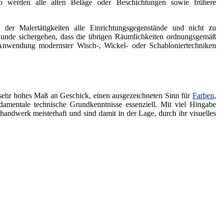
so werden alle alten Beläge oder Beschichtungen sowie frühere
 der Malertätigkeiten alle Einrichtungsgegenstände und nicht zu
Kunde sichergehen, dass die übrigen Räumlichkeiten ordnungsgemäß
r Anwendung modernster Wisch-, Wickel- oder Schabloniertechniken
n sehr hohes Maß an Geschick, einen ausgezeichneten Sinn für
Farben
,
ndamentale technische Grundkenntnisse essenziell. Mit viel Hingabe
rhandwerk meisterhaft und sind damit in der Lage, durch ihr visuelles