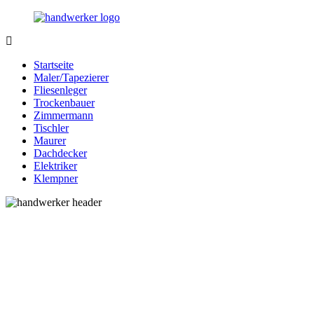
Zurück
zum
Inhalt
Bessere-
Handwerker
Handwerker.de
in
Startseite
Ihrer
Maler/Tapezierer
Nähe
Fliesenleger
Trockenbauer
Zimmermann
Tischler
Maurer
Dachdecker
Elektriker
Klempner