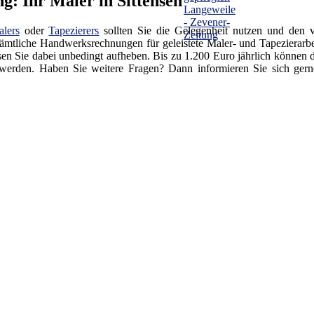
: Ihr Maler in Sittensen
lers
oder
Tapezierers
sollten Sie die Gelegenheit nutzen und den v
sämtliche Handwerksrechnungen für geleistete Maler- und Tapezierarbei
 Sie dabei unbedingt aufheben. Bis zu 1.200 Euro jährlich können di
 werden. Haben Sie weitere Fragen? Dann informieren Sie sich gern