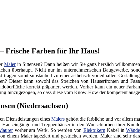
 – Frische Farben für Ihr Haus!
er
Maler
in Sittensen? Dann heißen wir Sie ganz herzlich willkommen
eichen überhaupt. Nicht nur im unternehmerischen Baugewerbe, so
 tragen somit substantiell zu einer ästhetisch vorteilhaften Gestalt
en? Dieser kann sowohl das Streichen von Häuserfronten und Fassa
oberfläche korrekt präpariert werden. Vorher kann ein neuer Farbans
ung hinzugezogen, so dass diese vom Know-How der kompetent ausgebi
ensen (Niedersachsen)
en Dienstleistungen eines
Malers
gehört die farbliche und vor allem ma
, Hauseingänge und Treppenhäuser in den Wunschfarben ihrer Kunden
Maurer
vorher am Werk. So werden von
Elektrikern
Kabel in
Wänd
on einem Maler tapeziert und gestrichen werden. Maler sind sehr dara