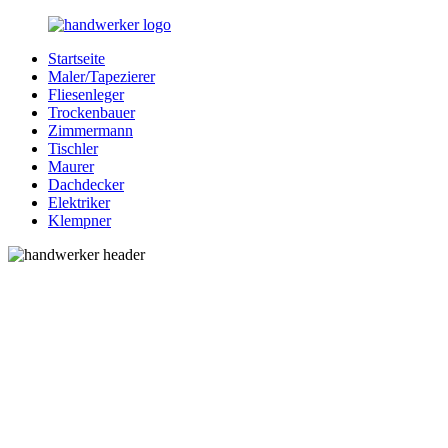
Zurück
zum
Startseite
Inhalt
Bessere-
Handwerker
Maler/Tapezierer
Handwerker.de
in
Fliesenleger
Ihrer
Trockenbauer
Nähe
Zimmermann
Tischler
Maurer
Dachdecker
Elektriker
Klempner