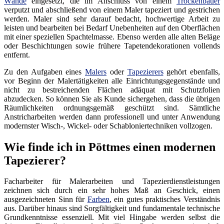
Wände
eingesetzt, die im Anschluss von einem
Trockenbauer
verputzt und abschließend von einem Maler tapeziert und gestrichen
werden. Maler sind sehr darauf bedacht, hochwertige Arbeit zu
leisten und bearbeiten bei Bedarf Unebenheiten auf den Oberflächen
mit einer speziellen Spachtelmasse. Ebenso werden alle alten Beläge
oder Beschichtungen sowie frühere Tapetendekorationen vollends
entfernt.
Zu den Aufgaben eines
Malers
oder
Tapezierers
gehört ebenfalls,
vor Beginn der Malertätigkeiten alle Einrichtungsgegenstände und
nicht zu bestreichenden Flächen adäquat mit Schutzfolien
abzudecken. So können Sie als Kunde sichergehen, dass die übrigen
Räumlichkeiten ordnungsgemäß geschützt sind. Sämtliche
Anstricharbeiten werden dann professionell und unter Anwendung
modernster Wisch-, Wickel- oder Schabloniertechniken vollzogen.
Wie finde ich in Pöttmes einen modernen
Tapezierer?
Facharbeiter für Malerarbeiten und Tapezierdienstleistungen
zeichnen sich durch ein sehr hohes Maß an Geschick, einen
ausgezeichneten Sinn für
Farben
, ein gutes praktisches Verständnis
aus. Darüber hinaus sind Sorgfältigkeit und fundamentale technische
Grundkenntnisse essenziell. Mit viel Hingabe werden selbst die