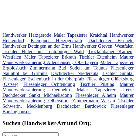
Handwerker Harzgerode
Maler Tapezierer Kraichtal
Handwerker
Heikendorf
Klempner Herzogenrath
Dachdecker Fischeln
Handwerker Dettingen an der Erms
Handwerker Greven, Westfalen
Tischler Hilter am Teutoburger Wald
Trockenbauer Kamen,
Westfalen
Maler Tapezierer Erkrath
Tischler Ettenheim
Maurer
Mauerwerkssanierung Allershausen, Oberbayern
Maler Tapezierer
Ergoldsbach
Zimmermann Bad Soden am Taunus
Fliesenleger
Naunhof bei Grimma
Dachdecker Niederaula
Tischler Sinntal
Fliesenleger Eschenbach in der Oberpfalz
Fliesenleger Glücksburg
(Ostsee)
Fliesenleger Ochtendung
Tischler Pilsting
Maurer
Mauerwerkssanierung Oedheim
Maler Tapezierer Uetze
Dachdecker Sankt Michaelisdonn
Fliesenleger Alheim
Maurer
Mauerwerkssanierung Olbersdorf
Zimmermann Wiesau
Tischler
Schwerin, Mecklenburg
Dachdecker Bardowick
Fliesenleger
Barsinghausen
Suchen (Handwerker-Art und Ort):
Suche