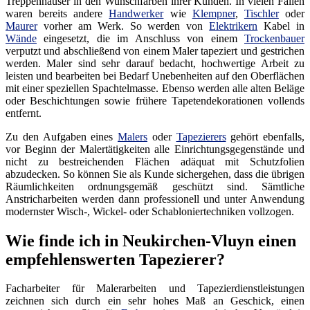
Treppenhäuser in den Wunschfarben ihrer Kunden. In vielen Fällen
waren bereits andere
Handwerker
wie
Klempner
,
Tischler
oder
Maurer
vorher am Werk. So werden von
Elektrikern
Kabel in
Wände
eingesetzt, die im Anschluss von einem
Trockenbauer
verputzt und abschließend von einem Maler tapeziert und gestrichen
werden. Maler sind sehr darauf bedacht, hochwertige Arbeit zu
leisten und bearbeiten bei Bedarf Unebenheiten auf den Oberflächen
mit einer speziellen Spachtelmasse. Ebenso werden alle alten Beläge
oder Beschichtungen sowie frühere Tapetendekorationen vollends
entfernt.
Zu den Aufgaben eines
Malers
oder
Tapezierers
gehört ebenfalls,
vor Beginn der Malertätigkeiten alle Einrichtungsgegenstände und
nicht zu bestreichenden Flächen adäquat mit Schutzfolien
abzudecken. So können Sie als Kunde sichergehen, dass die übrigen
Räumlichkeiten ordnungsgemäß geschützt sind. Sämtliche
Anstricharbeiten werden dann professionell und unter Anwendung
modernster Wisch-, Wickel- oder Schabloniertechniken vollzogen.
Wie finde ich in Neukirchen-Vluyn einen
empfehlenswerten Tapezierer?
Facharbeiter für Malerarbeiten und Tapezierdienstleistungen
zeichnen sich durch ein sehr hohes Maß an Geschick, einen