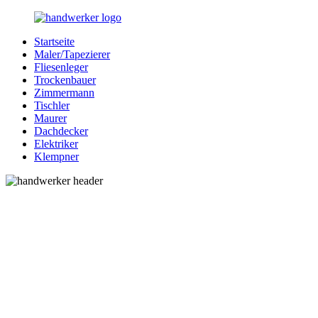
Zurück
zum
Startseite
Inhalt
Bessere-
Handwerker
Maler/Tapezierer
Handwerker.de
in
Fliesenleger
Ihrer
Trockenbauer
Nähe
Zimmermann
Tischler
Maurer
Dachdecker
Elektriker
Klempner