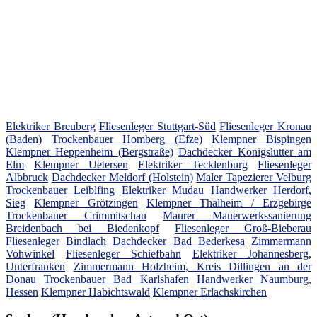
Elektriker Breuberg
Fliesenleger Stuttgart-Süd
Fliesenleger Kronau
(Baden)
Trockenbauer Homberg (Efze)
Klempner Bispingen
Klempner Heppenheim (Bergstraße)
Dachdecker Königslutter am
Elm
Klempner Uetersen
Elektriker Tecklenburg
Fliesenleger
Albbruck
Dachdecker Meldorf (Holstein)
Maler Tapezierer Velburg
Trockenbauer Leiblfing
Elektriker Mudau
Handwerker Herdorf,
Sieg
Klempner Grötzingen
Klempner Thalheim / Erzgebirge
Trockenbauer Crimmitschau
Maurer Mauerwerkssanierung
Breidenbach bei Biedenkopf
Fliesenleger Groß-Bieberau
Fliesenleger Bindlach
Dachdecker Bad Bederkesa
Zimmermann
Vohwinkel
Fliesenleger Schiefbahn
Elektriker Johannesberg,
Unterfranken
Zimmermann Holzheim, Kreis Dillingen an der
Donau
Trockenbauer Bad Karlshafen
Handwerker Naumburg,
Hessen
Klempner Habichtswald
Klempner Erlachskirchen