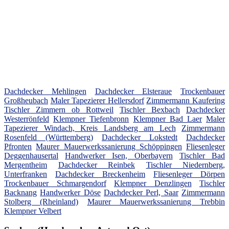
Dachdecker Mehlingen
Dachdecker Elsteraue
Trockenbauer
Großheubach
Maler Tapezierer Hellersdorf
Zimmermann Kaufering
Tischler Zimmern ob Rottweil
Tischler Bexbach
Dachdecker
Westerrönfeld
Klempner Tiefenbronn
Klempner Bad Laer
Maler
Tapezierer Windach, Kreis Landsberg am Lech
Zimmermann
Rosenfeld (Württemberg)
Dachdecker Lokstedt
Dachdecker
Pfronten
Maurer Mauerwerkssanierung Schöppingen
Fliesenleger
Deggenhausertal
Handwerker Isen, Oberbayern
Tischler Bad
Mergentheim
Dachdecker Reinbek
Tischler Niedernberg,
Unterfranken
Dachdecker Breckenheim
Fliesenleger Dörpen
Trockenbauer Schmargendorf
Klempner Denzlingen
Tischler
Backnang
Handwerker Döse
Dachdecker Perl, Saar
Zimmermann
Stolberg (Rheinland)
Maurer Mauerwerkssanierung Trebbin
Klempner Velbert