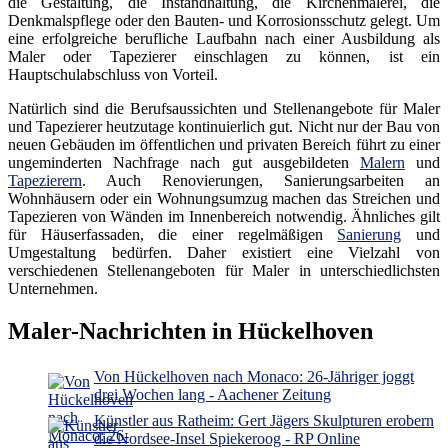
die Gestaltung, die Instandhaltung, die Kirchenmalerei, die
Denkmalspflege oder den Bauten- und Korrosionsschutz gelegt. Um
eine erfolgreiche berufliche Laufbahn nach einer Ausbildung als
Maler oder Tapezierer einschlagen zu können, ist ein
Hauptschulabschluss von Vorteil.
Natürlich sind die Berufsaussichten und Stellenangebote für Maler
und Tapezierer heutzutage kontinuierlich gut. Nicht nur der Bau von
neuen Gebäuden im öffentlichen und privaten Bereich führt zu einer
ungeminderten Nachfrage nach gut ausgebildeten
Malern
und
Tapezierern
. Auch Renovierungen, Sanierungsarbeiten an
Wohnhäusern oder ein Wohnungsumzug machen das Streichen und
Tapezieren von Wänden im Innenbereich notwendig. Ähnliches gilt
für Häuserfassaden, die einer regelmäßigen
Sanierung
und
Umgestaltung bedürfen. Daher existiert eine Vielzahl von
verschiedenen Stellenangeboten für Maler in unterschiedlichsten
Unternehmen.
Maler-Nachrichten in Hückelhoven
Von Hückelhoven nach Monaco: 26-Jähriger joggt
drei Wochen lang - Aachener Zeitung
Künstler aus Ratheim: Gert Jägers Skulpturen erobern
die Nordsee-Insel Spiekeroog - RP Online