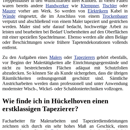
Treppenhäuser in den Wunschfarben ihrer Kunden. In vielen Fällen
waren bereits andere
Handwerker
wie
Klempner
,
Tischler
oder
Maurer
vorher am Werk. So werden von
Elektrikern
Kabel in
Wände
eingesetzt, die im Anschluss von einem
Trockenbauer
verputzt und abschließend von einem Maler tapeziert und gestrichen
werden. Maler sind sehr darauf bedacht, hochwertige Arbeit zu
leisten und bearbeiten bei Bedarf Unebenheiten auf den Oberflächen
mit einer speziellen Spachtelmasse. Ebenso werden alle alten Beläge
oder Beschichtungen sowie frühere Tapetendekorationen vollends
entfernt.
Zu den Aufgaben eines
Malers
oder
Tapezierers
gehört ebenfalls,
vor Beginn der Malertätigkeiten alle Einrichtungsgegenstände und
nicht zu bestreichenden Flächen adäquat mit Schutzfolien
abzudecken. So können Sie als Kunde sichergehen, dass die übrigen
Räumlichkeiten ordnungsgemäß geschützt sind. Sämtliche
Anstricharbeiten werden dann professionell und unter Anwendung
modernster Wisch-, Wickel- oder Schabloniertechniken vollzogen.
Wie finde ich in Hückelhoven einen
erstklassigen Tapezierer?
Facharbeiter für Malerarbeiten und Tapezierdienstleistungen
zeichnen sich durch ein sehr hohes Maß an Geschick, einen