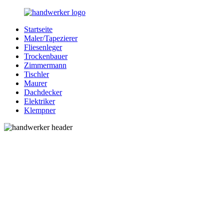
Zurück
zum
Startseite
Inhalt
Bessere-
Handwerker
Maler/Tapezierer
Handwerker.de
in
Fliesenleger
Ihrer
Trockenbauer
Nähe
Zimmermann
Tischler
Maurer
Dachdecker
Elektriker
Klempner