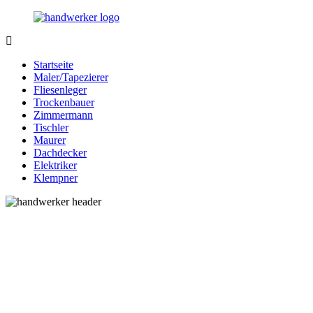
Zurück
zum
Inhalt
Bessere-
Handwerker
Handwerker.de
in
Startseite
Ihrer
Maler/Tapezierer
Nähe
Fliesenleger
Trockenbauer
Zimmermann
Tischler
Maurer
Dachdecker
Elektriker
Klempner