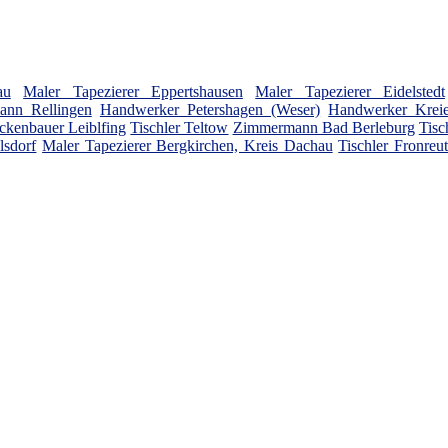
au
Maler Tapezierer Eppertshausen
Maler Tapezierer Eidelstedt
nn Rellingen
Handwerker Petershagen (Weser)
Handwerker Krei
ckenbauer Leiblfing
Tischler Teltow
Zimmermann Bad Berleburg
Tisc
sdorf
Maler Tapezierer Bergkirchen, Kreis Dachau
Tischler Fronreu