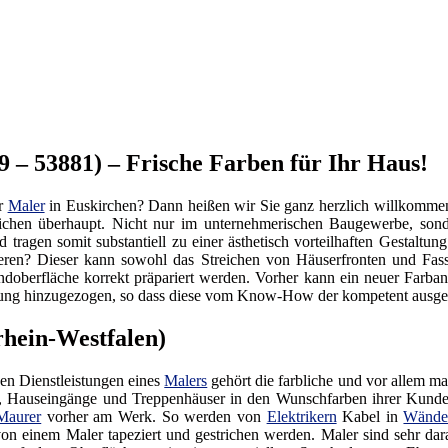
 – 53881) – Frische Farben für Ihr Haus!
r
Maler
in Euskirchen? Dann heißen wir Sie ganz herzlich willkommen
eichen überhaupt. Nicht nur im unternehmerischen Baugewerbe, so
 tragen somit substantiell zu einer ästhetisch vorteilhaften Gestalt
ren? Dieser kann sowohl das Streichen von Häuserfronten und Fass
oberfläche korrekt präpariert werden. Vorher kann ein neuer Farbans
ung hinzugezogen, so dass diese vom Know-How der kompetent ausgebi
rhein-Westfalen)
en Dienstleistungen eines
Malers
gehört die farbliche und vor allem ma
, Hauseingänge und Treppenhäuser in den Wunschfarben ihrer Kunden
Maurer
vorher am Werk. So werden von
Elektrikern
Kabel in
Wänd
on einem Maler tapeziert und gestrichen werden. Maler sind sehr dara