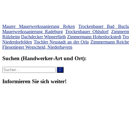
Maurer Mauerwerkssanierung Reken
Trockenbauer Bad Buch
Mauerwerkssanierung Radeburg
Trockenbauer Ohlsdorf
Zimmerma
Rülzheim
Dachdecker Wipperfürth
Zimmermann Hohenlockstedt
Tro
Niederdorfelden
Tischler Neustadt an der Orla
Zimmermann Reichel
Fliesenleger Wegscheid, Niederbayern
Suchen (Handwerker-Art und Ort):
Suche
Suchen
nach:
Informieren Sie sich weiter!