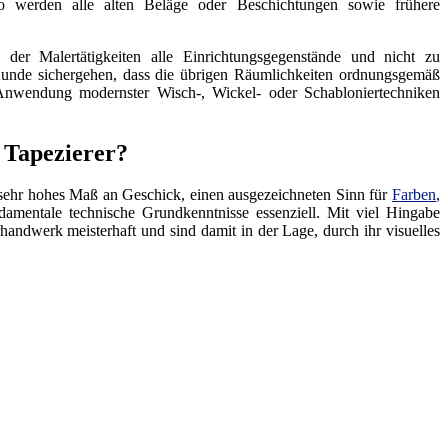
so werden alle alten Beläge oder Beschichtungen sowie frühere
 der Malertätigkeiten alle Einrichtungsgegenstände und nicht zu
Kunde sichergehen, dass die übrigen Räumlichkeiten ordnungsgemäß
r Anwendung modernster Wisch-, Wickel- oder Schabloniertechniken
 Tapezierer?
n sehr hohes Maß an Geschick, einen ausgezeichneten Sinn für
Farben
,
ndamentale technische Grundkenntnisse essenziell. Mit viel Hingabe
rhandwerk meisterhaft und sind damit in der Lage, durch ihr visuelles