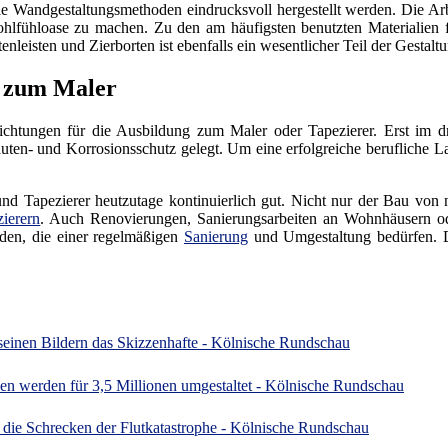
le Wandgestaltungsmethoden eindrucksvoll hergestellt werden. Die Ar
ohlfühloase zu machen. Zu den am häufigsten benutzten Materialien 
nleisten und Zierborten ist ebenfalls ein wesentlicher Teil der Gestalt
g zum Maler
gsrichtungen für die Ausbildung zum Maler oder Tapezierer. Erst im d
uten- und Korrosionsschutz gelegt. Um eine erfolgreiche berufliche L
und Tapezierer heutzutage kontinuierlich gut. Nicht nur der Bau von
ierern
. Auch Renovierungen, Sanierungsarbeiten an Wohnhäusern 
den, die einer regelmäßigen
Sanierung
und Umgestaltung bedürfen. Da
 seinen Bildern das Skizzenhafte - Kölnische Rundschau
hen werden für 3,5 Millionen umgestaltet - Kölnische Rundschau
h die Schrecken der Flutkatastrophe - Kölnische Rundschau