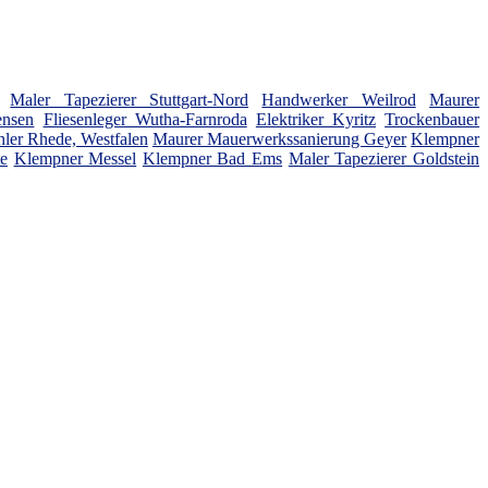
Maler Tapezierer Stuttgart-Nord
Handwerker Weilrod
Maurer
ensen
Fliesenleger Wutha-Farnroda
Elektriker Kyritz
Trockenbauer
hler Rhede, Westfalen
Maurer Mauerwerkssanierung Geyer
Klempner
te
Klempner Messel
Klempner Bad Ems
Maler Tapezierer Goldstein