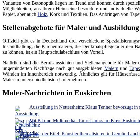
Varianten von Betonoptik liegen im Trend und können durch speziel
Möglichkeiten, aus Ihrem Heim eine besondere und individuelle W
Papier, aber auch
Holz
, Kork und Textilien. Das Anbringen von Tapete
Stellenabgebote für Maler und Ausbildun
Offiziell gibt es in Deutschland drei verschiedene Spezialisierun
Instandhaltung, die Kirchenmalerei, die Denkmalspflege oder den Ba
zu können, ist ein Hauptschulabschluss von Vorteil.
Natürlich sind die Berufsaussichten und Stellenangebote für Maler 
ungeminderten Nachfrage nach gut ausgebildeten
Malern
und
Tapez
Wänden im Innenbereich notwendig. Ähnliches gilt für Häuserfassa
Maler in unterschiedlichsten Unternehmen.
Maler-Nachrichten in Euskirchen
Ausstellung in Nettersheim: Klaus Tenner bevorzugt in
Mit KI und Multimedia: Tourist-Infos im Kreis Euskirc
Maler der Eifel: Künstler thematisieren in Gemünd auc