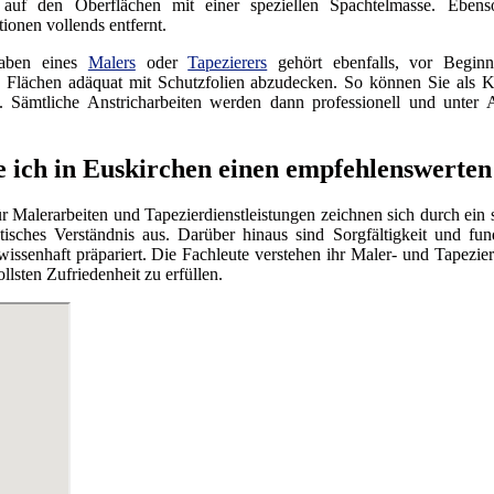
 auf den Oberflächen mit einer speziellen Spachtelmasse. Eben
ionen vollends entfernt.
aben eines
Malers
oder
Tapezierers
gehört ebenfalls, vor Beginn
n Flächen adäquat mit Schutzfolien abzudecken. So können Sie als 
d. Sämtliche Anstricharbeiten werden dann professionell und unte
e ich in Euskirchen einen empfehlenswerten
ür Malerarbeiten und Tapezierdienstleistungen zeichnen sich durch ei
ktisches Verständnis aus. Darüber hinaus sind Sorgfältigkeit und fu
gewissenhaft präpariert. Die Fachleute verstehen ihr Maler- und Tapezie
lsten Zufriedenheit zu erfüllen.