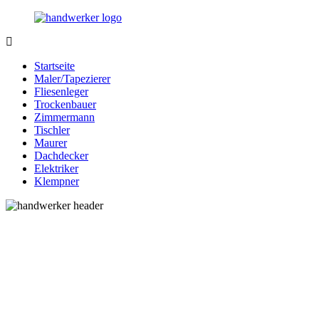
Zurück
zum
Inhalt
Bessere-
Handwerker
Handwerker.de
in
Startseite
Ihrer
Maler/Tapezierer
Nähe
Fliesenleger
Trockenbauer
Zimmermann
Tischler
Maurer
Dachdecker
Elektriker
Klempner