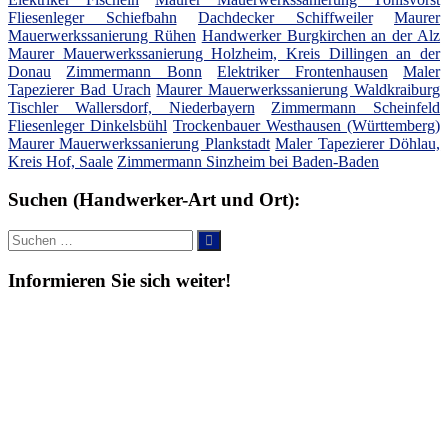
Fliesenleger Schiefbahn
Dachdecker Schiffweiler
Maurer
Mauerwerkssanierung Rühen
Handwerker Burgkirchen an der Alz
Maurer Mauerwerkssanierung Holzheim, Kreis Dillingen an der
Donau
Zimmermann Bonn
Elektriker Frontenhausen
Maler
Tapezierer Bad Urach
Maurer Mauerwerkssanierung Waldkraiburg
Tischler Wallersdorf, Niederbayern
Zimmermann Scheinfeld
Fliesenleger Dinkelsbühl
Trockenbauer Westhausen (Württemberg)
Maurer Mauerwerkssanierung Plankstadt
Maler Tapezierer Döhlau,
Kreis Hof, Saale
Zimmermann Sinzheim bei Baden-Baden
Suchen (Handwerker-Art und Ort):
Suche
Suchen
nach:
Informieren Sie sich weiter!