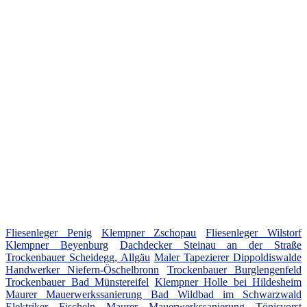
Fliesenleger Penig
Klempner Zschopau
Fliesenleger Wilstorf
Klempner Beyenburg
Dachdecker Steinau an der Straße
Trockenbauer Scheidegg, Allgäu
Maler Tapezierer Dippoldiswalde
Handwerker Niefern-Öschelbronn
Trockenbauer Burglengenfeld
Trockenbauer Bad Münstereifel
Klempner Holle bei Hildesheim
Maurer Mauerwerkssanierung Bad Wildbad im Schwarzwald
Elektriker Fischeln
Maurer Mauerwerkssanierung Tönisvorst