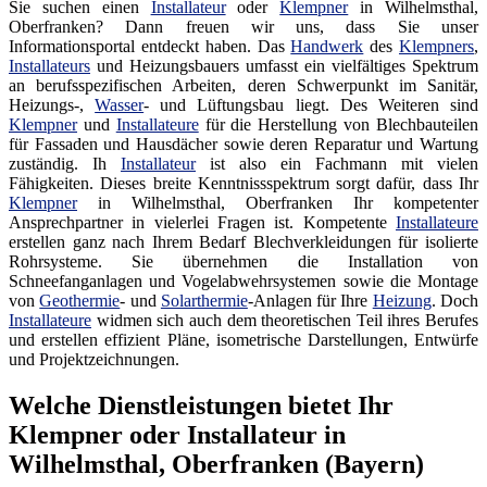
Sie suchen einen
Installateur
oder
Klempner
in Wilhelmsthal,
Oberfranken? Dann freuen wir uns, dass Sie unser
Informationsportal entdeckt haben. Das
Handwerk
des
Klempners
,
Installateurs
und Heizungsbauers umfasst ein vielfältiges Spektrum
an berufsspezifischen Arbeiten, deren Schwerpunkt im Sanitär,
Heizungs-,
Wasser
- und Lüftungsbau liegt. Des Weiteren sind
Klempner
und
Installateure
für die Herstellung von Blechbauteilen
für Fassaden und Hausdächer sowie deren Reparatur und Wartung
zuständig. Ih
Installateur
ist also ein Fachmann mit vielen
Fähigkeiten. Dieses breite Kenntnissspektrum sorgt dafür, dass Ihr
Klempner
in Wilhelmsthal, Oberfranken Ihr kompetenter
Ansprechpartner in vielerlei Fragen ist. Kompetente
Installateure
erstellen ganz nach Ihrem Bedarf Blechverkleidungen für isolierte
Rohrsysteme. Sie übernehmen die Installation von
Schneefanganlagen und Vogelabwehrsystemen sowie die Montage
von
Geothermie
- und
Solarthermie
-Anlagen für Ihre
Heizung
. Doch
Installateure
widmen sich auch dem theoretischen Teil ihres Berufes
und erstellen effizient Pläne, isometrische Darstellungen, Entwürfe
und Projektzeichnungen.
Welche Dienstleistungen bietet Ihr
Klempner oder Installateur in
Wilhelmsthal, Oberfranken (Bayern)