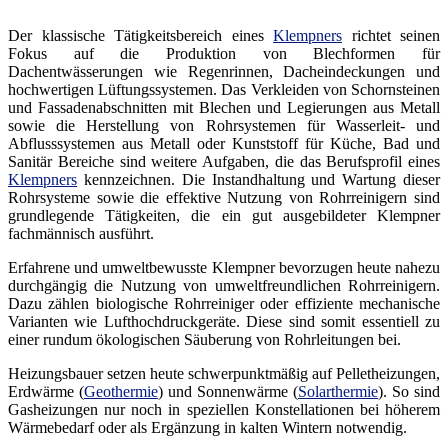
Der klassische Tätigkeitsbereich eines
Klempners
richtet seinen
Fokus auf die Produktion von Blechformen für
Dachentwässerungen wie Regenrinnen, Dacheindeckungen und
hochwertigen Lüftungssystemen. Das Verkleiden von Schornsteinen
und Fassadenabschnitten mit Blechen und Legierungen aus Metall
sowie die Herstellung von Rohrsystemen für Wasserleit- und
Abflusssystemen aus Metall oder Kunststoff für Küche, Bad und
Sanitär Bereiche sind weitere Aufgaben, die das Berufsprofil eines
Klempners
kennzeichnen. Die Instandhaltung und Wartung dieser
Rohrsysteme sowie die effektive Nutzung von Rohrreinigern sind
grundlegende Tätigkeiten, die ein gut ausgebildeter Klempner
fachmännisch ausführt.
Erfahrene und umweltbewusste Klempner bevorzugen heute nahezu
durchgängig die Nutzung von umweltfreundlichen Rohrreinigern.
Dazu zählen biologische Rohrreiniger oder effiziente mechanische
Varianten wie Lufthochdruckgeräte. Diese sind somit essentiell zu
einer rundum ökologischen Säuberung von Rohrleitungen bei.
Heizungsbauer setzen heute schwerpunktmäßig auf Pelletheizungen,
Erdwärme (
Geothermie
) und Sonnenwärme (
Solarthermie
). So sind
Gasheizungen nur noch in speziellen Konstellationen bei höherem
Wärmebedarf oder als Ergänzung in kalten Wintern notwendig.