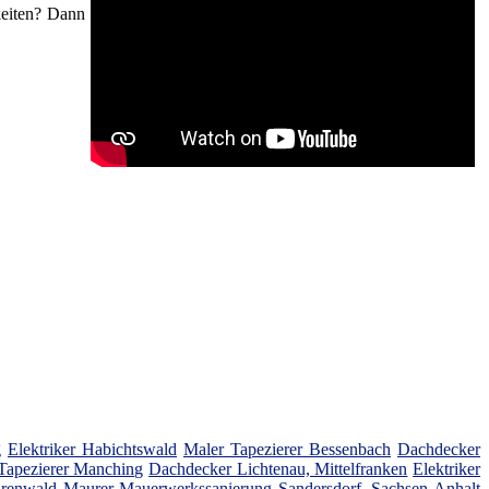
keiten? Dann
g
Elektriker Habichtswald
Maler Tapezierer Bessenbach
Dachdecker
Tapezierer Manching
Dachdecker Lichtenau, Mittelfranken
Elektriker
hrenwald
Maurer Mauerwerkssanierung Sandersdorf, Sachsen-Anhalt