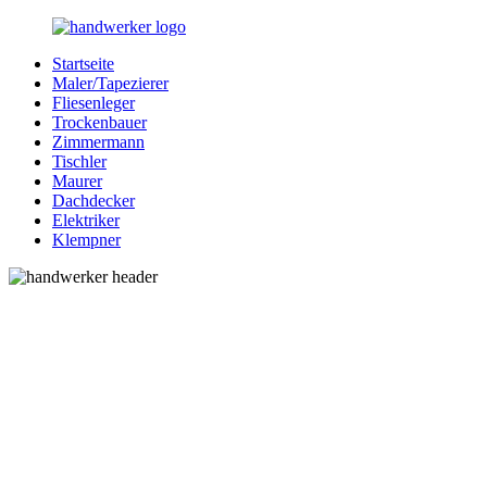
Zurück
zum
Startseite
Inhalt
Bessere-
Handwerker
Maler/Tapezierer
Handwerker.de
in
Fliesenleger
Ihrer
Trockenbauer
Nähe
Zimmermann
Tischler
Maurer
Dachdecker
Elektriker
Klempner