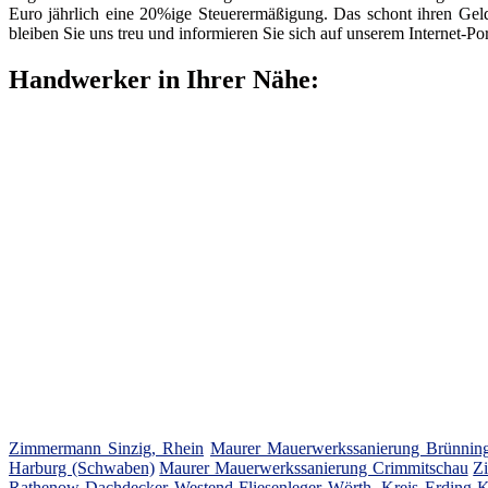
Euro jährlich eine 20%ige Steuerermäßigung. Das schont ihren Gel
bleiben Sie uns treu und informieren Sie sich auf unserem Internet-Por
Handwerker in Ihrer Nähe:
Zimmermann Sinzig, Rhein
Maurer Mauerwerkssanierung Brünnin
Harburg (Schwaben)
Maurer Mauerwerkssanierung Crimmitschau
Z
Rathenow
Dachdecker Westend
Fliesenleger Wörth, Kreis Erding
K