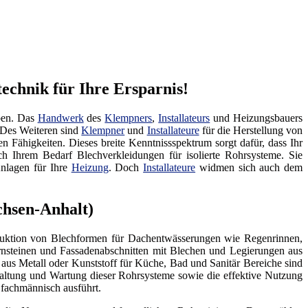
echnik für Ihre Ersparnis!
aben. Das
Handwerk
des
Klempners
,
Installateurs
und Heizungsbauers
. Des Weiteren sind
Klempner
und
Installateure
für die Herstellung von
en Fähigkeiten. Dieses breite Kenntnissspektrum sorgt dafür, dass Ihr
ch Ihrem Bedarf Blechverkleidungen für isolierte Rohrsysteme. Sie
nlagen für Ihre
Heizung
. Doch
Installateure
widmen sich auch dem
chsen-Anhalt)
oduktion von Blechformen für Dachentwässerungen wie Regenrinnen,
steinen und Fassadenabschnitten mit Blechen und Legierungen aus
aus Metall oder Kunststoff für Küche, Bad und Sanitär Bereiche sind
altung und Wartung dieser Rohrsysteme sowie die effektive Nutzung
 fachmännisch ausführt.