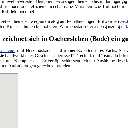
d umweltbewusste Klempner bevorzugen heute nahezu durchgängig 
ohrreiniger oder effiziente mechanische Varianten wie Lufthochdruc
 Rohrleitungen bei.
 setzen heute schwerpunktmäßig auf Pelletheizungen, Erdwärme (
Geot
llen Konstellationen bei höherem Wärmebedarf oder als Ergänzung in 
zeichnet sich in Oschersleben (Bode) ein 
tallateure
und Heizungsbauer sind immer Experten ihres Fachs. Sie ver
t sie handwerkliches Geschick, Interesse für Technik und Teamarbeit
t Ihren Klempner aus. Er verfügt schlussendlich zur Ausübung des Han
Ihren Anforderungen gerecht zu werden.