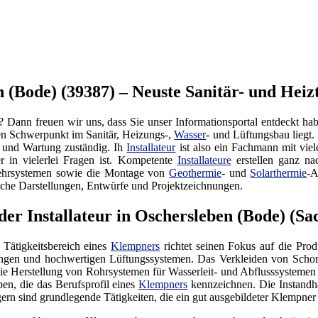
 (Bode) (39387) – Neuste Sanitär- und Heizt
 Dann freuen wir uns, dass Sie unser Informationsportal entdeckt h
ren Schwerpunkt im Sanitär, Heizungs-,
Wasser
- und Lüftungsbau liegt
 und Wartung zuständig. Ih
Installateur
ist also ein Fachmann mit viel
 in vielerlei Fragen ist. Kompetente
Installateure
erstellen ganz na
wehrsystemen sowie die Montage von
Geothermie
- und
Solarthermie
-A
trische Darstellungen, Entwürfe und Projektzeichnungen.
er Installateur in Oschersleben (Bode) (Sa
 Tätigkeitsbereich eines
Klempners
richtet seinen Fokus auf die Pr
gen und hochwertigen Lüftungssystemen. Das Verkleiden von Schorn
ie Herstellung von Rohrsystemen für Wasserleit- und Abflusssystemen 
en, die das Berufsprofil eines
Klempners
kennzeichnen. Die Instandh
ern sind grundlegende Tätigkeiten, die ein gut ausgebildeter Klempner