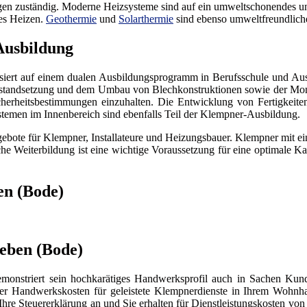
gen zuständig. Moderne Heizsysteme sind auf ein umweltschonendes und
des Heizen.
Geothermie
und
Solarthermie
sind ebenso umweltfreundlich
Ausbildung
iert auf einem dualen Ausbildungsprogramm in Berufsschule und Ausb
nstandsetzung und dem Umbau von Blechkonstruktionen sowie der Mont
cherheitsbestimmungen einzuhalten. Die Entwicklung von Fertigkeiten
emen im Innenbereich sind ebenfalls Teil der Klempner-Ausbildung.
gebote für Klempner, Installateure und Heizungsbauer. Klempner mit e
e Weiterbildung ist eine wichtige Voraussetzung für eine optimale Kar
en (Bode)
eben (Bode)
monstriert sein hochkarätiges Handwerksprofil auch in Sachen Kun
der Handwerkskosten für geleistete Klempnerdienste in Ihrem Wohnha
re Steuererklärung an und Sie erhalten für Dienstleistungskosten von 