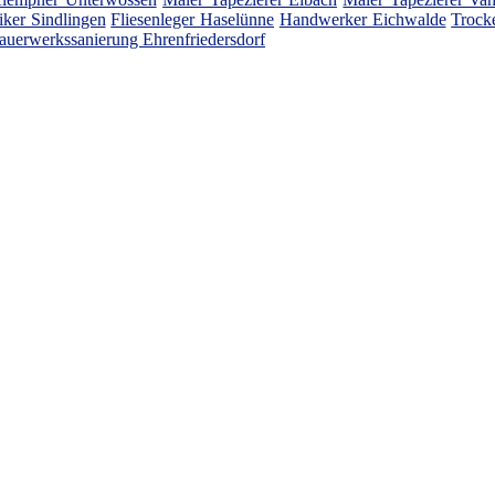
iker Sindlingen
Fliesenleger Haselünne
Handwerker Eichwalde
Trock
uerwerkssanierung Ehrenfriedersdorf