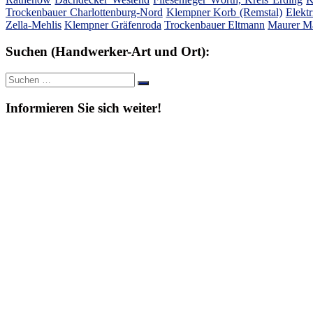
Trockenbauer Charlottenburg-Nord
Klempner Korb (Remstal)
Elektr
Zella-Mehlis
Klempner Gräfenroda
Trockenbauer Eltmann
Maurer Ma
Suchen (Handwerker-Art und Ort):
Suche
Suchen
nach:
Informieren Sie sich weiter!