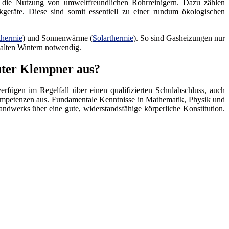
die Nutzung von umweltfreundlichen Rohrreinigern. Dazu zählen
kgeräte. Diese sind somit essentiell zu einer rundum ökologischen
hermie
) und Sonnenwärme (
Solarthermie
). So sind Gasheizungen nur
kalten Wintern notwendig.
guter Klempner aus?
fügen im Regelfall über einen qualifizierten Schulabschluss, auch
skompetenzen aus. Fundamentale Kenntnisse in Mathematik, Physik und
dwerks über eine gute, widerstandsfähige körperliche Konstitution.