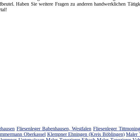
dbeutel. Haben Sie weitere Fragen zu anderen handwerklichen Tätig
tal!
ghausen
Fliesenleger Babenhausen, Westfalen
Fliesenleger Tittmonin
immermann Oberkassel
Klempner Ehningen (Kreis Böblingen)
Maler 
lempner Unterwössen
Maler Tapezierer Eibach
Maler Tapezierer Va