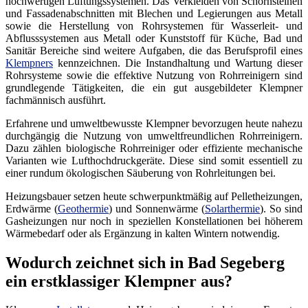
hochwertigen Lüftungssystemen. Das Verkleiden von Schornsteinen
und Fassadenabschnitten mit Blechen und Legierungen aus Metall
sowie die Herstellung von Rohrsystemen für Wasserleit- und
Abflusssystemen aus Metall oder Kunststoff für Küche, Bad und
Sanitär Bereiche sind weitere Aufgaben, die das Berufsprofil eines
Klempners
kennzeichnen. Die Instandhaltung und Wartung dieser
Rohrsysteme sowie die effektive Nutzung von Rohrreinigern sind
grundlegende Tätigkeiten, die ein gut ausgebildeter Klempner
fachmännisch ausführt.
Erfahrene und umweltbewusste Klempner bevorzugen heute nahezu
durchgängig die Nutzung von umweltfreundlichen Rohrreinigern.
Dazu zählen biologische Rohrreiniger oder effiziente mechanische
Varianten wie Lufthochdruckgeräte. Diese sind somit essentiell zu
einer rundum ökologischen Säuberung von Rohrleitungen bei.
Heizungsbauer setzen heute schwerpunktmäßig auf Pelletheizungen,
Erdwärme (
Geothermie
) und Sonnenwärme (
Solarthermie
). So sind
Gasheizungen nur noch in speziellen Konstellationen bei höherem
Wärmebedarf oder als Ergänzung in kalten Wintern notwendig.
Wodurch zeichnet sich in Bad Segeberg
ein erstklassiger Klempner aus?