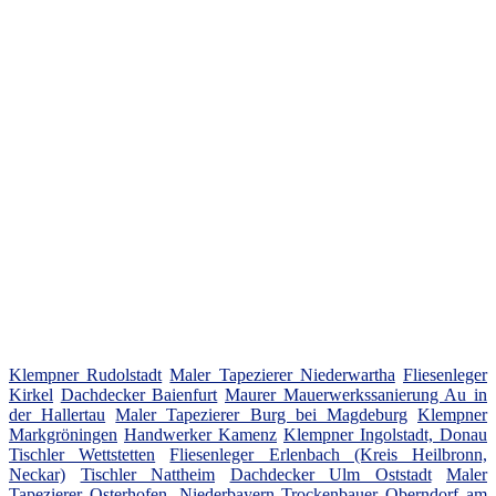
Klempner Rudolstadt
Maler Tapezierer Niederwartha
Fliesenleger
Kirkel
Dachdecker Baienfurt
Maurer Mauerwerkssanierung Au in
der Hallertau
Maler Tapezierer Burg bei Magdeburg
Klempner
Markgröningen
Handwerker Kamenz
Klempner Ingolstadt, Donau
Tischler Wettstetten
Fliesenleger Erlenbach (Kreis Heilbronn,
Neckar)
Tischler Nattheim
Dachdecker Ulm Oststadt
Maler
Tapezierer Osterhofen, Niederbayern
Trockenbauer Oberndorf am