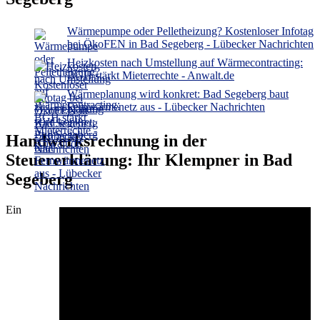
Wärmepumpe oder Pelletheizung? Kostenloser Infotag
bei ÖkoFEN in Bad Segeberg - Lübecker Nachrichten
Heizkosten nach Umstellung auf Wärmecontracting:
BGH stärkt Mieterrechte - Anwalt.de
Wärmeplanung wird konkret: Bad Segeberg baut
Fernwärmenetz aus - Lübecker Nachrichten
Handwerksrechnung in der
Steuererklärung: Ihr Klempner in Bad
Segeberg
Ein