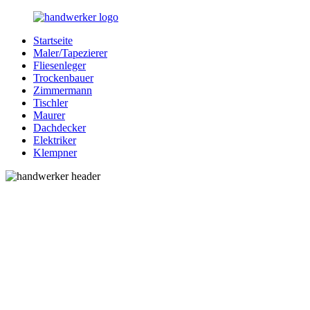
Zurück
zum
Startseite
Inhalt
Bessere-
Handwerker
Maler/Tapezierer
Handwerker.de
in
Fliesenleger
Ihrer
Trockenbauer
Nähe
Zimmermann
Tischler
Maurer
Dachdecker
Elektriker
Klempner