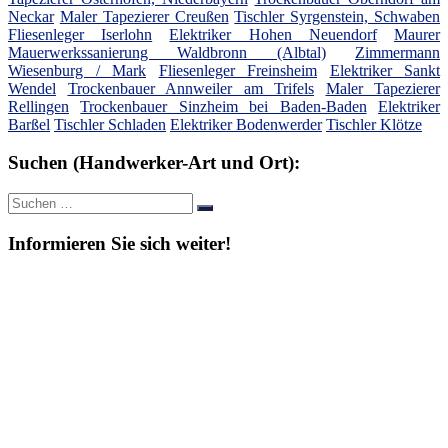
Neckar
Maler Tapezierer Creußen
Tischler Syrgenstein, Schwaben
Fliesenleger Iserlohn
Elektriker Hohen Neuendorf
Maurer
Mauerwerkssanierung Waldbronn (Albtal)
Zimmermann
Wiesenburg / Mark
Fliesenleger Freinsheim
Elektriker Sankt
Wendel
Trockenbauer Annweiler am Trifels
Maler Tapezierer
Rellingen
Trockenbauer Sinzheim bei Baden-Baden
Elektriker
Barßel
Tischler Schladen
Elektriker Bodenwerder
Tischler Klötze
Suchen (Handwerker-Art und Ort):
Suche
Suchen
nach:
Informieren Sie sich weiter!