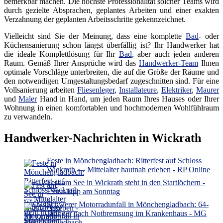
bemerkbar machen. Die höchste Professionalität solcher Teams wird
durch gezielte Absprachen, geplantes Arbeiten und einer exakten
Verzahnung der geplanten Arbeitsschritte gekennzeichnet.
Vielleicht sind Sie der Meinung, dass eine komplette
Bad
- oder
Küchensanierung schon längst überfällig ist? Ihr Handwerker hat
die ideale Komplettlösung für Ihr
Bad
, aber auch jeden anderen
Raum. Gemäß Ihrer Ansprüche wird das
Handwerker-Team
Ihnen
optimale Vorschläge unterbreiten, die auf die Größe der Räume und
den notwendigen Umgestaltungsbedarf zugeschnitten sind. Für eine
Vollsanierung arbeiten
Fliesenleger
,
Installateure
,
Elektriker
,
Maurer
und
Maler
Hand in Hand, um jeden Raum Ihres Hauses oder Ihrer
Wohnung in einen komfortablen und hochmodernen Wohlfühlraum
zu verwandeln.
Handwerker-Nachrichten in Wickrath
Feste in Mönchengladbach: Ritterfest auf Schloss
Wickrath — Mittelalter hautnah erleben - RP Online
Fest am See in Wickrath steht in den Startlöchern -
Extra-Tipp am Sonntag
Schwerer Motorradunfall in Mönchengladbach: 64-
Jähriger nach Notbremsung im Krankenhaus - MG
Mönchengladbach