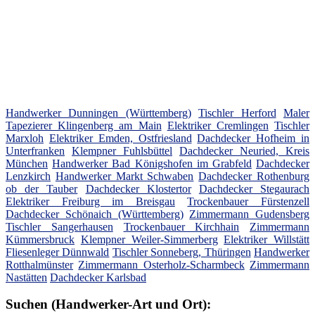
Handwerker Dunningen (Württemberg)
Tischler Herford
Maler
Tapezierer Klingenberg am Main
Elektriker Cremlingen
Tischler
Marxloh
Elektriker Emden, Ostfriesland
Dachdecker Hofheim in
Unterfranken
Klempner Fuhlsbüttel
Dachdecker Neuried, Kreis
München
Handwerker Bad Königshofen im Grabfeld
Dachdecker
Lenzkirch
Handwerker Markt Schwaben
Dachdecker Rothenburg
ob der Tauber
Dachdecker Klostertor
Dachdecker Stegaurach
Elektriker Freiburg im Breisgau
Trockenbauer Fürstenzell
Dachdecker Schönaich (Württemberg)
Zimmermann Gudensberg
Tischler Sangerhausen
Trockenbauer Kirchhain
Zimmermann
Kümmersbruck
Klempner Weiler-Simmerberg
Elektriker Willstätt
Fliesenleger Dünnwald
Tischler Sonneberg, Thüringen
Handwerker
Rotthalmünster
Zimmermann Osterholz-Scharmbeck
Zimmermann
Nastätten
Dachdecker Karlsbad
Suchen (Handwerker-Art und Ort):