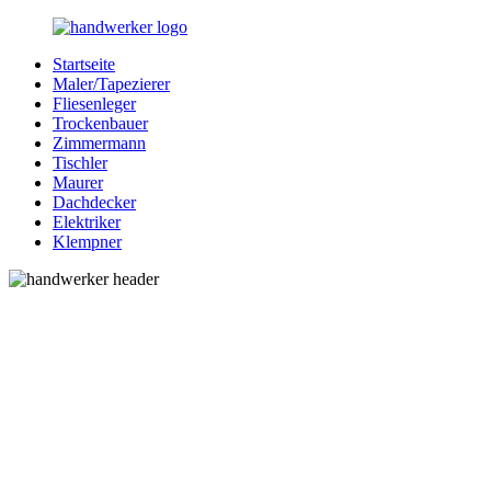
Zurück
zum
Startseite
Inhalt
Bessere-
Handwerker
Maler/Tapezierer
Handwerker.de
in
Fliesenleger
Ihrer
Trockenbauer
Nähe
Zimmermann
Tischler
Maurer
Dachdecker
Elektriker
Klempner