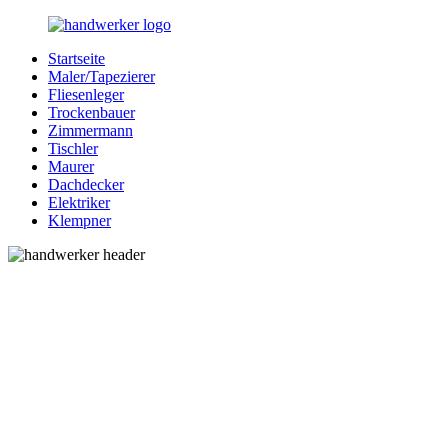
Zurück
zum
Startseite
Inhalt
Bessere-
Handwerker
Maler/Tapezierer
Handwerker.de
in
Fliesenleger
Ihrer
Trockenbauer
Nähe
Zimmermann
Tischler
Maurer
Dachdecker
Elektriker
Klempner