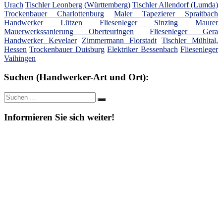
Urach
Tischler Leonberg (Württemberg)
Tischler Allendorf (Lumda)
Trockenbauer Charlottenburg
Maler Tapezierer Spraitbach
Handwerker Lützen
Fliesenleger Sinzing
Maurer
Mauerwerkssanierung Oberteuringen
Fliesenleger Gera
Handwerker Kevelaer
Zimmermann Florstadt
Tischler Mühltal,
Hessen
Trockenbauer Duisburg
Elektriker Bessenbach
Fliesenleger
Vaihingen
Suchen (Handwerker-Art und Ort):
Suche
Suchen
nach:
Informieren Sie sich weiter!