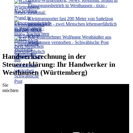
Baden-Württemberg, News, Regional: Brand in
Entsorgungsbetrieb in Westhausen - tixio -
Nachrichten
Kleintransporter fast 200 Meter von Sattelzug
mitgeschleift - zwei Menschen lebensgefährlich
verletzt - SWR
Kfz-Unternehmer Wolfgang Westhäußer aus
Westhausen verstorben - Schwäbische Post
Handwerksrechnung in der
Steuererklärung: Ihr Handwerker in
Westhausen (Württemberg)
Sie
möchten