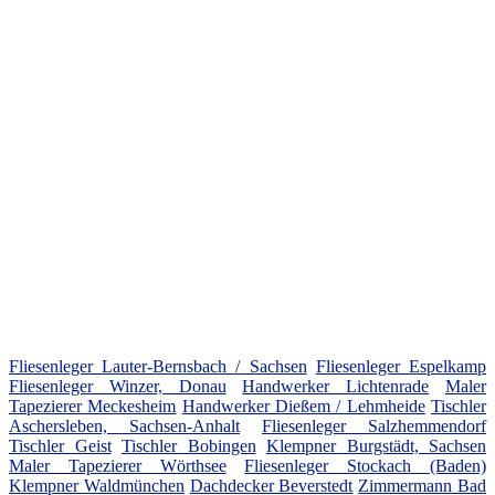
Fliesenleger Lauter-Bernsbach / Sachsen
Fliesenleger Espelkamp
Fliesenleger Winzer, Donau
Handwerker Lichtenrade
Maler
Tapezierer Meckesheim
Handwerker Dießem / Lehmheide
Tischler
Aschersleben, Sachsen-Anhalt
Fliesenleger Salzhemmendorf
Tischler Geist
Tischler Bobingen
Klempner Burgstädt, Sachsen
Maler Tapezierer Wörthsee
Fliesenleger Stockach (Baden)
Klempner Waldmünchen
Dachdecker Beverstedt
Zimmermann Bad