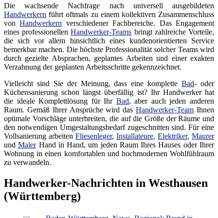
Die wachsende Nachfrage nach universell ausgebildeten
Handwerkern
führt oftmals zu einem kollektiven Zusammenschluss
von
Handwerkern
verschiedener Fachbereiche. Das Engagement
eines professionellen
Handwerker-Teams
bringt zahlreiche Vorteile,
die sich vor allem hinsichtlich eines kundenorientierten Service
bemerkbar machen. Die höchste Professionalität solcher Teams wird
durch gezielte Absprachen, geplantes Arbeiten und einer exakten
Verzahnung der geplanten Arbeitsschritte gekennzeichnet.
Vielleicht sind Sie der Meinung, dass eine komplette
Bad
- oder
Küchensanierung schon längst überfällig ist? Ihr Handwerker hat
die ideale Komplettlösung für Ihr
Bad
, aber auch jeden anderen
Raum. Gemäß Ihrer Ansprüche wird das
Handwerker-Team
Ihnen
optimale Vorschläge unterbreiten, die auf die Größe der Räume und
den notwendigen Umgestaltungsbedarf zugeschnitten sind. Für eine
Vollsanierung arbeiten
Fliesenleger
,
Installateure
,
Elektriker
,
Maurer
und
Maler
Hand in Hand, um jeden Raum Ihres Hauses oder Ihrer
Wohnung in einen komfortablen und hochmodernen Wohlfühlraum
zu verwandeln.
Handwerker-Nachrichten in Westhausen
(Württemberg)