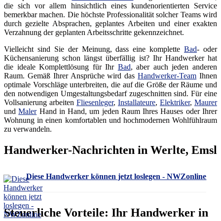
die sich vor allem hinsichtlich eines kundenorientierten Service
bemerkbar machen. Die höchste Professionalität solcher Teams wird
durch gezielte Absprachen, geplantes Arbeiten und einer exakten
Verzahnung der geplanten Arbeitsschritte gekennzeichnet.
Vielleicht sind Sie der Meinung, dass eine komplette
Bad
- oder
Küchensanierung schon längst überfällig ist? Ihr Handwerker hat
die ideale Komplettlösung für Ihr
Bad
, aber auch jeden anderen
Raum. Gemäß Ihrer Ansprüche wird das
Handwerker-Team
Ihnen
optimale Vorschläge unterbreiten, die auf die Größe der Räume und
den notwendigen Umgestaltungsbedarf zugeschnitten sind. Für eine
Vollsanierung arbeiten
Fliesenleger
,
Installateure
,
Elektriker
,
Maurer
und
Maler
Hand in Hand, um jeden Raum Ihres Hauses oder Ihrer
Wohnung in einen komfortablen und hochmodernen Wohlfühlraum
zu verwandeln.
Handwerker-Nachrichten in Werlte, Emsl
Diese Handwerker können jetzt loslegen - NWZonline
Steuerliche Vorteile: Ihr Handwerker in