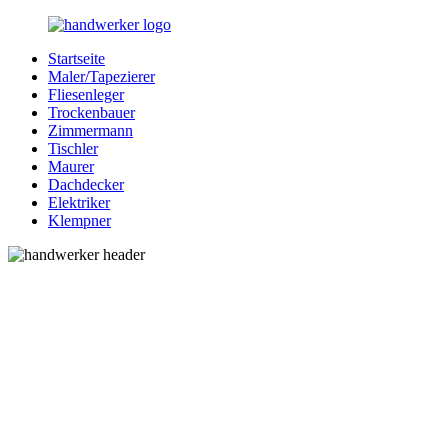
Zurück
zum
Startseite
Inhalt
Bessere-
Handwerker
Maler/Tapezierer
Handwerker.de
in
Fliesenleger
Ihrer
Trockenbauer
Nähe
Zimmermann
Tischler
Maurer
Dachdecker
Elektriker
Klempner