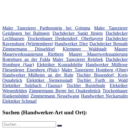
Maler Tapezierer Parthenstein bei Grimma
Maler Tapezierer
Geislingen bei Balingen
Dachdecker Sankt Jürgen
Dachdecker
Lechhausen
Trockenbauer Denkendorf, Oberbayern
Dachdecker
Ravensburg (Württemberg)
Handwerker Diez
Dachdecker Benrath
Zimmermann Düsseldorf
Klempner Waldstadt
Maurer
Mauerwerkssanierung Rietberg
Maurer Mauerwerkssanierung
Rotenburg an der Fulda
Maler Tapezierer Reinbek
Dachdecker
Homburg (Saar)
Elektriker Konradshöhe
Handwerker Müllrose
Fliesenleger Eisenberg (Pfalz)
Maler Tapezierer Homberg (Ohm)
Handwerker Mülheim an der Ruhr
Tischler Bissendorf, Kreis
Osnabrück
Elektriker Siemensstadt
Tischler Furth im Wald
Elektriker Sulzbach (Taunus)
Tischler Buxtehude
Elektriker
Wiesenfelden
Zimmermann Berge bei Quakenbrück
Trockenbauer
Hankensbüttel
Zimmermann Nesselwang
Handwerker Neckarsulm
Elektriker Schmarl
Suchen (Handwerker-Art und Ort):
Suche
Suchen
nach: