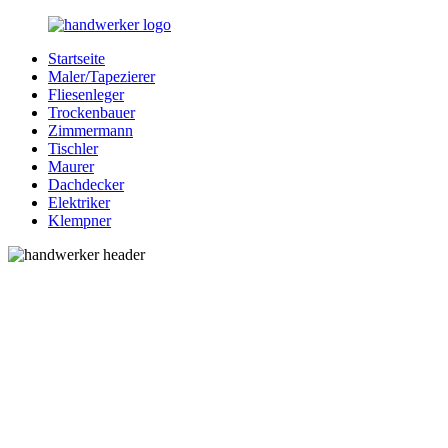
Zurück
zum
Startseite
Inhalt
Bessere-
Handwerker
Maler/Tapezierer
Handwerker.de
in
Fliesenleger
Ihrer
Trockenbauer
Nähe
Zimmermann
Tischler
Maurer
Dachdecker
Elektriker
Klempner