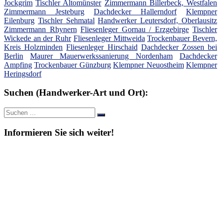
Jockgrim
Tischler Altomünster
Zimmermann Billerbeck, Westfalen
Zimmermann Jesteburg
Dachdecker Hallerndorf
Klempner
Eilenburg
Tischler Sehmatal
Handwerker Leutersdorf, Oberlausitz
Zimmermann Rhynern
Fliesenleger Gornau / Erzgebirge
Tischler
Wickede an der Ruhr
Fliesenleger Mittweida
Trockenbauer Bevern,
Kreis Holzminden
Fliesenleger Hirschaid
Dachdecker Zossen bei
Berlin
Maurer Mauerwerkssanierung Nordenham
Dachdecker
Ampfing
Trockenbauer Günzburg
Klempner Neuostheim
Klempner
Heringsdorf
Suchen (Handwerker-Art und Ort):
Suche
Suchen
nach:
Informieren Sie sich weiter!