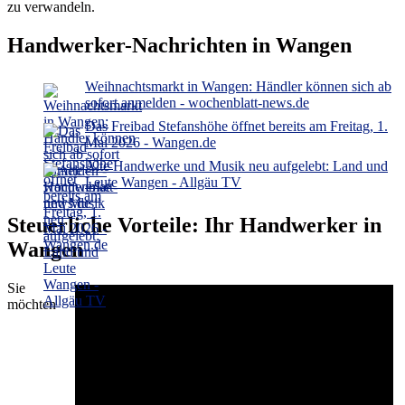
zu verwandeln.
Handwerker-Nachrichten in Wangen
Weihnachtsmarkt in Wangen: Händler können sich ab
sofort anmelden - wochenblatt-news.de
Das Freibad Stefanshöhe öffnet bereits am Freitag, 1.
Mai 2026 - Wangen.de
Alte Handwerke und Musik neu aufgelebt: Land und
Leute Wangen - Allgäu TV
Steuerliche Vorteile: Ihr Handwerker in
Wangen
Sie
möchten