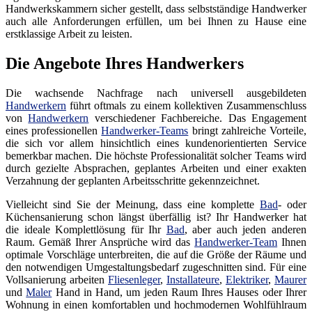
Handwerkskammern sicher gestellt, dass selbstständige Handwerker
auch alle Anforderungen erfüllen, um bei Ihnen zu Hause eine
erstklassige Arbeit zu leisten.
Die Angebote Ihres Handwerkers
Die wachsende Nachfrage nach universell ausgebildeten
Handwerkern
führt oftmals zu einem kollektiven Zusammenschluss
von
Handwerkern
verschiedener Fachbereiche. Das Engagement
eines professionellen
Handwerker-Teams
bringt zahlreiche Vorteile,
die sich vor allem hinsichtlich eines kundenorientierten Service
bemerkbar machen. Die höchste Professionalität solcher Teams wird
durch gezielte Absprachen, geplantes Arbeiten und einer exakten
Verzahnung der geplanten Arbeitsschritte gekennzeichnet.
Vielleicht sind Sie der Meinung, dass eine komplette
Bad
- oder
Küchensanierung schon längst überfällig ist? Ihr Handwerker hat
die ideale Komplettlösung für Ihr
Bad
, aber auch jeden anderen
Raum. Gemäß Ihrer Ansprüche wird das
Handwerker-Team
Ihnen
optimale Vorschläge unterbreiten, die auf die Größe der Räume und
den notwendigen Umgestaltungsbedarf zugeschnitten sind. Für eine
Vollsanierung arbeiten
Fliesenleger
,
Installateure
,
Elektriker
,
Maurer
und
Maler
Hand in Hand, um jeden Raum Ihres Hauses oder Ihrer
Wohnung in einen komfortablen und hochmodernen Wohlfühlraum