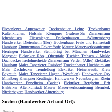
Fliesenleger Appenweier
Trockenbauer Lehre
Trockenbauer
Kaltenkirchen, Holstein
Klempner Grafenwöhr
Zimmermann
Ichenhausen
Fliesenleger Frickenhausen (Württemberg)
Handwerker Dietenheim (Iller)
Trockenbauer Freie und Hansestadt
Hamburg
Zimmermann Eckernförde
Maurer Mauerwerkssanierung
Herringen
Handwerker Steinhöring bei München
Handwerker
Magstadt
Elektriker Rötz, Oberpfalz
Tischler Trebsen / Mulde
Dachdecker Iserlohnerheide
Zimmermann Verden (Aller)
Elektriker
Hausham
Maler Tapezierer Raisdorf
Trockenbauer Hochheim am
Main
Dachdecker Trendelburg
Elektriker Heinersreuth, Kreis
Bayreuth
Maler Tapezierer Hagen (Westfalen)
Handwerker Oy-
Mittelberg
Klempner Reutlingen
Handwerker Neuenburg am Rhein
Handwerker Eppelheim (Baden)
Elektriker Bergheim, Erft
Elektriker Altenkunstadt
Maurer Mauerwerkssanierung Bernried,
Niederbayern
Handwerker Ahrensburg
Suchen (Handwerker-Art und Ort):
Suche