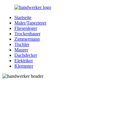
Zurück
zum
Startseite
Inhalt
Bessere-
Handwerker
Maler/Tapezierer
Handwerker.de
in
Fliesenleger
Ihrer
Trockenbauer
Nähe
Zimmermann
Tischler
Maurer
Dachdecker
Elektriker
Klempner