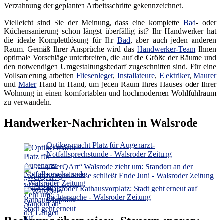
Verzahnung der geplanten Arbeitsschritte gekennzeichnet.
Vielleicht sind Sie der Meinung, dass eine komplette
Bad
- oder
Küchensanierung schon längst überfällig ist? Ihr Handwerker hat
die ideale Komplettlösung für Ihr
Bad
, aber auch jeden anderen
Raum. Gemäß Ihrer Ansprüche wird das
Handwerker-Team
Ihnen
optimale Vorschläge unterbreiten, die auf die Größe der Räume und
den notwendigen Umgestaltungsbedarf zugeschnitten sind. Für eine
Vollsanierung arbeiten
Fliesenleger
,
Installateure
,
Elektriker
,
Maurer
und
Maler
Hand in Hand, um jeden Raum Ihres Hauses oder Ihrer
Wohnung in einen komfortablen und hochmodernen Wohlfühlraum
zu verwandeln.
Handwerker-Nachrichten in Walsrode
Optiker macht Platz für Augenarzt-
Notfallsprechstunde - Walsroder Zeitung
„WerQArt“ Walsrode zieht um: Standort an der
Langen Straße schließt Ende Juni - Walsroder Zeitung
Walsroder Rathausvorplatz: Stadt geht erneut auf
Pächtersuche - Walsroder Zeitung