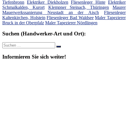
Tiefenbronn
Elektriker Diekholzen
Fliesenleger Hinte
Elektriker
Schmalkalden, Kurort
Klempner Steinach, Thüringen
Maurer
Mauerwerkssanierung Neustadt an der Aisch
Fliesenleger
Kaltenkirchen, Holstein
Fliesenleger Bad Waldsee
Maler Tapezierer
Bruck in der Oberpfalz
Maler Tapezierer Nördlingen
Suchen (Handwerker-Art und Ort):
Suche
Suchen
nach:
Informieren Sie sich weiter!