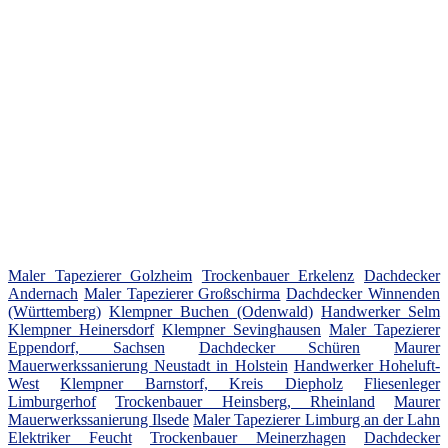
Maler Tapezierer Golzheim
Trockenbauer Erkelenz
Dachdecker
Andernach
Maler Tapezierer Großschirma
Dachdecker Winnenden
(Württemberg)
Klempner Buchen (Odenwald)
Handwerker Selm
Klempner Heinersdorf
Klempner Sevinghausen
Maler Tapezierer
Eppendorf, Sachsen
Dachdecker Schüren
Maurer
Mauerwerkssanierung Neustadt in Holstein
Handwerker Hoheluft-
West
Klempner Barnstorf, Kreis Diepholz
Fliesenleger
Limburgerhof
Trockenbauer Heinsberg, Rheinland
Maurer
Mauerwerkssanierung Ilsede
Maler Tapezierer Limburg an der Lahn
Elektriker Feucht
Trockenbauer Meinerzhagen
Dachdecker