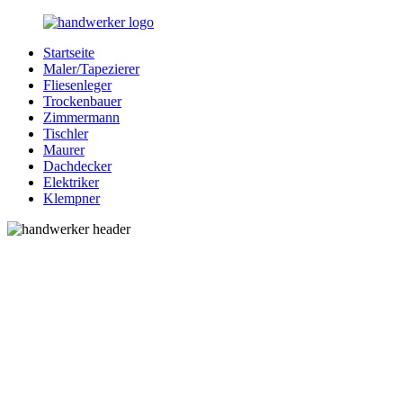
Zurück
zum
Startseite
Inhalt
Bessere-
Handwerker
Maler/Tapezierer
Handwerker.de
in
Fliesenleger
Ihrer
Trockenbauer
Nähe
Zimmermann
Tischler
Maurer
Dachdecker
Elektriker
Klempner