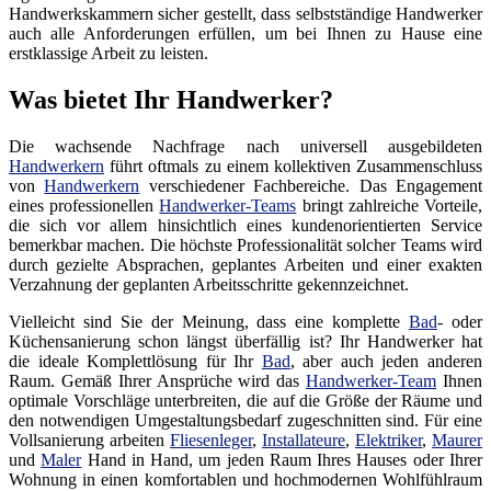
Handwerkskammern sicher gestellt, dass selbstständige Handwerker
auch alle Anforderungen erfüllen, um bei Ihnen zu Hause eine
erstklassige Arbeit zu leisten.
Was bietet Ihr Handwerker?
Die wachsende Nachfrage nach universell ausgebildeten
Handwerkern
führt oftmals zu einem kollektiven Zusammenschluss
von
Handwerkern
verschiedener Fachbereiche. Das Engagement
eines professionellen
Handwerker-Teams
bringt zahlreiche Vorteile,
die sich vor allem hinsichtlich eines kundenorientierten Service
bemerkbar machen. Die höchste Professionalität solcher Teams wird
durch gezielte Absprachen, geplantes Arbeiten und einer exakten
Verzahnung der geplanten Arbeitsschritte gekennzeichnet.
Vielleicht sind Sie der Meinung, dass eine komplette
Bad
- oder
Küchensanierung schon längst überfällig ist? Ihr Handwerker hat
die ideale Komplettlösung für Ihr
Bad
, aber auch jeden anderen
Raum. Gemäß Ihrer Ansprüche wird das
Handwerker-Team
Ihnen
optimale Vorschläge unterbreiten, die auf die Größe der Räume und
den notwendigen Umgestaltungsbedarf zugeschnitten sind. Für eine
Vollsanierung arbeiten
Fliesenleger
,
Installateure
,
Elektriker
,
Maurer
und
Maler
Hand in Hand, um jeden Raum Ihres Hauses oder Ihrer
Wohnung in einen komfortablen und hochmodernen Wohlfühlraum