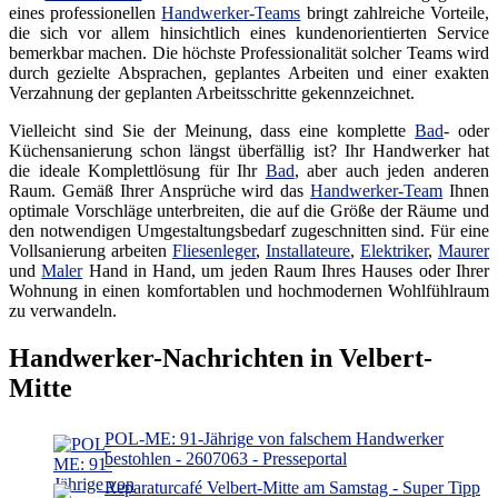
eines professionellen
Handwerker-Teams
bringt zahlreiche Vorteile,
die sich vor allem hinsichtlich eines kundenorientierten Service
bemerkbar machen. Die höchste Professionalität solcher Teams wird
durch gezielte Absprachen, geplantes Arbeiten und einer exakten
Verzahnung der geplanten Arbeitsschritte gekennzeichnet.
Vielleicht sind Sie der Meinung, dass eine komplette
Bad
- oder
Küchensanierung schon längst überfällig ist? Ihr Handwerker hat
die ideale Komplettlösung für Ihr
Bad
, aber auch jeden anderen
Raum. Gemäß Ihrer Ansprüche wird das
Handwerker-Team
Ihnen
optimale Vorschläge unterbreiten, die auf die Größe der Räume und
den notwendigen Umgestaltungsbedarf zugeschnitten sind. Für eine
Vollsanierung arbeiten
Fliesenleger
,
Installateure
,
Elektriker
,
Maurer
und
Maler
Hand in Hand, um jeden Raum Ihres Hauses oder Ihrer
Wohnung in einen komfortablen und hochmodernen Wohlfühlraum
zu verwandeln.
Handwerker-Nachrichten in Velbert-
Mitte
POL-ME: 91-Jährige von falschem Handwerker
bestohlen - 2607063 - Presseportal
Reparaturcafé Velbert-Mitte am Samstag - Super Tipp