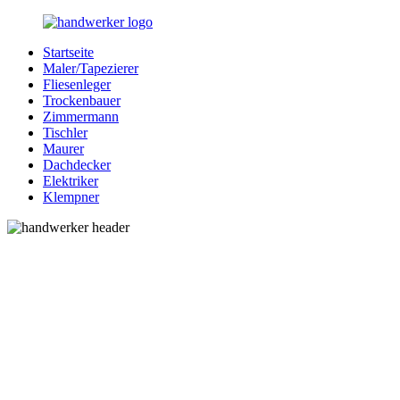
Zurück
zum
Startseite
Inhalt
Bessere-
Handwerker
Maler/Tapezierer
Handwerker.de
in
Fliesenleger
Ihrer
Trockenbauer
Nähe
Zimmermann
Tischler
Maurer
Dachdecker
Elektriker
Klempner