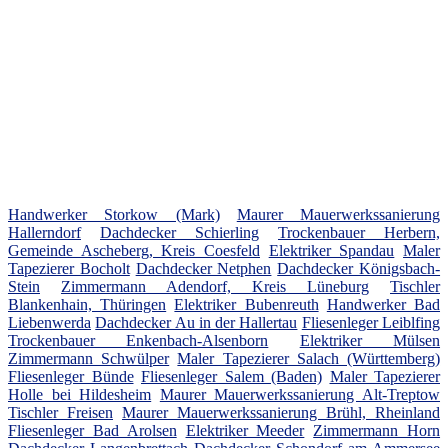
Handwerker Storkow (Mark)
Maurer Mauerwerkssanierung
Hallerndorf
Dachdecker Schierling
Trockenbauer Herbern,
Gemeinde Ascheberg, Kreis Coesfeld
Elektriker Spandau
Maler
Tapezierer Bocholt
Dachdecker Netphen
Dachdecker Königsbach-
Stein
Zimmermann Adendorf, Kreis Lüneburg
Tischler
Blankenhain, Thüringen
Elektriker Bubenreuth
Handwerker Bad
Liebenwerda
Dachdecker Au in der Hallertau
Fliesenleger Leiblfing
Trockenbauer Enkenbach-Alsenborn
Elektriker Mülsen
Zimmermann Schwülper
Maler Tapezierer Salach (Württemberg)
Fliesenleger Bünde
Fliesenleger Salem (Baden)
Maler Tapezierer
Holle bei Hildesheim
Maurer Mauerwerkssanierung Alt-Treptow
Tischler Freisen
Maurer Mauerwerkssanierung Brühl, Rheinland
Fliesenleger Bad Arolsen
Elektriker Meeder
Zimmermann Horn