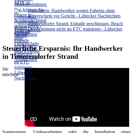
NDR.de
Ostholstein: Handwerker wegen Fahrens ohne
Führerschein vor Gericht - Lübecker Nachrichten
Timmendorfer Strand: Eishalle geschlossen, Beach
Devils können nicht im ETC trainieren - Lübecker
Nachrichten
Steuerliche Ersparnis: Ihr Handwerker
in Timmendorfer Strand
Sie
möchten
Sanierungen, Umbauarbeiten oder die Installation einer