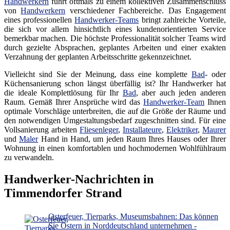
Handwerkern
führt oftmals zu einem kollektiven Zusammenschluss
von
Handwerkern
verschiedener Fachbereiche. Das Engagement
eines professionellen
Handwerker-Teams
bringt zahlreiche Vorteile,
die sich vor allem hinsichtlich eines kundenorientierten Service
bemerkbar machen. Die höchste Professionalität solcher Teams wird
durch gezielte Absprachen, geplantes Arbeiten und einer exakten
Verzahnung der geplanten Arbeitsschritte gekennzeichnet.
Vielleicht sind Sie der Meinung, dass eine komplette
Bad
- oder
Küchensanierung schon längst überfällig ist? Ihr Handwerker hat
die ideale Komplettlösung für Ihr
Bad
, aber auch jeden anderen
Raum. Gemäß Ihrer Ansprüche wird das
Handwerker-Team
Ihnen
optimale Vorschläge unterbreiten, die auf die Größe der Räume und
den notwendigen Umgestaltungsbedarf zugeschnitten sind. Für eine
Vollsanierung arbeiten
Fliesenleger
,
Installateure
,
Elektriker
,
Maurer
und
Maler
Hand in Hand, um jeden Raum Ihres Hauses oder Ihrer
Wohnung in einen komfortablen und hochmodernen Wohlfühlraum
zu verwandeln.
Handwerker-Nachrichten in
Timmendorfer Strand
Osterfeuer, Tierparks, Museumsbahnen: Das können
Sie Ostern in Norddeutschland unternehmen -