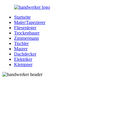
Zurück
zum
Startseite
Inhalt
Bessere-
Handwerker
Maler/Tapezierer
Handwerker.de
in
Fliesenleger
Ihrer
Trockenbauer
Nähe
Zimmermann
Tischler
Maurer
Dachdecker
Elektriker
Klempner