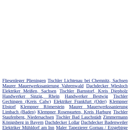
Fliesenleger Plieningen
Tischler Lichtenau bei Chemnitz, Sachsen
Maurer Mauerwerkssanierung Vahrenwald
Dachdecker Wiesloch
Elektriker Meißen, Sachsen
Tischler Barnstorf, Kreis Diepholz
Handwerker Sinzig, Rhein
Handwerker Bestwig
Tischler
Gechingen (Kreis Calw)
Elektriker Frankfurt (Oder)
Klempner
Ebstorf
Klempner Römerstein
Maurer Mauerwerkssanierung
Limbach (Baden)
Klempner Rosengarten, Kreis Harburg
Tischler
Staufenberg, Niedersachsen
Tischler Bad Lauchstädt
Zimmermann
Königsberg in Bayern
Dachdecker Lollar
Dachdecker Badenweiler
Elektriker Mühldorf am Inn
Maler Tapezierer Gornau / Erzgebirge