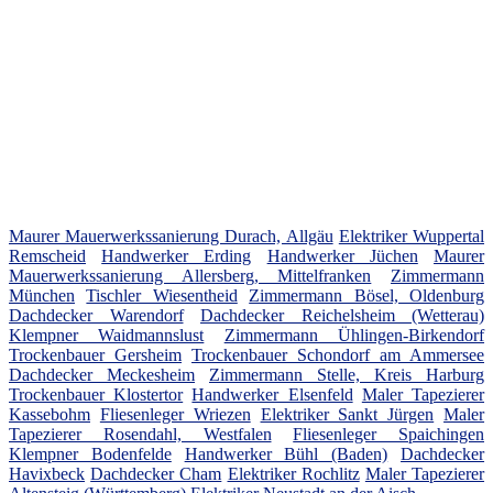
Maurer Mauerwerkssanierung Durach, Allgäu
Elektriker Wuppertal
Remscheid
Handwerker Erding
Handwerker Jüchen
Maurer
Mauerwerkssanierung Allersberg, Mittelfranken
Zimmermann
München
Tischler Wiesentheid
Zimmermann Bösel, Oldenburg
Dachdecker Warendorf
Dachdecker Reichelsheim (Wetterau)
Klempner Waidmannslust
Zimmermann Ühlingen-Birkendorf
Trockenbauer Gersheim
Trockenbauer Schondorf am Ammersee
Dachdecker Meckesheim
Zimmermann Stelle, Kreis Harburg
Trockenbauer Klostertor
Handwerker Elsenfeld
Maler Tapezierer
Kassebohm
Fliesenleger Wriezen
Elektriker Sankt Jürgen
Maler
Tapezierer Rosendahl, Westfalen
Fliesenleger Spaichingen
Klempner Bodenfelde
Handwerker Bühl (Baden)
Dachdecker
Havixbeck
Dachdecker Cham
Elektriker Rochlitz
Maler Tapezierer