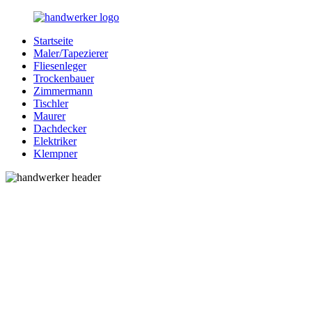
Zurück
zum
Startseite
Inhalt
Bessere-
Handwerker
Maler/Tapezierer
Handwerker.de
in
Fliesenleger
Ihrer
Trockenbauer
Nähe
Zimmermann
Tischler
Maurer
Dachdecker
Elektriker
Klempner