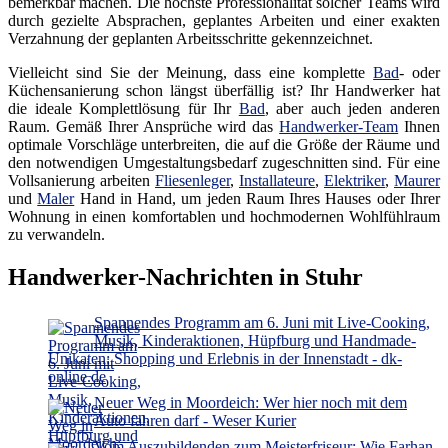
bemerkbar machen. Die höchste Professionalität solcher Teams wird
durch gezielte Absprachen, geplantes Arbeiten und einer exakten
Verzahnung der geplanten Arbeitsschritte gekennzeichnet.
Vielleicht sind Sie der Meinung, dass eine komplette
Bad
- oder
Küchensanierung schon längst überfällig ist? Ihr Handwerker hat
die ideale Komplettlösung für Ihr
Bad
, aber auch jeden anderen
Raum. Gemäß Ihrer Ansprüche wird das
Handwerker-Team
Ihnen
optimale Vorschläge unterbreiten, die auf die Größe der Räume und
den notwendigen Umgestaltungsbedarf zugeschnitten sind. Für eine
Vollsanierung arbeiten
Fliesenleger
,
Installateure
,
Elektriker
,
Maurer
und
Maler
Hand in Hand, um jeden Raum Ihres Hauses oder Ihrer
Wohnung in einen komfortablen und hochmodernen Wohlfühlraum
zu verwandeln.
Handwerker-Nachrichten in Stuhr
Spannendes Programm am 6. Juni mit Live-Cooking,
Musik, Kinderaktionen, Hüpfburg und Handmade-
Unikaten: Shopping und Erlebnis in der Innenstadt - dk-
online.de
Neuer Weg in Moordeich: Wer hier noch mit dem
Auto fahren darf - Weser Kurier
Vom Auszubildenden zum Meisterfriseur: Wie Farhan