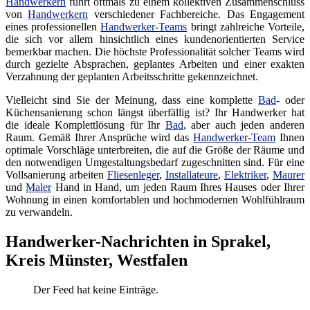
Handwerkern
führt oftmals zu einem kollektiven Zusammenschluss
von
Handwerkern
verschiedener Fachbereiche. Das Engagement
eines professionellen
Handwerker-Teams
bringt zahlreiche Vorteile,
die sich vor allem hinsichtlich eines kundenorientierten Service
bemerkbar machen. Die höchste Professionalität solcher Teams wird
durch gezielte Absprachen, geplantes Arbeiten und einer exakten
Verzahnung der geplanten Arbeitsschritte gekennzeichnet.
Vielleicht sind Sie der Meinung, dass eine komplette
Bad
- oder
Küchensanierung schon längst überfällig ist? Ihr Handwerker hat
die ideale Komplettlösung für Ihr
Bad
, aber auch jeden anderen
Raum. Gemäß Ihrer Ansprüche wird das
Handwerker-Team
Ihnen
optimale Vorschläge unterbreiten, die auf die Größe der Räume und
den notwendigen Umgestaltungsbedarf zugeschnitten sind. Für eine
Vollsanierung arbeiten
Fliesenleger
,
Installateure
,
Elektriker
,
Maurer
und
Maler
Hand in Hand, um jeden Raum Ihres Hauses oder Ihrer
Wohnung in einen komfortablen und hochmodernen Wohlfühlraum
zu verwandeln.
Handwerker-Nachrichten in Sprakel,
Kreis Münster, Westfalen
Der Feed hat keine Einträge.