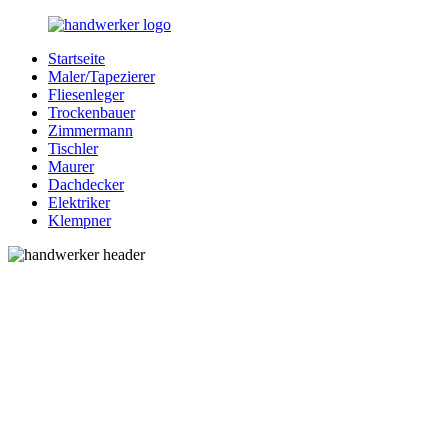
Zurück
zum
Startseite
Inhalt
Bessere-
Handwerker
Maler/Tapezierer
Handwerker.de
in
Fliesenleger
Ihrer
Trockenbauer
Nähe
Zimmermann
Tischler
Maurer
Dachdecker
Elektriker
Klempner