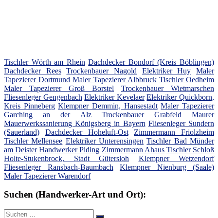
Tischler Wörth am Rhein
Dachdecker Bondorf (Kreis Böblingen)
Dachdecker Rees
Trockenbauer Nagold
Elektriker Huy
Maler
Tapezierer Dortmund
Maler Tapezierer Albbruck
Tischler Oedheim
Maler Tapezierer Groß Borstel
Trockenbauer Wietmarschen
Fliesenleger Gengenbach
Elektriker Kevelaer
Elektriker Quickborn,
Kreis Pinneberg
Klempner Demmin, Hansestadt
Maler Tapezierer
Garching an der Alz
Trockenbauer Grabfeld
Maurer
Mauerwerkssanierung Königsberg in Bayern
Fliesenleger Sundern
(Sauerland)
Dachdecker Hoheluft-Ost
Zimmermann Friolzheim
Tischler Mellensee
Elektriker Unterensingen
Tischler Bad Münder
am Deister
Handwerker Piding
Zimmermann Ahaus
Tischler Schloß
Holte-Stukenbrock, Stadt Gütersloh
Klempner Wetzendorf
Fliesenleger Ransbach-Baumbach
Klempner Nienburg (Saale)
Maler Tapezierer Warendorf
Suchen (Handwerker-Art und Ort):
Suche