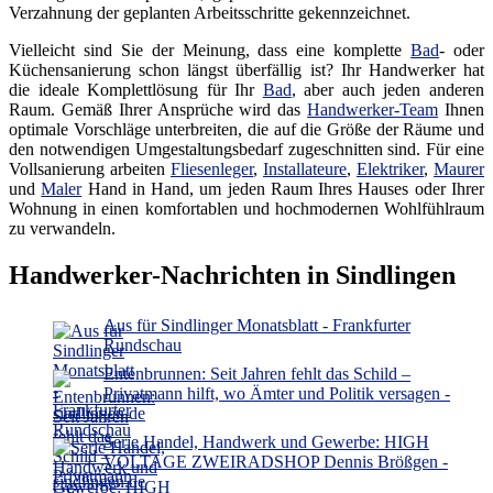
Verzahnung der geplanten Arbeitsschritte gekennzeichnet.
Vielleicht sind Sie der Meinung, dass eine komplette
Bad
- oder
Küchensanierung schon längst überfällig ist? Ihr Handwerker hat
die ideale Komplettlösung für Ihr
Bad
, aber auch jeden anderen
Raum. Gemäß Ihrer Ansprüche wird das
Handwerker-Team
Ihnen
optimale Vorschläge unterbreiten, die auf die Größe der Räume und
den notwendigen Umgestaltungsbedarf zugeschnitten sind. Für eine
Vollsanierung arbeiten
Fliesenleger
,
Installateure
,
Elektriker
,
Maurer
und
Maler
Hand in Hand, um jeden Raum Ihres Hauses oder Ihrer
Wohnung in einen komfortablen und hochmodernen Wohlfühlraum
zu verwandeln.
Handwerker-Nachrichten in Sindlingen
Aus für Sindlinger Monatsblatt - Frankfurter
Rundschau
Entenbrunnen: Seit Jahren fehlt das Schild –
Privatmann hilft, wo Ämter und Politik versagen -
sindlingen.de
Serie Handel, Handwerk und Gewerbe: HIGH
VOLTAGE ZWEIRADSHOP Dennis Brößgen -
sindlingen.de