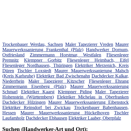
Trockenbauer Werdau, Sachsen
Maler Tapezierer Vreden
Maurer
Mauerwerkssanierung Frankenthal (Pfalz)
Handwerker Dornum,
Ostfriesland
Zimmermann Horstmar, Westfalen
Fliesenleger
Premnitz
Klempner Gorbitz
Fliesenleger Heimbach, Eifel
Fliesenleger Nordhausen, Thüringen
Elektriker Merzenich, Kreis
Düren
Tischler Loxstedt
Maurer Mauerwerkssanierung Malsch
(Kreis Karlsruhe)
Elektriker Bad Zwischenahn
Dachdecker Kalkar,
Niederrhein
Maler Tapezierer Kitzscher
Fliesenleger Ehrang
Zimmermann Eisenberg (Pfalz)
Maurer Mauerwerkssanierung
Schmarl
Elektriker Kaarst
Klempner Piding
Maler Tapezierer
Hohenstein (Württemberg)
Elektriker Michelau in Oberfranken
Dachdecker Hilzingen
Maurer Mauerwerkssanierung Eibenstock
Elektriker Reinsdorf bei Zwickau
Trockenbauer Babenhausen,
Hessen
Maurer Mauerwerkssanierung Hückelhoven
Tischler
Laufamholz
Dachdecker Ebhausen
Elektriker Laaber, Oberpfalz
Suchen (Handwerker-Art und Ort):