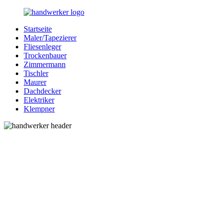
Zurück
zum
Startseite
Inhalt
Bessere-
Handwerker
Maler/Tapezierer
Handwerker.de
in
Fliesenleger
Ihrer
Trockenbauer
Nähe
Zimmermann
Tischler
Maurer
Dachdecker
Elektriker
Klempner