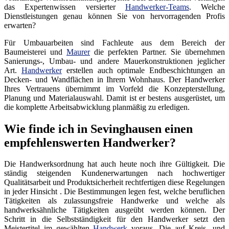
das Expertenwissen versierter
Handwerker-Teams
. Welche
Dienstleistungen genau können Sie von hervorragenden Profis
erwarten?
Für Umbauarbeiten sind Fachleute aus dem Bereich der
Baumeisterei und
Maurer
die perfekten Partner. Sie übernehmen
Sanierungs-, Umbau- und andere Mauerkonstruktionen jeglicher
Art.
Handwerker
erstellen auch optimale Endbeschichtungen an
Decken- und Wandflächen in Ihrem Wohnhaus. Der Handwerker
Ihres Vertrauens übernimmt im Vorfeld die Konzepterstellung,
Planung und Materialauswahl. Damit ist er bestens ausgerüstet, um
die komplette Arbeitsabwicklung planmäßig zu erledigen.
Wie finde ich in Sevinghausen einen
empfehlenswerten Handwerker?
Die Handwerksordnung hat auch heute noch ihre Gültigkeit. Die
ständig steigenden Kundenerwartungen nach hochwertiger
Qualitätsarbeit und Produktsicherheit rechtfertigen diese Regelungen
in jeder Hinsicht . Die Bestimmungen legen fest, welche beruflichen
Tätigkeiten als zulassungsfreie Handwerke und welche als
handwerksähnliche Tätigkeiten ausgeübt werden können. Der
Schritt in die Selbstständigkeit für den Handwerker setzt den
Meistertitel im gewählten
Handwerk
voraus. Die auf Kreis- und