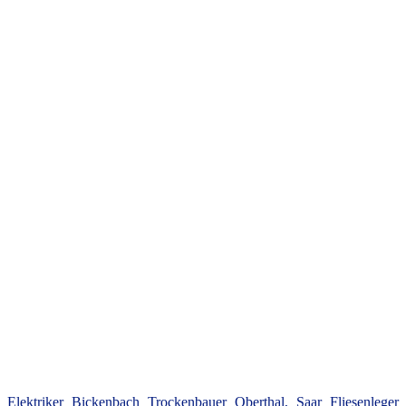
Elektriker Bickenbach
Trockenbauer Oberthal, Saar
Fliesenleger