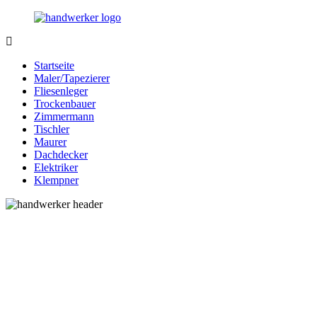
Zurück
zum
Inhalt
Bessere-
Handwerker
Handwerker.de
in
Startseite
Ihrer
Maler/Tapezierer
Nähe
Fliesenleger
Trockenbauer
Zimmermann
Tischler
Maurer
Dachdecker
Elektriker
Klempner