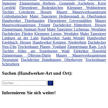
Stutensee
Zimmermann Herbern, Gemeinde Ascheberg, Kreis
Coesfeld
Fliesenleger Bodenkirchen
Klempner Wohlgelegen
Tischler Griesheim, Hessen
Maurer Mauerwerkssanierung
Gräfenhainichen
Maler Tapezierer Heiligenstadt in Oberfranken
Handwerker Thierhaupten
Fliesenleger Grevesmühlen
Maurer
Mauerwerkssanierung Freiamt
Dachdecker Hüttenberg, Hessen
Zimmermann Stuttgart-Nord
Maler Tapezierer Lichtenau, Westfalen
Dachdecker Flieden
Klempner Lienen, Westfalen
Maler Tapezierer
Limburg an der Lahn
Handwerker Sankt Wendel
Handwerker
Egelsbach, Hessen
Handwerker Kempen, Niederrhein
Dachdecker
Neu-Ulm
Trockenbauer Plauen, Vogtland
Zimmermann Rain, Lech
Tischler Hilter am Teutoburger Wald
Elektriker Hagsfeld
Zimmermann Ölbronn-Dürrn
Maurer Mauerwerkssanierung
Neuruppin
Dachdecker Haimhausen, Oberbayern
Trockenbauer
Schrozberg
Suchen (Handwerker-Art und Ort):
Suche
Suchen
nach:
Informieren Sie sich weiter!