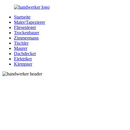
Zurück
zum
Startseite
Inhalt
Bessere-
Handwerker
Maler/Tapezierer
Handwerker.de
in
Fliesenleger
Ihrer
Trockenbauer
Nähe
Zimmermann
Tischler
Maurer
Dachdecker
Elektriker
Klempner