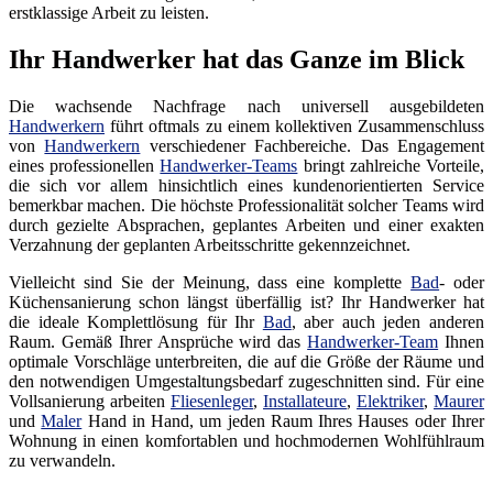
erstklassige Arbeit zu leisten.
Ihr Handwerker hat das Ganze im Blick
Die wachsende Nachfrage nach universell ausgebildeten
Handwerkern
führt oftmals zu einem kollektiven Zusammenschluss
von
Handwerkern
verschiedener Fachbereiche. Das Engagement
eines professionellen
Handwerker-Teams
bringt zahlreiche Vorteile,
die sich vor allem hinsichtlich eines kundenorientierten Service
bemerkbar machen. Die höchste Professionalität solcher Teams wird
durch gezielte Absprachen, geplantes Arbeiten und einer exakten
Verzahnung der geplanten Arbeitsschritte gekennzeichnet.
Vielleicht sind Sie der Meinung, dass eine komplette
Bad
- oder
Küchensanierung schon längst überfällig ist? Ihr Handwerker hat
die ideale Komplettlösung für Ihr
Bad
, aber auch jeden anderen
Raum. Gemäß Ihrer Ansprüche wird das
Handwerker-Team
Ihnen
optimale Vorschläge unterbreiten, die auf die Größe der Räume und
den notwendigen Umgestaltungsbedarf zugeschnitten sind. Für eine
Vollsanierung arbeiten
Fliesenleger
,
Installateure
,
Elektriker
,
Maurer
und
Maler
Hand in Hand, um jeden Raum Ihres Hauses oder Ihrer
Wohnung in einen komfortablen und hochmodernen Wohlfühlraum
zu verwandeln.