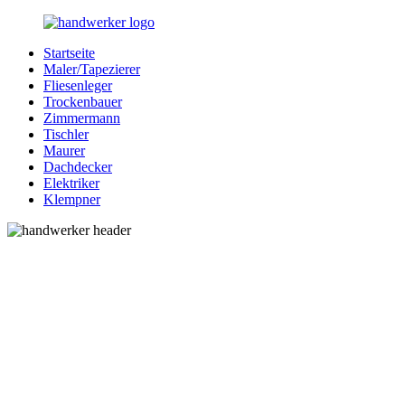
Zurück
zum
Startseite
Inhalt
Bessere-
Handwerker
Maler/Tapezierer
Handwerker.de
in
Fliesenleger
Ihrer
Trockenbauer
Nähe
Zimmermann
Tischler
Maurer
Dachdecker
Elektriker
Klempner