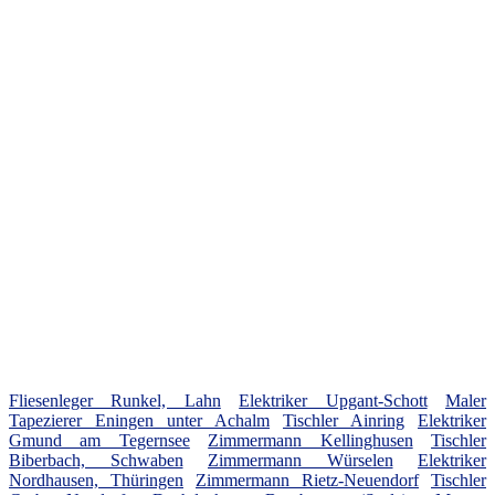
Fliesenleger Runkel, Lahn
Elektriker Upgant-Schott
Maler
Tapezierer Eningen unter Achalm
Tischler Ainring
Elektriker
Gmund am Tegernsee
Zimmermann Kellinghusen
Tischler
Biberbach, Schwaben
Zimmermann Würselen
Elektriker
Nordhausen, Thüringen
Zimmermann Rietz-Neuendorf
Tischler