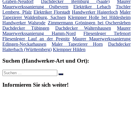
Graben-Neudorf
Dachdecker Bernburg (Saale)
Maurer
Mauerwerkssanierung Ostbevern
Elektriker Lebach
Tischler
Lemberg, Pfalz
Elektriker Florstadt
Handwerker Haigerloch
Maler
Tapezierer Waldenburg, Sachsen
Klempner Holle bei Hildesheim
Handwerker Walsrode
Zimmermann Gröningen bei Oschersleben
Dachdecker Tübingen
Dachdecker Waltershausen
Maurer
Mauerwerkssanierung Hamm-Nord
Fliesenleger Tiefenort
Fliesenleger Lauf an der Pegnitz
Maurer Mauerwerkssanierung
Edingen-Neckarhausen
Maler Tapezierer Horn
Dachdecker
Haiterbach (Württemberg)
Klempner Hilden
Suchen (Handwerker-Art und Ort):
Suche
Suchen
nach:
Informieren Sie sich weiter!