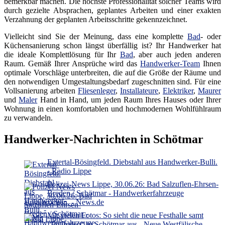
bemerkbar machen. Die höchste Professionalität solcher Teams wird
durch gezielte Absprachen, geplantes Arbeiten und einer exakten
Verzahnung der geplanten Arbeitsschritte gekennzeichnet.
Vielleicht sind Sie der Meinung, dass eine komplette
Bad
- oder
Küchensanierung schon längst überfällig ist? Ihr Handwerker hat
die ideale Komplettlösung für Ihr
Bad
, aber auch jeden anderen
Raum. Gemäß Ihrer Ansprüche wird das
Handwerker-Team
Ihnen
optimale Vorschläge unterbreiten, die auf die Größe der Räume und
den notwendigen Umgestaltungsbedarf zugeschnitten sind. Für eine
Vollsanierung arbeiten
Fliesenleger
,
Installateure
,
Elektriker
,
Maurer
und
Maler
Hand in Hand, um jeden Raum Ihres Hauses oder Ihrer
Wohnung in einen komfortablen und hochmodernen Wohlfühlraum
zu verwandeln.
Handwerker-Nachrichten in Schötmar
Extertal-Bösingfeld. Diebstahl aus Handwerker-Bulli.
- Radio Lippe
Polizei-News Lippe, 30.06.26: Bad Salzuflen-Ehrsen-
Breden / Schötmar - Handwerkerfahrzeuge
aufgebrochen. - News.de
Mit vielen Fotos: So sieht die neue Festhalle samt
„Freihafen“ in Schötmar aus - Neue Westfälische