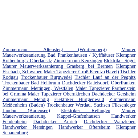
Zimmermann Altensteig (Württemberg)
Maurer
Mauerwerkssanierung Bad Frankenhausen / Kyffhäuser
Klempner
Rothenburg / Oberlausitz
Zimmermann Kenzingen
Elektriker Sögel
Maurer Mauerwerkssanierung Grasberg bei Bremen
Klempner
Fischach, Schwaben
Maler Tapezierer Groß Kreutz (Havel)
Tischler
Rodgau
Trockenbauer Burgwedel
Tischler Lauf an der Pegnitz
Trockenbauer Bad Heilbrunn
Dachdecker Rattelsdorf, Oberfranken
Zimmermann Mettingen, Westfalen
Maler Tapezierer Parthenstein
bei Grimma
Maler Tapezierer Obernkirchen
Dachdecker Gersheim
Zimmermann Mendig
Elektriker Hürtgenwald
Zimmermann
Meißenheim (Baden)
Trockenbauer Werdau, Sachsen
Fliesenleger
Lindau (Bodensee)
Elektriker Rellingen
Maurer
Mauerwerkssanierung Kappel-Grafenhausen
Handwerker
Feudenheim
Dachdecker Aurich
Dachdecker Wanzleben
Handwerker Nersingen
Handwerker Oftersheim
Klempner
Schauenburg