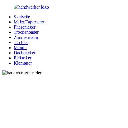
Zurück
zum
Startseite
Inhalt
Bessere-
Handwerker
Maler/Tapezierer
Handwerker.de
in
Fliesenleger
Ihrer
Trockenbauer
Nähe
Zimmermann
Tischler
Maurer
Dachdecker
Elektriker
Klempner