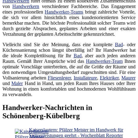
Handwerkern
führt oftmals zu einem kollektiven Zusammenschluss
von
Handwerkern
verschiedener Fachbereiche. Das Engagement
eines professionellen
Handwerker-Teams
bringt zahlreiche Vorteile,
die sich vor allem hinsichtlich eines kundenorientierten Service
bemerkbar machen. Die höchste Professionalität solcher Teams wird
durch gezielte Absprachen, geplantes Arbeiten und einer exakten
Verzahnung der geplanten Arbeitsschritte gekennzeichnet.
Vielleicht sind Sie der Meinung, dass eine komplette
Bad
- oder
Küchensanierung schon längst überfällig ist? Ihr Handwerker hat
die ideale Komplettlösung für Ihr
Bad
, aber auch jeden anderen
Raum. Gemäß Ihrer Ansprüche wird das
Handwerker-Team
Ihnen
optimale Vorschläge unterbreiten, die auf die Größe der Räume und
den notwendigen Umgestaltungsbedarf zugeschnitten sind. Für eine
Vollsanierung arbeiten
Fliesenleger
,
Installateure
,
Elektriker
,
Maurer
und
Maler
Hand in Hand, um jeden Raum Ihres Hauses oder Ihrer
Wohnung in einen komfortablen und hochmodernen Wohlfühlraum
zu verwandeln.
Handwerker-Nachrichten in
Schönenberg-Kübelberg
Kaiserslautern: Pfälzer Meister im Handwerk für
Spitzenleistungen geehrt - Wochenblatt Reporter