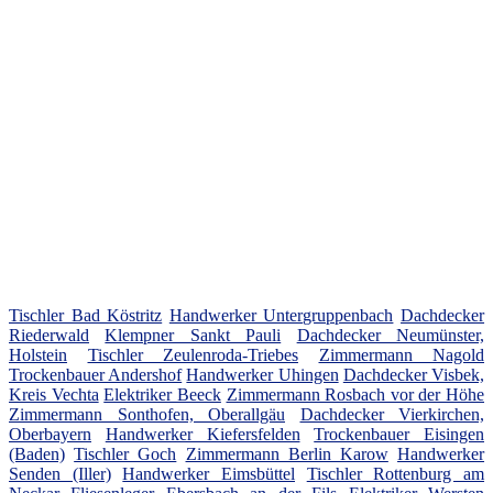
Tischler Bad Köstritz
Handwerker Untergruppenbach
Dachdecker
Riederwald
Klempner Sankt Pauli
Dachdecker Neumünster,
Holstein
Tischler Zeulenroda-Triebes
Zimmermann Nagold
Trockenbauer Andershof
Handwerker Uhingen
Dachdecker Visbek,
Kreis Vechta
Elektriker Beeck
Zimmermann Rosbach vor der Höhe
Zimmermann Sonthofen, Oberallgäu
Dachdecker Vierkirchen,
Oberbayern
Handwerker Kiefersfelden
Trockenbauer Eisingen
(Baden)
Tischler Goch
Zimmermann Berlin Karow
Handwerker
Senden (Iller)
Handwerker Eimsbüttel
Tischler Rottenburg am