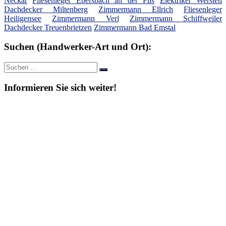
Neckar
Fliesenleger Ebersbach an der Fils
Elektriker Wersten
Dachdecker Miltenberg
Zimmermann Ellrich
Fliesenleger
Heiligensee
Zimmermann Verl
Zimmermann Schiffweiler
Dachdecker Treuenbrietzen
Zimmermann Bad Emstal
Suchen (Handwerker-Art und Ort):
Suche
Suchen
nach:
Informieren Sie sich weiter!