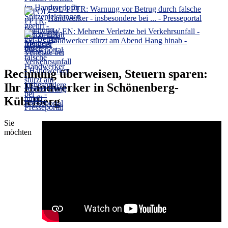
POL-PPTR: Warnung vor Betrug durch falsche
Handwerker - insbesondere bei ... - Presseportal
FW-EN: Mehrere Verletzte bei Verkehrsunfall -
Handwerker stürzt am Abend Hang hinab -
Presseportal
Rechnung überweisen, Steuern sparen:
Ihr Handwerker in Schönenberg-
Kübelberg
Sie
möchten