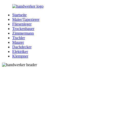
Zurück
zum
Startseite
Inhalt
Bessere-
Handwerker
Maler/Tapezierer
Handwerker.de
in
Fliesenleger
Ihrer
Trockenbauer
Nähe
Zimmermann
Tischler
Maurer
Dachdecker
Elektriker
Klempner