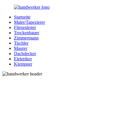
Zurück
zum
Startseite
Inhalt
Bessere-
Handwerker
Maler/Tapezierer
Handwerker.de
in
Fliesenleger
Ihrer
Trockenbauer
Nähe
Zimmermann
Tischler
Maurer
Dachdecker
Elektriker
Klempner