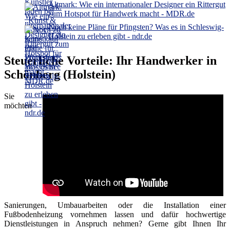
Altmark: Wie ein internationaler Designer ein Rittergut
zum Hotspot für Handwerk macht - MDR.de
Noch keine Pläne für Pfingsten? Was es in Schleswig-
Holstein zu erleben gibt - ndr.de
Steuerliche Vorteile: Ihr Handwerker in
Schönberg (Holstein)
Sie
möchten
Sanierungen, Umbauarbeiten oder die Installation einer
Fußbodenheizung vornehmen lassen und dafür hochwertige
Dienstleistungen in Anspruch nehmen? Gerne gibt Ihnen Ihr