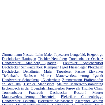
Zimmermann Nassau, Lahn
Maler Tapezierer Lengefeld, Erzgebirge
Dachdecker Hattingen
Tischler Neubiberg
Trockenbauer Oschatz
Handwerker Mahlberg (Baden)
Elektriker Speichersdorf
Dachdecker Schwarzenbek
Klempner Tegel
Fliesenleger Pforzheim
Dachdecker Denzlingen
Maler Tapezierer Pasing
Elektriker
Tiefenbach, Sachsen
Maurer Mauerwerkssanierung Igstadt
Handwerker Schwalmtal, Niederrhein
Zimmermann Pfaffenhofen
an der Ilm
Tischler Stahnsdorf
Maurer Mauerwerkssanierung
Eschenbach in der Oberpfalz
Handwerker Pasewalk
Tischler Cham
Trockenbauer Fraureuth
Dachdecker Rosdorf
Maurer
Mauerwerkssanierung Hosenfeld
Elektriker Coppenbrügge
Handwerker Eckental
Elektriker Mainaschaff
Klempner Wolfen