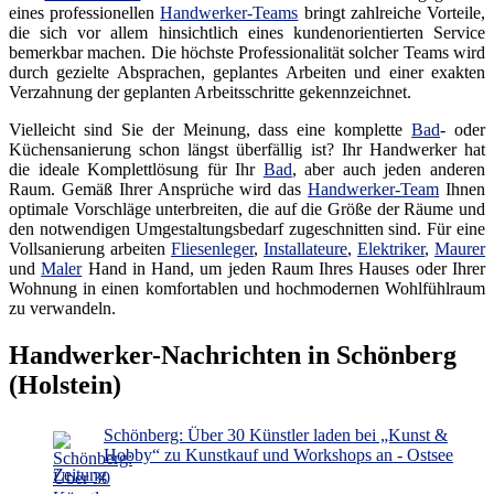
eines professionellen
Handwerker-Teams
bringt zahlreiche Vorteile,
die sich vor allem hinsichtlich eines kundenorientierten Service
bemerkbar machen. Die höchste Professionalität solcher Teams wird
durch gezielte Absprachen, geplantes Arbeiten und einer exakten
Verzahnung der geplanten Arbeitsschritte gekennzeichnet.
Vielleicht sind Sie der Meinung, dass eine komplette
Bad
- oder
Küchensanierung schon längst überfällig ist? Ihr Handwerker hat
die ideale Komplettlösung für Ihr
Bad
, aber auch jeden anderen
Raum. Gemäß Ihrer Ansprüche wird das
Handwerker-Team
Ihnen
optimale Vorschläge unterbreiten, die auf die Größe der Räume und
den notwendigen Umgestaltungsbedarf zugeschnitten sind. Für eine
Vollsanierung arbeiten
Fliesenleger
,
Installateure
,
Elektriker
,
Maurer
und
Maler
Hand in Hand, um jeden Raum Ihres Hauses oder Ihrer
Wohnung in einen komfortablen und hochmodernen Wohlfühlraum
zu verwandeln.
Handwerker-Nachrichten in Schönberg
(Holstein)
Schönberg: Über 30 Künstler laden bei „Kunst &
Hobby“ zu Kunstkauf und Workshops an - Ostsee
Zeitung