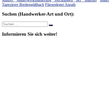
Maurer Mauerwerkssanierung Hecklingen bei Staßfurt
Maler
Tapezierer Breitengüßbach
Fliesenleger Anrath
Suchen (Handwerker-Art und Ort):
Suche
Suchen
nach:
Informieren Sie sich weiter!