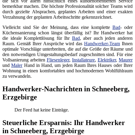
die sich vor allem hinsichtlich eines kundenorientierten Service
bemerkbar machen. Die höchste Professionalität solcher Teams wird
durch gezielte Absprachen, geplantes Arbeiten und einer exakten
Verzahnung der geplanten Arbeitsschritte gekennzeichnet.
Vielleicht sind Sie der Meinung, dass eine komplette
Bad
- oder
Küchensanierung schon längst überfällig ist? Ihr Handwerker hat
die ideale Komplettlösung für Ihr
Bad
, aber auch jeden anderen
Raum. Gemäß Ihrer Ansprüche wird das
Handwerker-Team
Ihnen
optimale Vorschläge unterbreiten, die auf die Größe der Räume und
den notwendigen Umgestaltungsbedarf zugeschnitten sind. Für eine
Vollsanierung arbeiten
Fliesenleger
,
Installateure
,
Elektriker
,
Maurer
und
Maler
Hand in Hand, um jeden Raum Ihres Hauses oder Ihrer
Wohnung in einen komfortablen und hochmodernen Wohlfühlraum
zu verwandeln.
Handwerker-Nachrichten in Schneeberg,
Erzgebirge
Der Feed hat keine Einträge.
Steuerliche Ersparnis: Ihr Handwerker
in Schneeberg, Erzgebirge