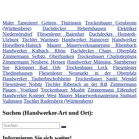
Maler Tapezierer Gehren, Thüringen
Trockenbauer Gerabronn
(Württemberg)
Dachdecker Hebertshausen
Elektriker
Niedergörsdorf
Fliesenleger Baienfurt
Dachdecker Henstedt-
Ulzburg
Tischler Warmsen
Handwerker Hannover
Handwerker
Hörselberg-Hainich
Maurer Mauerwerkssanierung Rheinbach
Handwerker Kalbach, Rhön
Dachdecker Cham, Oberpfalz
Zimmermann Selbitz, Oberfranken
Trockenbauer Charlottenburg
Zimmermann Neuberg, Hessen
Handwerker Münsing, Starnberger
See
Klempner Bad Orb
Trockenbauer Leck
Fliesenleger
Thedinghausen
Fliesenleger Neumarkt in der Oberpfalz
Handwerker Tauberbischofsheim
Trockenbauer Sankt Wendel
Fliesenleger Nobitz
Tischler Biberach an der Riß
Zimmermann
Plauen, Vogtland
Trockenbauer Moabit
Zimmermann Eißendorf
Handwerker Knieper West
Maurer Mauerwerkssanierung Stuttgart
Vaihingen
Tischler Rudersberg (Württemberg)
Suchen (Handwerker-Art und Ort):
Suche
Suchen
nach:
Informieren Sie sich weiter!