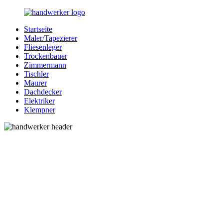
Zurück
zum
Startseite
Inhalt
Bessere-
Handwerker
Maler/Tapezierer
Handwerker.de
in
Fliesenleger
Ihrer
Trockenbauer
Nähe
Zimmermann
Tischler
Maurer
Dachdecker
Elektriker
Klempner