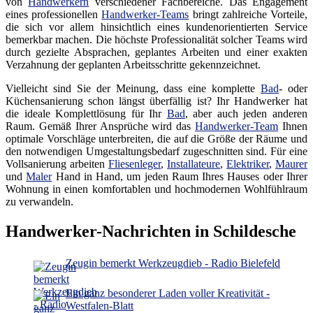
von
Handwerkern
verschiedener Fachbereiche. Das Engagement
eines professionellen
Handwerker-Teams
bringt zahlreiche Vorteile,
die sich vor allem hinsichtlich eines kundenorientierten Service
bemerkbar machen. Die höchste Professionalität solcher Teams wird
durch gezielte Absprachen, geplantes Arbeiten und einer exakten
Verzahnung der geplanten Arbeitsschritte gekennzeichnet.
Vielleicht sind Sie der Meinung, dass eine komplette
Bad
- oder
Küchensanierung schon längst überfällig ist? Ihr Handwerker hat
die ideale Komplettlösung für Ihr
Bad
, aber auch jeden anderen
Raum. Gemäß Ihrer Ansprüche wird das
Handwerker-Team
Ihnen
optimale Vorschläge unterbreiten, die auf die Größe der Räume und
den notwendigen Umgestaltungsbedarf zugeschnitten sind. Für eine
Vollsanierung arbeiten
Fliesenleger
,
Installateure
,
Elektriker
,
Maurer
und
Maler
Hand in Hand, um jeden Raum Ihres Hauses oder Ihrer
Wohnung in einen komfortablen und hochmodernen Wohlfühlraum
zu verwandeln.
Handwerker-Nachrichten in Schildesche
Zeugin bemerkt Werkzeugdieb - Radio Bielefeld
Ein ganz besonderer Laden voller Kreativität -
Westfalen-Blatt