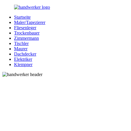
Zurück
zum
Startseite
Inhalt
Bessere-
Handwerker
Maler/Tapezierer
Handwerker.de
in
Fliesenleger
Ihrer
Trockenbauer
Nähe
Zimmermann
Tischler
Maurer
Dachdecker
Elektriker
Klempner