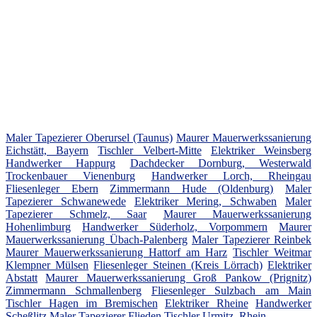
Maler Tapezierer Oberursel (Taunus)
Maurer Mauerwerkssanierung
Eichstätt, Bayern
Tischler Velbert-Mitte
Elektriker Weinsberg
Handwerker Happurg
Dachdecker Dornburg, Westerwald
Trockenbauer Vienenburg
Handwerker Lorch, Rheingau
Fliesenleger Ebern
Zimmermann Hude (Oldenburg)
Maler
Tapezierer Schwanewede
Elektriker Mering, Schwaben
Maler
Tapezierer Schmelz, Saar
Maurer Mauerwerkssanierung
Hohenlimburg
Handwerker Süderholz, Vorpommern
Maurer
Mauerwerkssanierung Übach-Palenberg
Maler Tapezierer Reinbek
Maurer Mauerwerkssanierung Hattorf am Harz
Tischler Weitmar
Klempner Mülsen
Fliesenleger Steinen (Kreis Lörrach)
Elektriker
Abstatt
Maurer Mauerwerkssanierung Groß Pankow (Prignitz)
Zimmermann Schmallenberg
Fliesenleger Sulzbach am Main
Tischler Hagen im Bremischen
Elektriker Rheine
Handwerker
Scheßlitz
Maler Tapezierer Flieden
Tischler Urmitz, Rhein